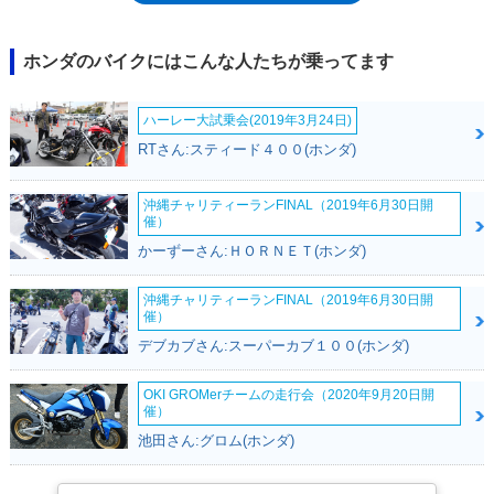
た「ホーク CB400T」が登場。バイクブロスでは、ホーク2とは別モデル
として、別項を設けた。
ホンダのバイクにはこんな人たちが乗ってます
ハーレー大試乗会(2019年3月24日)
RTさん:スティード４００(ホンダ)
沖縄チャリティーランFINAL（2019年6月30日開
催）
かーずーさん:ＨＯＲＮＥＴ(ホンダ)
沖縄チャリティーランFINAL（2019年6月30日開
催）
デブカブさん:スーパーカブ１００(ホンダ)
OKI GROMerチームの走行会（2020年9月20日開
催）
池田さん:グロム(ホンダ)