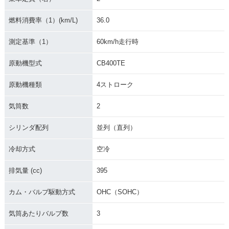
燃料消費率（1）(km/L)
36.0
測定基準（1）
60km/h走行時
原動機型式
CB400TE
原動機種類
4ストローク
気筒数
2
シリンダ配列
並列（直列）
冷却方式
空冷
排気量 (cc)
395
カム・バルブ駆動方式
OHC（SOHC）
気筒あたりバルブ数
3