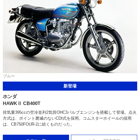
ブルー
新登場
ホンダ
HAWKⅡ CB400T
排気量395ccの空冷並列2気筒OHC3バルブエンジンを搭載して登場。点火
方式は、ポイント磨滅のないCDI式を採用。コムスターホイールの採用
は、CB750FOUR-2に続くものだった。