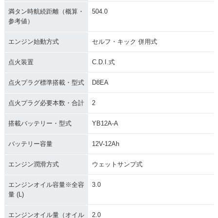
満タン時航続距離（概算・
504.0
参考値）
エンジン始動方式
セルフ・キック 併用式
点火装置
C.D.I.式
点火プラグ標準搭載・型式
D8EA
点火プラグ必要本数・合計
2
搭載バッテリー・型式
YB12A-A
バッテリー容量
12V-12Ah
エンジン潤滑方式
ウェットサンプ式
エンジンオイル容量※全容
3.0
量 (L)
エンジンオイル量（オイル
2.0