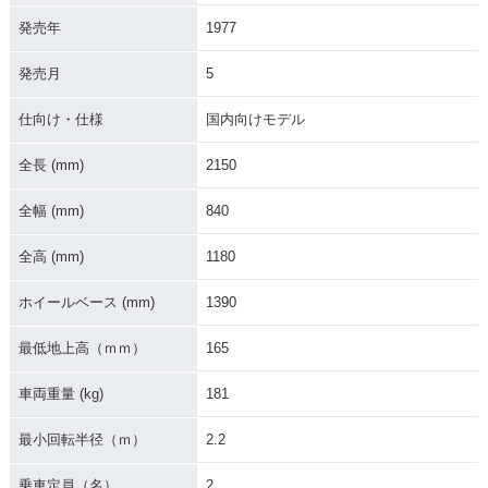
発売年
1977
発売月
5
仕向け・仕様
国内向けモデル
全長 (mm)
2150
全幅 (mm)
840
全高 (mm)
1180
ホイールベース (mm)
1390
最低地上高（ｍｍ）
165
車両重量 (kg)
181
最小回転半径（ｍ）
2.2
乗車定員（名）
2