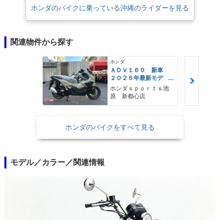
ホンダのバイクに乗っている沖縄のライダーを見る
関連物件から探す
ホンダ
ＡＤＶ１６０ 新車
２０２６年最新モデ
ル パールスモーキー
ホンダｓｐｏｒｔｓ池
グレー スマートキ
原 新都心店
ー ２９Ｌメットイ
ン ＵＳＢ Ｔｙｐｅ
−Ｃ装備
ホンダのバイクをすべて見る
モデル／カラー／関連情報