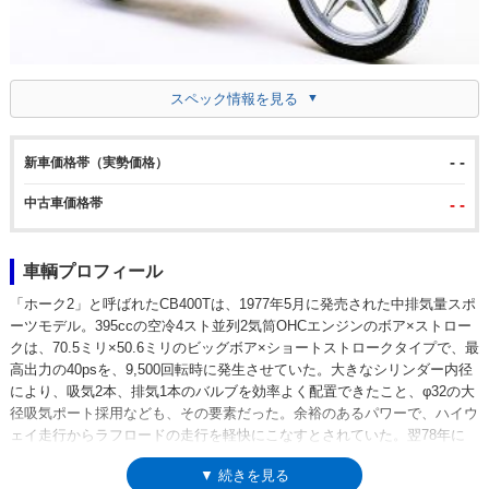
スペック情報を見る
- -
新車価格帯（実勢価格）
中古車価格帯
- -
車輌プロフィール
「ホーク2」と呼ばれたCB400Tは、1977年5月に発売された中排気量スポ
ーツモデル。395ccの空冷4スト並列2気筒OHCエンジンのボア×ストロー
クは、70.5ミリ×50.6ミリのビッグボア×ショートストロークタイプで、最
高出力の40psを、9,500回転時に発生させていた。大きなシリンダー内径
により、吸気2本、排気1本のバルブを効率よく配置できたこと、φ32の大
径吸気ポート採用なども、その要素だった。余裕のあるパワーで、ハイウ
ェイ走行からラフロードの走行を軽快にこなすとされていた。翌78年に
は、タンク形状とリアサスが変更された。80年には、シートが前後段付き
▼ 続きを見る
タイプになった。1978年には、自動変速機構（ホンダマチック）を備え