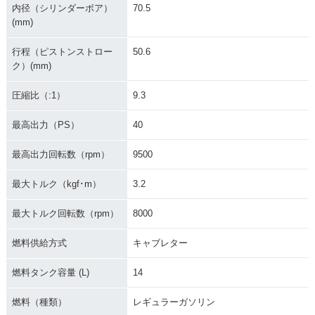
内径（シリンダーボア）
70.5
(mm)
行程（ピストンストロー
50.6
ク）(mm)
圧縮比（:1）
9.3
最高出力（PS）
40
最高出力回転数（rpm）
9500
最大トルク（kgf･m）
3.2
最大トルク回転数（rpm）
8000
燃料供給方式
キャブレター
燃料タンク容量 (L)
14
燃料（種類）
レギュラーガソリン