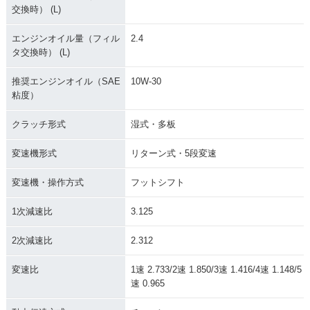
交換時） (L)
エンジンオイル量（フィル
2.4
タ交換時） (L)
推奨エンジンオイル（SAE
10W-30
粘度）
クラッチ形式
湿式・多板
変速機形式
リターン式・5段変速
変速機・操作方式
フットシフト
1次減速比
3.125
2次減速比
2.312
変速比
1速 2.733/2速 1.850/3速 1.416/4速 1.148/5
速 0.965