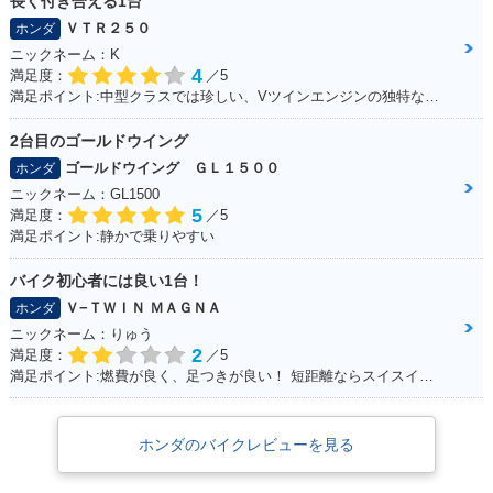
長く付き合える1台
ＶＴＲ２５０
ホンダ
ニックネーム：K
4
満足度：
／5
満足ポイント:中型クラスでは珍しい、Vツインエンジンの独特なエンジンサウンドは走っていて気持ちが良い。燃費、運動性能、乗り心地と、どれを取っても優秀で、街乗りからツーリングまで1台でこなせてしまう優等生。
2台目のゴールドウイング
ゴールドウイング ＧＬ１５００
ホンダ
ニックネーム：GL1500
5
満足度：
／5
満足ポイント:静かで乗りやすい
バイク初心者には良い1台！
Ｖ−ＴＷＩＮ ＭＡＧＮＡ
ホンダ
ニックネーム：りゅう
2
満足度：
／5
満足ポイント:燃費が良く、足つきが良い！ 短距離ならスイスイいけます！ パーツもたくさんあるのでカスタマイズしやすいです。
ホンダのバイクレビューを見る