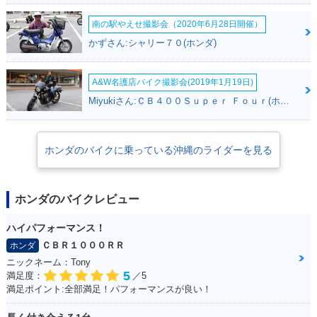
南の駅やえせ撮影会（2020年6月28日開催）
かずさん:シャリー７０(ホンダ)
A&W名護店バイク撮影会(2019年1月19日)
Miyukiさん:ＣＢ４００Ｓｕｐｅｒ Ｆｏｕｒ(ホンダ)
ホンダのバイクに乗っている沖縄のライダーを見る
ホンダのバイクレビュー
ハイパフォーマンス！
ＣＢＲ１０００ＲＲ
ホンダ
ニックネーム：Tony
5
満足度：
／5
満足ポイント:全部満足！パフォーマンスが良い！