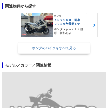
関連物件から探す
ホンダ
ＡＤＶ１６０ 新車
２０２６年最新モデ
ル パールスモーキー
ホンダｓｐｏｒｔｓ池
グレー スマートキ
原 新都心店
ー ２９Ｌメットイ
ン ＵＳＢ Ｔｙｐｅ
−Ｃ装備
ホンダのバイクをすべて見る
モデル／カラー／関連情報