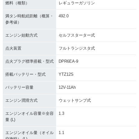
燃料（種類）
レギュラーガソリン
満タン時航続距離（概算・
492.0
参考値）
エンジン始動方式
セルフスターター式
点火装置
フルトランジスタ式
点火プラグ標準搭載・型式
DPR6EA-9
搭載バッテリー・型式
YTZ12S
バッテリー容量
12V-11Ah
エンジン潤滑方式
ウェットサンプ式
エンジンオイル容量※全容
1.3
量 (L)
エンジンオイル量（オイル
1.1
交換時） (L)