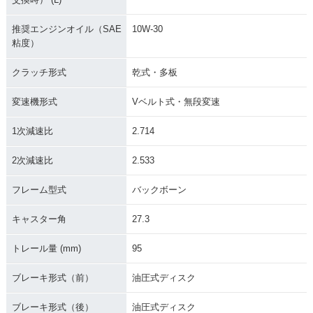
推奨エンジンオイル（SAE
10W-30
粘度）
クラッチ形式
乾式・多板
変速機形式
Vベルト式・無段変速
1次減速比
2.714
2次減速比
2.533
フレーム型式
バックボーン
キャスター角
27.3
トレール量 (mm)
95
ブレーキ形式（前）
油圧式ディスク
ブレーキ形式（後）
油圧式ディスク