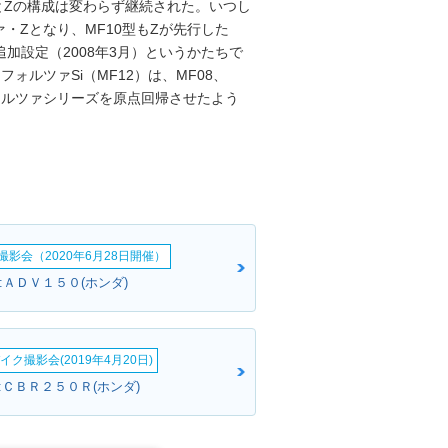
XとZの構成は変わらず継続された。いつし
・Zとなり、MF10型もZが先行した
追加設定（2008年3月）というかたちで
ォルツァSi（MF12）は、MF08、
ォルツァシリーズを原点回帰させたよう
影会（2020年6月28日開催）
さん:ＡＤＶ１５０(ホンダ)
イク撮影会(2019年4月20日)
:ＣＢＲ２５０Ｒ(ホンダ)