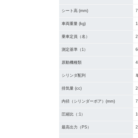
シート高 (mm)
7
車両重量 (kg)
1
乗車定員（名）
2
測定基準（1）
原動機種類
シリンダ配列
排気量 (cc)
2
内径（シリンダーボア）(mm)
7
圧縮比（:1）
1
最高出力（PS）
2