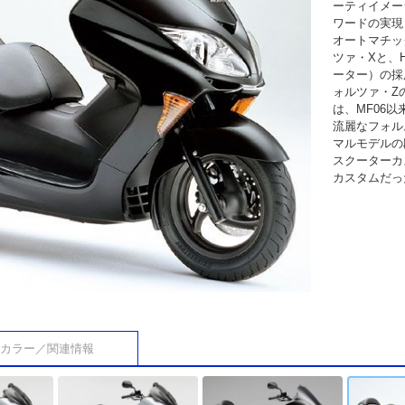
ーティイメー
ワードの実現
オートマチッ
ツァ・Xと、H
ーター）の採
ォルツァ・Z
は、MF06
流麗なフォル
マルモデルの
スクーターカ
カスタムだっ
カラー／関連情報