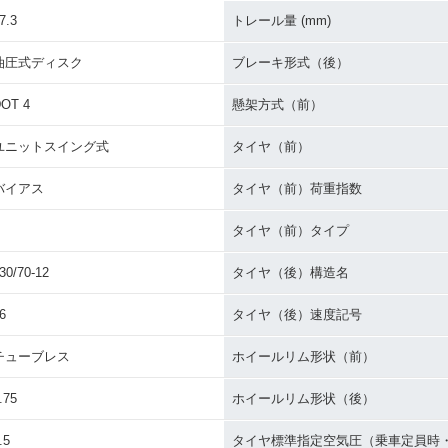
7.3
トレール量 (mm)
油圧式ディスク
ブレーキ形式（後）
OT 4
懸架方式（前）
ユニットスイング式
タイヤ（前）
バイアス
タイヤ（前）荷重指数
P
タイヤ（前）タイプ
30/70-12
タイヤ（後）構造名
6
タイヤ（後）速度記号
チューブレス
ホイールリム形状（前）
.75
ホイールリム形状（後）
.5
タイヤ標準指定空気圧（乗車定員時