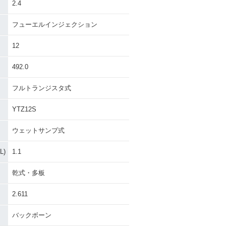
2.4
フューエルインジェクション
12
492.0
フルトランジスタ式
YTZ12S
ウェットサンプ式
)
1.1
乾式・多板
2.611
バックボーン