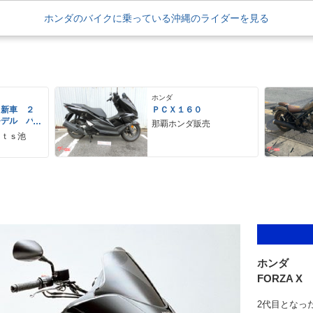
ホンダのバイクに乗っている沖縄のライダーを見る
ホンダ
 新車 ２
ＰＣＸ１６０
モデル パ
那覇ホンダ販売
ーグレー
ｒｔｓ池
 ２９Ｌ
ＵＳＢ Ｔ
ホンダ
FORZA X
2代目となっ