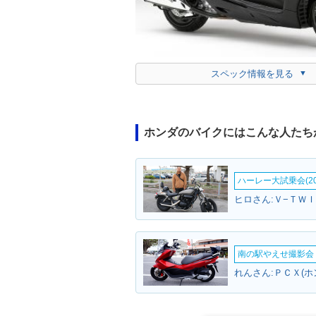
スペック情報を見る
ホンダのバイクにはこんな人たち
ハーレー大試乗会(20
ヒロさん:Ｖ−ＴＷＩ
南の駅やえせ撮影会（
れんさん:ＰＣＸ(ホ