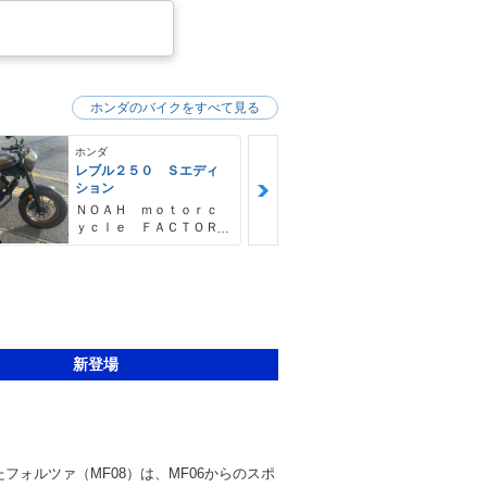
ホンダのバイクをすべて見る
ホンダ
ホンダ
レブル２５０ Ｓエディ
フォルツァ
ション
ゴヤオート 
ＮＯＡＨ ｍｏｔｏｒｃ
ｙｃｌｅ ＦＡＣＴＯＲ
Ｙ ノア・モーターサイ
クル・ファクトリー
新登場
たフォルツァ（MF08）は、MF06からのスポ