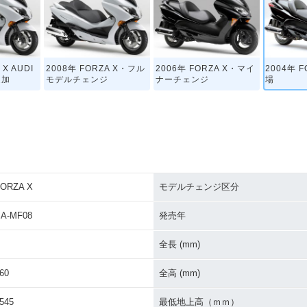
 X AUDI
2008年 FORZA X・フル
2006年 FORZA X・マイ
2004年 
追加
モデルチェンジ
ナーチェンジ
場
ORZA X
モデルチェンジ区分
A-MF08
発売年
全長 (mm)
60
全高 (mm)
545
最低地上高（ｍｍ）