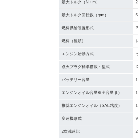
最大トルク（N・m）
2
最大トルク回転数（rpm）
5
燃料供給装置形式
P
燃料（種類）
エンジン始動方式
点火プラグ標準搭載・型式
D
バッテリー容量
1
エンジンオイル容量※全容量 (L)
1
推奨エンジンオイル（SAE粘度）
1
変速機形式
2次減速比
2