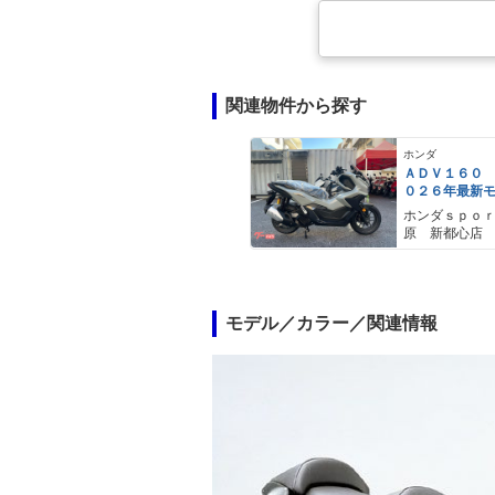
関連物件から探す
ホンダ
ＡＤＶ１６０
０２６年最新
ールスモーキ
ホンダｓｐｏ
スマートキー
原 新都心店
メットイン 
ｙｐｅ−Ｃ装備
モデル／カラー／関連情報