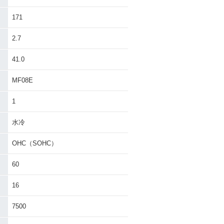
171
2.7
41.0
MF08E
1
水冷
OHC（SOHC）
60
16
7500