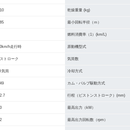
10
乾燥重量 (kg)
85
最小回転半径（ｍ）
燃料消費率（1）(km/L)
60km/h走行時
原動機型式
4ストローク
気筒数
単気筒
冷却方式
49
カム・バルブ駆動方式
2.7
行程（ピストンストローク）(mm)
0
最高出力（kW）
2
最高出力回転数（rpm）