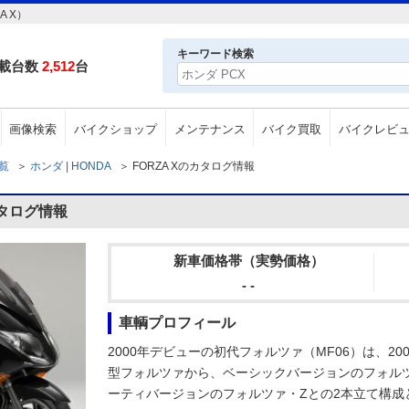
 X）
キーワード検索
載台数
2,512
台
画像検索
バイクショップ
メンテナンス
バイク買取
バイクレビ
一覧
＞
ホンダ | HONDA
＞
FORZA Xのカタログ情報
カタログ情報
新車価格帯（実勢価格）
- -
車輌プロフィール
2000年デビューの初代フォルツァ（MF06）は、20
型フォルツァから、ベーシックバージョンのフォル
ーティバージョンのフォルツァ・Zとの2本立て構成とな