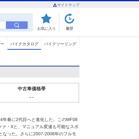
サイトマップ
お気に入り
履歴
ュー
バイクカタログ
バイクツーリング
中古車価格帯
- -
04年春に2代目へと進化した。このMF08
ツァ・Xと、マニュアル変速も可能なスポ
った。さらに2007-2008年のフルモ