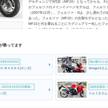
デルチェンジで3代目（MF10）となってからも、
かフォルツァのメインイメージモデルは、フォルツァ
（2007年12月）。フォルツァ・Xは、少し遅れての
あった。フォルツァ（MF10）の次期モデルとなったフ
MF10と代を重ねるごとにラグジュアリー化したフ
な、シンプルかつスポーティなモデルとなった。
が乗ってます
19年3月24日)
南の駅やえせ撮
Ｎ ＭＡＧＮＡ(ホンダ)
doragon1
2021年10月23日開催）
A&W名護店バ
ンダ)
りゅうきさん