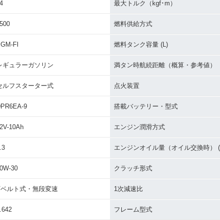
4
最大トルク（kgf･m）
500
燃料供給方式
GM-FI
燃料タンク容量 (L)
レギュラーガソリン
満タン時航続距離（概算・参考値）
セルフスターター式
点火装置
PR6EA-9
搭載バッテリー・型式
2V-10Ah
エンジン潤滑方式
.3
エンジンオイル量（オイル交換時） (L
0W-30
クラッチ形式
Vベルト式・無段変速
1次減速比
.642
フレーム型式