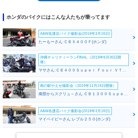
新型にモデルチェンジした。2021年モデルでは、これまでのフォルツァ
300がフォルツァ350に発展し、新たにフォルツァ750が登場。シリーズの
最小排気量モデルとなったフォルツァ125も、モデルチェンジを受けた。
ホンダのバイクにはこんな人たちが乗ってます
前回同様に、フォルツァ350と同じデザインになり、トラクションコント
ロールやUSBポートを装備するとともに、エンジンも変更され、ユーロ5
A&W名護店バイク撮影会(2019年3月16日)
規制にも適合した。2023年モデルでデザイン、メーター表示などの仕様
変更を受け、特別カラーモデル（スペシャルエディション）も設定され
たーもーさん:ＣＢＸ４００Ｆ(ホンダ)
た。2025年モデルからは、5インチサイズのフルカラーの液晶メーターを
採用した。※海外市場専用モデル
沖縄チャリティーランFINAL（2019年6月30日開
催）
マサさん:ＣＢ４００Ｓｕｐｅｒ Ｆｏｕｒ ＶＴＥＣ ＳＰＥＣ２(ホンダ)
南の駅やえせ撮影会（2019年11月24日開催）
南部からスクリュ～さん:ＣＢ１３００Ｓｕｐｅｒ Ｆｏｕｒ(ホンダ)
A&W名護店バイク撮影会(2019年3月16日)
マイベイビーさん:レブル２５０(ホンダ)