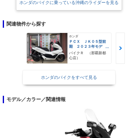
ホンダのバイクに乗っている沖縄のライダーを見る
関連物件から探す
ホンダ
ＰＣＸ ＪＫ０５型前
期 ２０２３年モデ
ル 純正ロングスクリ
バイクＲ （那覇新都
ーン ＫＩＴＡＣＯバ
心店）
ックレスト 純正セキ
ュリティ スペアキー
ホンダのバイクをすべて見る
モデル／カラー／関連情報