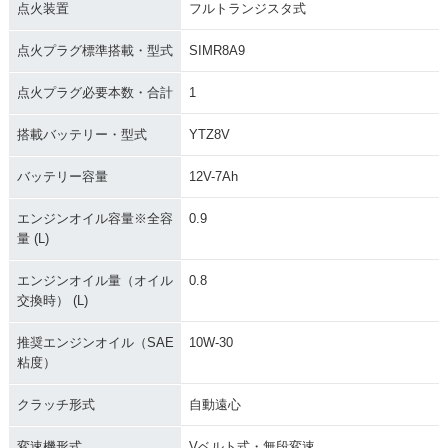
点火装置
フルトランジスタ式
点火プラグ標準搭載・型式
SIMR8A9
点火プラグ必要本数・合計
1
搭載バッテリー・型式
YTZ8V
バッテリー容量
12V-7Ah
エンジンオイル容量※全容
0.9
量 (L)
エンジンオイル量（オイル
0.8
交換時） (L)
推奨エンジンオイル（SAE
10W-30
粘度）
クラッチ形式
自動遠心
変速機形式
Vベルト式・無段変速