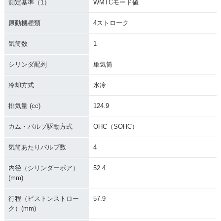
測定基準（1）
WMTCモード値
原動機種類
4ストローク
気筒数
1
シリンダ配列
単気筒
冷却方式
水冷
排気量 (cc)
124.9
カム・バルブ駆動方式
OHC（SOHC）
気筒あたりバルブ数
4
内径（シリンダーボア）
52.4
(mm)
行程（ピストンストロー
57.9
ク）(mm)