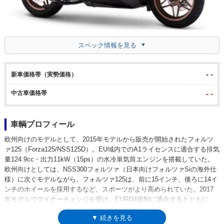
スペック情報を見る
- -
新車価格帯（実勢価格）
中古車価格帯
- -
車輌プロフィール
欧州向けのモデルとして、2015年モデルから販売が開始されたフォルツ
ァ125（Forza125/NSS125D）。EU域内でのA1ライセンスに適合する排気
量124.9cc・出力11kW（15ps）の水冷単気筒エンジンを搭載していた。
欧州向けとしては、NSS300フォルツァ（日本向けフォルツァSiの海外仕
様）に次ぐモデルながら、フォルツァ125は、前に15インチ、後ろに14イ
ンチのホイールを採用するなど、スポーツがより高められていた。2017
年モデルでマイナーチェンジを受け、EURO4規制に適合するとともに、
スマートキーを装備。翌18年には、先にモデルチェンジしていたフォルツ
▼ 続きを見る
ァ300（日本では250cc版が同年7月発売）と同様のデザインや装備を持つ