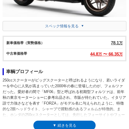
スペック情報を見る
78.1
新車価格帯（実勢価格）
万
中古車価格帯
44.8
〜 66.35
万
万
車輌プロフィール
250ccスクーターがビッグスクーターと呼ばれるようになり、若いライダ
ーを中心に人気が高まっていた2000年の春に登場したのが、フォルツァ
だった。愛好者の間で「MF06」型と呼ばれる初期型フォルツァは、前年
秋の東京モーターショーに参考出品され、市販が待たれていた。イタリア
語で力強さなどを表す「FORZA」がモデル名に与えられたように、特徴
的な2眼ヘッドライト、シャープで躍動感のあるフォルムが特徴的。ま
た、ホンダの250ccスクーターとしては、先行したフォーサイトやフュー
ジョンよりも大きな13インチホイールがフロントに与えられ、走行時の安
▼ 続きを見る
定性も向上していた。フォルツァ・シリーズは、ここから先、さまざまな