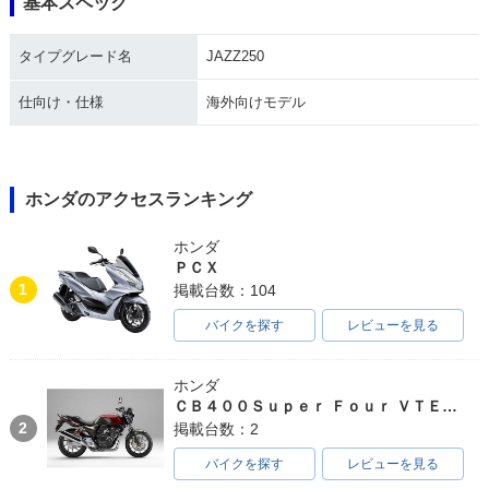
基本スペック
2018年 FORZA・新
2003年 FORZA Typ
2003年 FORZA Typ
登場
e X Special・特
e X・追加
タイプグレード名
JAZZ250
別・限定仕様
仕向け・仕様
海外向けモデル
ホンダのアクセスランキング
2002年 FORZA Spe
2002年 FORZA・マ
2001年 FORZA・カ
ホンダ
cial・特別・限定仕
イナーチェンジ
ラーチェンジ
様
ＰＣＸ
1
掲載台数：104
バイクを探す
レビューを見る
ホンダ
ＣＢ４００Ｓｕｐｅｒ Ｆｏｕｒ ＶＴＥＣ ＳＰＥＣ３
2
掲載台数：2
JAZZ250
2000年 FORZA・カ
2000年 FORZA・新
ラーチェンジ
登場
バイクを探す
レビューを見る