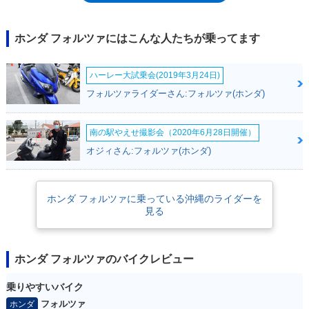
バリエーションが登場しながら、大きなモデルファミリーを構築してい
く。MF06系としては、ABSを装備した「フォルツァS」やカスタム仕様
の「タイプX」などが設定されながら、2004年4月のフルモデルチェンジ
ホンダ フォルツァにはこんな人たちが乗ってます
で型式をMF08に改めるとともに、フォルツァZとフォルツァXの2系統で
進化を続けた。その後、フォルツァSi（2013年）を経て、2018年7月にふ
ハーレー大試乗会(2019年3月24日)
たたび「フォルツァ」のモデル名を持つ250ccスクーターが登場。これ
は、同年3月から欧州で販売されていたフォルツァ300の日本向けモデル
フォルツァライダーさん:フォルツァ(ホンダ)
であり、セレクタブルトルクコントロール（HSTC）や電動スクリーン、
スマートキーなどの装備・機構は共通のものだった。そして、2021年に
は再びモデルチェンジ。環境性能の高い新エンジン（eSP+）を採用し、
南の駅やえせ撮影会（2020年6月28日開催）
フレームも一部変更。電源ソケットは、2021年当時に主流となりつつあ
オジィさん:フォルツァ(ホンダ)
ったUSBタイプCを採用した。2022年12月発売モデルで、平成32年（令和
2年）排ガス規制をクリアするとともに、ヘッドライトとテールランプの
デザインが変更された。また、メーターの液晶部分が大きくなった。
ホンダ フォルツァに乗っている沖縄のライダーを
2025年モデルからは、メーターに5インチサイズのフルカラー液晶ディス
見る
プレイを採用した。
ホンダ フォルツァのバイクレビュー
乗りやすいバイク
フォルツァ
ホンダ