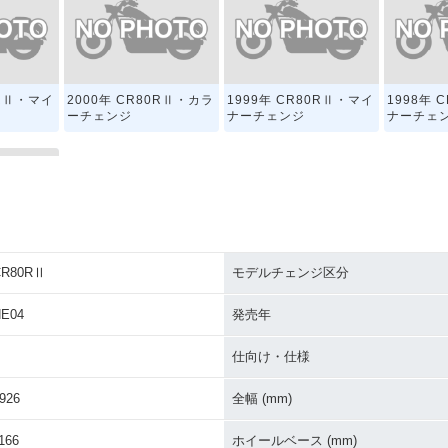
0RⅡ・マイ
2000年 CR80RⅡ・カラ
1999年 CR80RⅡ・マイ
1998年 
ーチェンジ
ナーチェンジ
ナーチェ
CR80RⅡ
モデルチェンジ区分
0RⅡ・新登
E04
発売年
仕向け・仕様
926
全幅 (mm)
166
ホイールベース (mm)