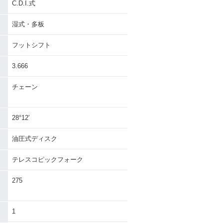
C.D.I.式
湿式・多板
フットシフト
3.666
チェーン
28°12′
油圧式ディスク
テレスコピックフォーク
275
1