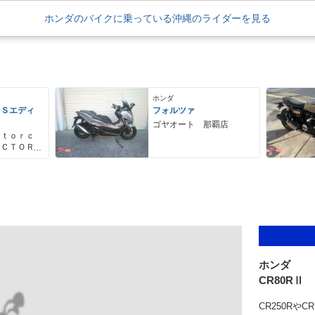
ホンダのバイクに乗っている沖縄のライダーを見る
ホンダ
 Ｓエディ
フォルツァ
ゴヤオート 那覇店
ｏｔｏｒｃ
ＡＣＴＯＲ
ーターサイ
トリー
ホンダ
CR80RⅡ
CR250Rや