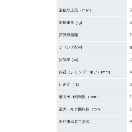
最低地上高（ｍｍ）
3
乾燥重量 (kg)
6
原動機種類
シリンダ配列
排気量 (cc)
7
内径（シリンダーボア）(mm)
4
圧縮比（:1）
8
最高出力回転数（rpm）
1
最大トルク回転数（rpm）
1
燃料供給装置形式