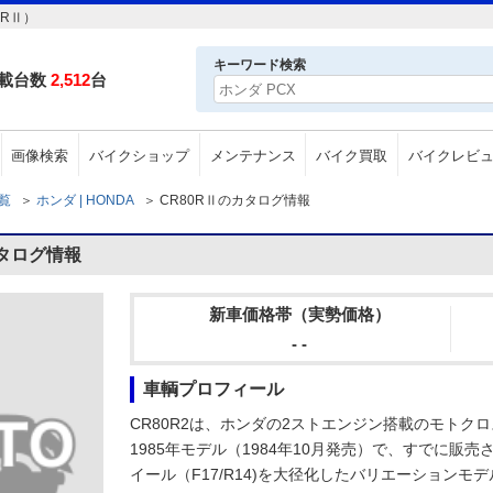
0RⅡ）
キーワード検索
載台数
2,512
台
画像検索
バイクショップ
メンテナンス
バイク買取
バイクレビ
一覧
＞
ホンダ | HONDA
＞
CR80RⅡのカタログ情報
カタログ情報
新車価格帯（実勢価格）
- -
車輌プロフィール
CR80R2は、ホンダの2ストエンジン搭載のモトク
1985年モデル（1984年10月発売）で、すでに販売さ
イール（F17/R14)を大径化したバリエーションモ