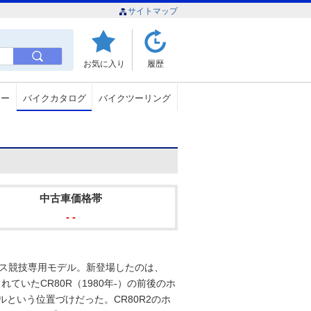
サイトマップ
お気に入り
履歴
ュー
バイクカタログ
バイクツーリング
中古車価格帯
- -
ロス競技専用モデル。新登場したのは、
れていたCR80R（1980年-）の前後のホ
デルという位置づけだった。CR80R2のホ