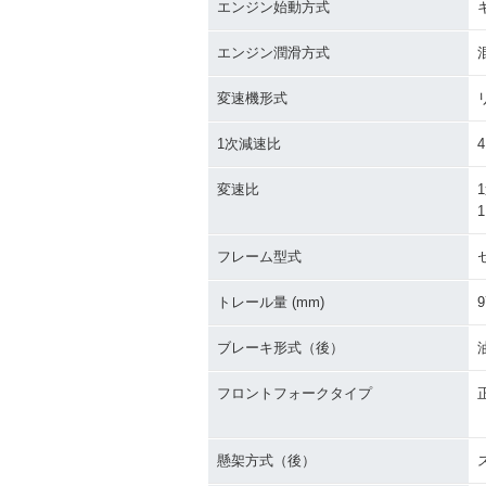
エンジン始動方式
エンジン潤滑方式
変速機形式
1次減速比
4
変速比
1
1
フレーム型式
トレール量 (mm)
9
ブレーキ形式（後）
フロントフォークタイプ
懸架方式（後）