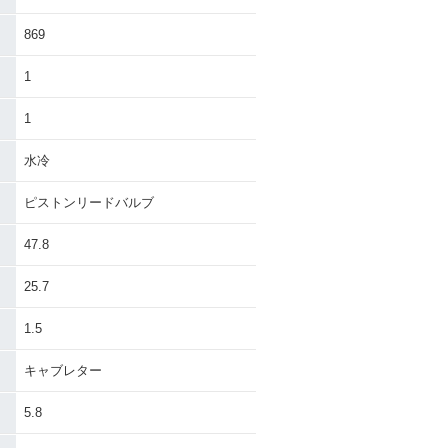
869
1
1
水冷
ピストンリードバルブ
47.8
25.7
1.5
キャブレター
5.8