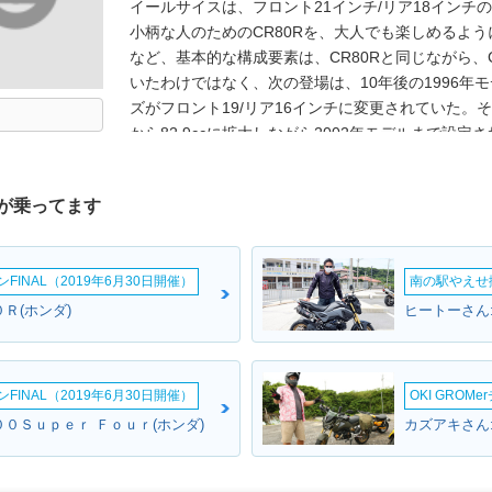
イールサイスは、フロント21インチ/リア18イン
小柄な人のためのCR80Rを、大人でも楽しめるよ
など、基本的な構成要素は、CR80Rと同じながら、
いたわけではなく、次の登場は、10年後の1996年
ズがフロント19/リア16インチに変更されていた。その
から82.9ccに拡大しながら2002年モデルまで設定さ
CR85R/2へと進化した。※CR80R2は競技専用
ることはできない。
が乗ってます
INAL（2019年6月30日開催）
南の駅やえせ撮
Ｒ(ホンダ)
ヒートーさん:
INAL（2019年6月30日開催）
OKI GROM
０Ｓｕｐｅｒ Ｆｏｕｒ(ホンダ)
カズアキさん: