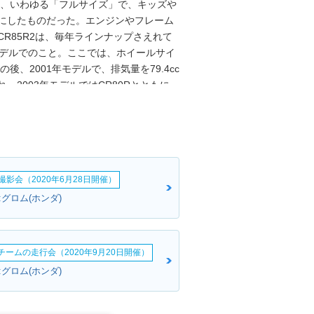
チの、いわゆる「フルサイズ」で、キッズや
うにしたものだった。エンジンやフレーム
CR85R2は、毎年ラインナップさえれて
モデルでのこと。ここでは、ホイールサイ
後、2001年モデルで、排気量を79.4cc
れ、2003年モデルではCR80Rとともに、
車であり、ナンバーを取得して公道を走行す
影会（2020年6月28日開催）
グロム(ホンダ)
erチームの走行会（2020年9月20日開催）
グロム(ホンダ)