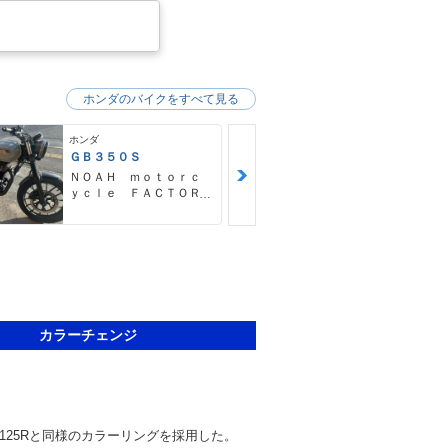
ホンダのバイクをすべて見る
ホンダ
ホンダ
ＧＢ３５０Ｓ
ＣＢ１３００
ｒ ボルドー
ＮＯＡＨ ｍｏｔｏｒｃ
本出しマフラ
ｙｃｌｅ ＦＡＣＴＯＲ
バイク王 那
Ｙ ノア・モーターサイ
クル・ファクトリー
カラーチェンジ
CR125Rと同様のカラーリングを採用した。