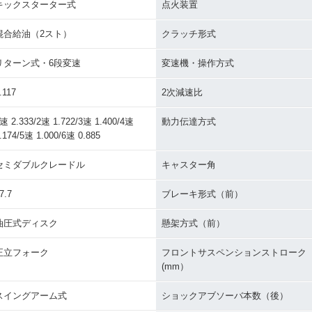
キックスターター式
点火装置
混合給油（2スト）
クラッチ形式
リターン式・6段変速
変速機・操作方式
.117
2次減速比
速 2.333/2速 1.722/3速 1.400/4速
動力伝達方式
.174/5速 1.000/6速 0.885
セミダブルクレードル
キャスター角
7.7
ブレーキ形式（前）
油圧式ディスク
懸架方式（前）
正立フォーク
フロントサスペンションストローク
(mm）
スイングアーム式
ショックアブソーバ本数（後）