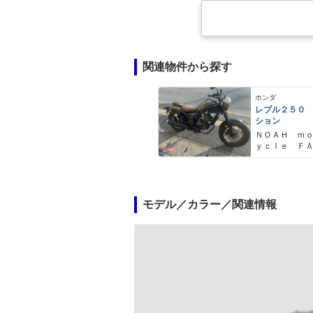
関連物件から探す
ホンダ
レブル２５０
ション
ＮＯＡＨ ｍ
ｙｃｌｅ Ｆ
Ｙ ノア・モ
クル・ファク
モデル／カラー／関連情報