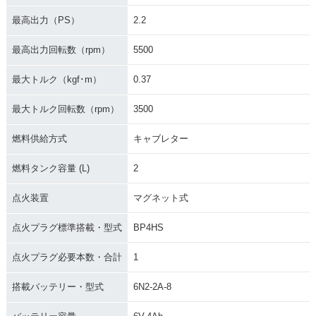
最高出力（PS）
2.2
最高出力回転数（rpm）
5500
最大トルク（kgf･m）
0.37
最大トルク回転数（rpm）
3500
燃料供給方式
キャブレター
燃料タンク容量 (L)
2
点火装置
マグネット式
点火プラグ標準搭載・型式
BP4HS
点火プラグ必要本数・合計
1
搭載バッテリー・型式
6N2-2A-8