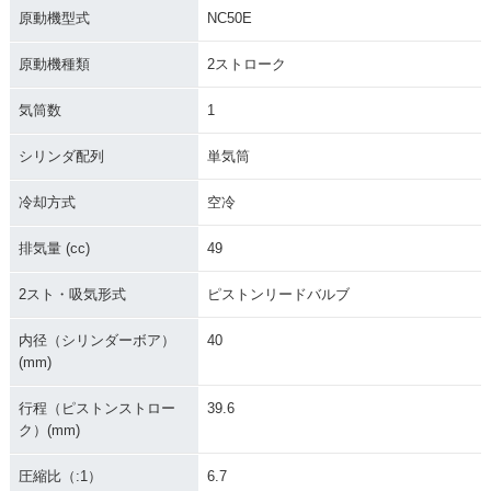
原動機型式
NC50E
原動機種類
2ストローク
気筒数
1
シリンダ配列
単気筒
冷却方式
空冷
排気量 (cc)
49
2スト・吸気形式
ピストンリードバルブ
内径（シリンダーボア）
40
(mm)
行程（ピストンストロー
39.6
ク）(mm)
圧縮比（:1）
6.7