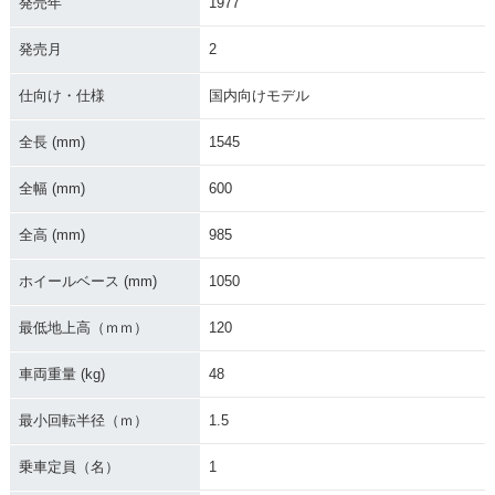
発売年
1977
発売月
2
仕向け・仕様
国内向けモデル
全長 (mm)
1545
全幅 (mm)
600
全高 (mm)
985
ホイールベース (mm)
1050
最低地上高（ｍｍ）
120
車両重量 (kg)
48
最小回転半径（ｍ）
1.5
乗車定員（名）
1