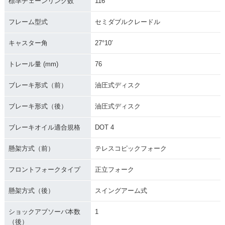
標準チェーンリンク数
116
フレーム型式
セミダブルクレードル
キャスター角
27°10′
トレール量 (mm)
76
ブレーキ形式（前）
油圧式ディスク
ブレーキ形式（後）
油圧式ディスク
ブレーキオイル適合規格
DOT 4
懸架方式（前）
テレスコピックフォーク
フロントフォークタイプ
正立フォーク
懸架方式（後）
スイングアーム式
ショックアブソーバ本数
1
（後）