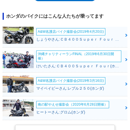
採用した。翌94年にはナックルガードを標準装備するようになり、1997
年に色変更を受けるまでラインナップされた。
ホンダのバイクにはこんな人たちが乗ってます
A&W名護店バイク撮影会(2019年4月20日)
しょうやさん:ＣＢ４００Ｓｕｐｅｒ Ｆｏｕｒ ＶＴＥＣ ＳＰＥＣ３(ホンダ)
沖縄チャリティーランFINAL（2019年6月30日開
催）
けいたさん:ＣＢ４００Ｓｕｐｅｒ Ｆｏｕｒ(ホンダ)
A&W名護店バイク撮影会(2019年3月16日)
マイベイビーさん:レブル２５０(ホンダ)
南の駅やえせ撮影会（2020年6月28日開催）
ヒートーさん:グロム(ホンダ)