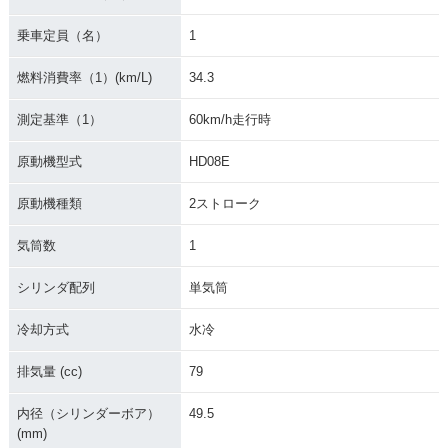
乗車定員（名）
1
燃料消費率（1）(km/L)
34.3
測定基準（1）
60km/h走行時
原動機型式
HD08E
原動機種類
2ストローク
気筒数
1
シリンダ配列
単気筒
冷却方式
水冷
排気量 (cc)
79
内径（シリンダーボア）
49.5
(mm)