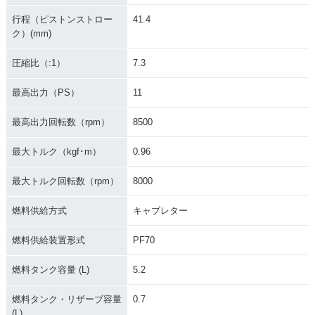
行程（ピストンストロー
41.4
ク）(mm)
圧縮比（:1）
7.3
最高出力（PS）
11
最高出力回転数（rpm）
8500
最大トルク（kgf･m）
0.96
最大トルク回転数（rpm）
8000
燃料供給方式
キャブレター
燃料供給装置形式
PF70
燃料タンク容量 (L)
5.2
燃料タンク・リザーブ容量
0.7
(L)