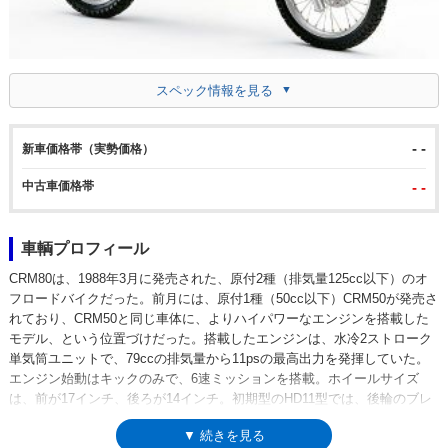
スペック情報を見る
- -
新車価格帯（実勢価格）
中古車価格帯
- -
車輌プロフィール
CRM80は、1988年3月に発売された、原付2種（排気量125cc以下）のオ
フロードバイクだった。前月には、原付1種（50cc以下）CRM50が発売さ
れており、CRM50と同じ車体に、よりハイパワーなエンジンを搭載した
モデル、という位置づけだった。搭載したエンジンは、水冷2ストローク
単気筒ユニットで、79ccの排気量から11psの最高出力を発揮していた。
エンジン始動はキックのみで、6速ミッションを搭載。ホイールサイズ
は、前が17インチ、後ろが14インチ。初期型のHD11型では、後輪のブレ
ーキはドラム式（リーディングトレーリング）だったが、1993年のマイ
▼ 続きを見る
ナーチェンジで型式をHD12に改めた際に、後輪にもディスクブレーキを