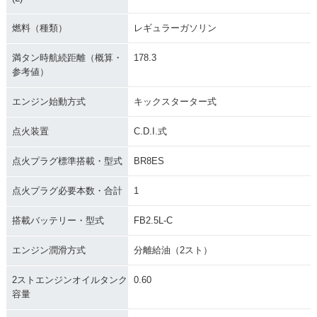
燃料（種類）
レギュラーガソリン
満タン時航続距離（概算・
178.3
参考値）
エンジン始動方式
キックスターター式
点火装置
C.D.I.式
点火プラグ標準搭載・型式
BR8ES
点火プラグ必要本数・合計
1
搭載バッテリー・型式
FB2.5L-C
エンジン潤滑方式
分離給油（2スト）
2ストエンジンオイルタンク
0.60
容量