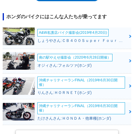
成でスタートするとともに、当初3～4年はスーパーディオも併売された
（安価タイプとして）。初めての仕様変更は、1996年12月（97年モデ
ル）。前輪にディスクブレーキを採用するとともに、前後連動式のコンビ
ホンダのバイクにはこんな人たちが乗ってます
ブレーキも搭載。1999年のマイナーチェンジ（2000年モデル）では、平
成10年排出ガス規制に適合するため、マフラーに酸化触媒を採用するなど
A&W名護店バイク撮影会(2019年4月20日)
の対策が施された。この際、ベーシックモデルとして、ライブディオJが
設定された。2001年のマイナーチェンジには、ライブディオZXとライブ
しょうやさん:ＣＢ４００Ｓｕｐｅｒ Ｆｏｕｒ ＶＴＥＣ ＳＰＥＣ３(ホンダ)
ディオJが改名したライブディオSの2モデルのみが記され、素の「ライブ
ディオ」は設定されなかった。00年モデルが、ライブディオの最終仕様と
いうことになったが、ライブディオ・シリーズ（ZX/S)は2002年モデルま
南の駅やえせ撮影会（2020年6月28日開催）
でラインナップされたのち、4ストエンジン搭載の4世代目ディオ「スマー
オジィさん:フォルツァ(ホンダ)
トディオ」にバトンタッチした。
沖縄チャリティーランFINAL（2019年6月30日開
催）
りんさん:ＨＯＲＮＥＴ(ホンダ)
沖縄チャリティーランFINAL（2019年6月30日開
催）
たけさんさん:ＨＯＮＤＡ・他車種(ホンダ)