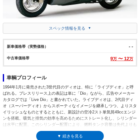
スペック情報を見る
- -
新車価格帯（実勢価格）
中古車価格帯
9
〜 12
万
万
車輌プロフィール
1994年1月に発売された3世代目のディオは、特に「ライブディオ」と呼
ばれる。プレスリリース上の表記は単に「Dio」ながら、広告やメーカー
カタログでは「Live Dio」と書かれていた。ライブディオは、2代目ディ
オ（スーパーディオ）からスポーティなイメージを継承しつつ、よりスタ
イリッシュなものとするとともに、新設計の空冷2スト単気筒49ccエンジ
ンを搭載。吸気と排気の効率を高めるためにストレート化し、シリンダー
は水平に配置。このシリンダー配置により、燃料タンク容量は先代よりも
大きい5.3リッターサイズとなった。ライブディオは、登場とともに、い
▼ 続きを見る
ずれもフロントディスクブレーキの「ZX」と「SR」を設定。3モデル構