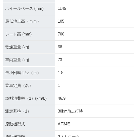
ホイールベース (mm)
1145
最低地上高（ｍｍ）
105
シート高 (mm)
700
乾燥重量 (kg)
68
車両重量 (kg)
73
最小回転半径（ｍ）
1.8
乗車定員（名）
1
燃料消費率（1）(km/L)
46.9
測定基準（1）
30km/h走行時
原動機型式
AF34E
原動機種類
2ストローク