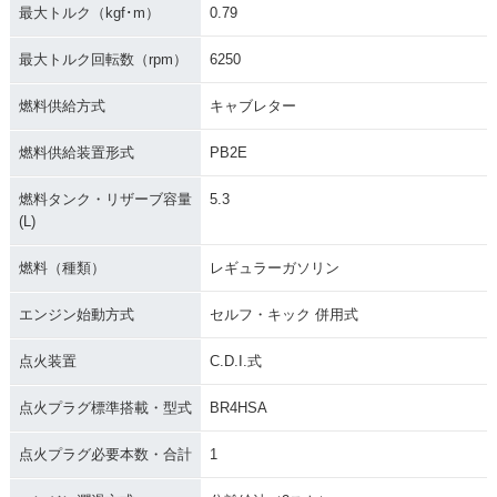
最大トルク（kgf･m）
0.79
最大トルク回転数（rpm）
6250
燃料供給方式
キャブレター
燃料供給装置形式
PB2E
燃料タンク・リザーブ容量
5.3
(L)
燃料（種類）
レギュラーガソリン
エンジン始動方式
セルフ・キック 併用式
点火装置
C.D.I.式
点火プラグ標準搭載・型式
BR4HSA
点火プラグ必要本数・合計
1