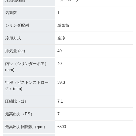
気筒数
1
シリンダ配列
単気筒
冷却方式
空冷
排気量 (cc)
49
内径（シリンダーボア）
40
(mm)
行程（ピストンストロー
39.3
ク）(mm)
圧縮比（:1）
7.1
最高出力（PS）
7
最高出力回転数（rpm）
6500