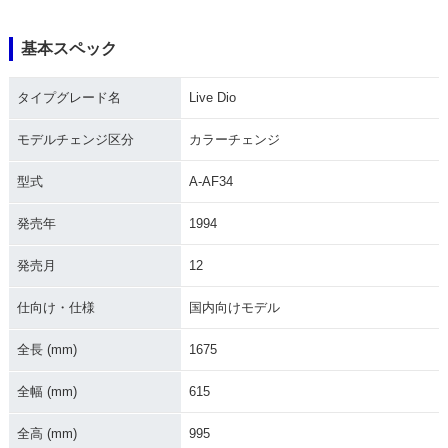
基本スペック
1997年 Live Dio S
1997年 Live Dio・
1996年 Live Dio・
P・追加
マイナーチェンジ
カラーチェンジ
タイプグレード名
Live Dio
モデルチェンジ区分
カラーチェンジ
型式
A-AF34
発売年
1994
1995年 Live Dio・
1995年 Live Dio・
1994年 Live Dio・
カラーチェンジ
カラーチェンジ
新登場
発売月
12
仕向け・仕様
国内向けモデル
全長 (mm)
1675
全幅 (mm)
615
全高 (mm)
995