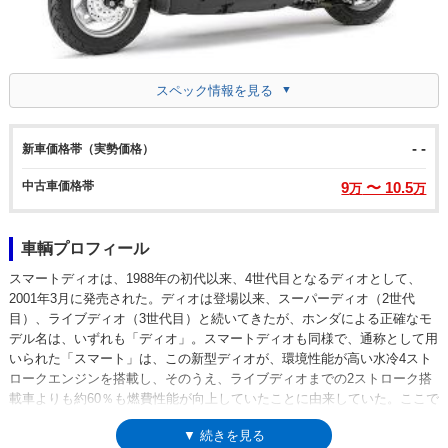
スペック情報を見る
- -
新車価格帯（実勢価格）
中古車価格帯
9
〜 10.5
万
万
車輌プロフィール
スマートディオは、1988年の初代以来、4世代目となるディオとして、
2001年3月に発売された。ディオは登場以来、スーパーディオ（2世代
目）、ライブディオ（3世代目）と続いてきたが、ホンダによる正確なモ
デル名は、いずれも「ディオ」。スマートディオも同様で、通称として用
いられた「スマート」は、この新型ディオが、環境性能が高い水冷4スト
ロークエンジンを搭載し、そのうえ、ライブディオまでの2ストローク搭
載車よりも約60％も燃費性能が向上していたことに由来していた。ここで
のスマートとは、「賢い」とか「気が利く」という意味でのスマートで、
▼ 続きを見る
ずっと後（2007年）に登場するiPhone等を総称するスマートフォンに近