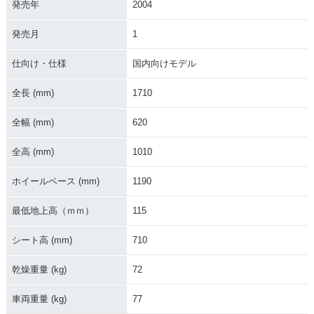
発売年
2004
発売月
1
2001年 Smart Dio
2001年 Smart Di
Deluxe・新登場
o・新登場
仕向け・仕様
国内向けモデル
全長 (mm)
1710
全幅 (mm)
620
全高 (mm)
1010
ホイールベース (mm)
1190
最低地上高（ｍｍ）
115
シート高 (mm)
710
乾燥重量 (kg)
72
車両重量 (kg)
77