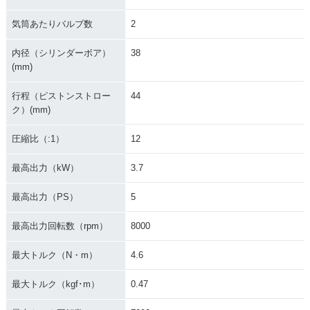
気筒あたりバルブ数
2
内径（シリンダーボア）
38
(mm)
行程（ピストンストロー
44
ク）(mm)
圧縮比（:1）
12
最高出力（kW）
3.7
最高出力（PS）
5
最高出力回転数（rpm）
8000
最大トルク（N・m）
4.6
最大トルク（kgf･m）
0.47