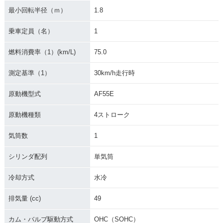
最小回転半径（ｍ）
1.8
乗車定員（名）
1
燃料消費率（1）(km/L)
75.0
測定基準（1）
30km/h走行時
原動機型式
AF55E
原動機種類
4ストローク
気筒数
1
シリンダ配列
単気筒
冷却方式
水冷
排気量 (cc)
49
カム・バルブ駆動方式
OHC（SOHC）