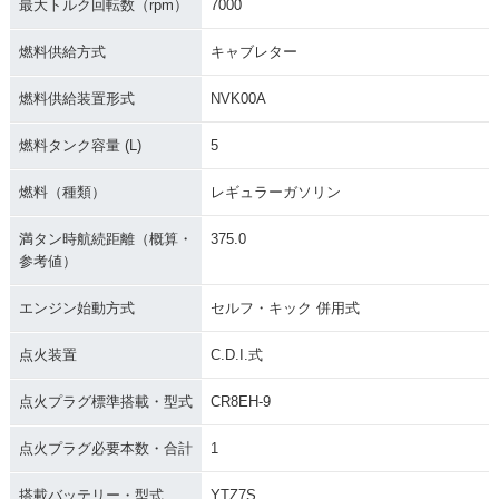
最大トルク回転数（rpm）
7000
燃料供給方式
キャブレター
燃料供給装置形式
NVK00A
燃料タンク容量 (L)
5
燃料（種類）
レギュラーガソリン
満タン時航続距離（概算・
375.0
参考値）
エンジン始動方式
セルフ・キック 併用式
点火装置
C.D.I.式
点火プラグ標準搭載・型式
CR8EH-9
点火プラグ必要本数・合計
1
搭載バッテリー・型式
YTZ7S