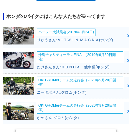
い使い方だった。なお、スマートディオは、登場まもなく「デラックス」
が設定された。スマートディオ・デラックスは、信号待ちの際などに、自
動的にエンジンを停止するアイドリングストップ機構を備え、前輪にディ
ホンダのバイクにはこんな人たちが乗ってます
スクブレーキを採用した、文字通りの豪華仕様だった。2007年モデルま
で設定され、原付1種を対象にした平成18年排出ガス規制に適合すること
ハーレー大試乗会(2019年3月24日)
なく、ラインナップ落ちした。
りゅうさん:Ｖ−ＴＷＩＮ ＭＡＧＮＡ(ホンダ)
沖縄チャリティーランFINAL（2019年6月30日開
催）
たけさんさん:ＨＯＮＤＡ・他車種(ホンダ)
OKI GROMerチームの走行会（2020年9月20日開
催）
ニーダボさん:グロム(ホンダ)
OKI GROMerチームの走行会（2020年9月20日開
催）
かめさん:グロム(ホンダ)