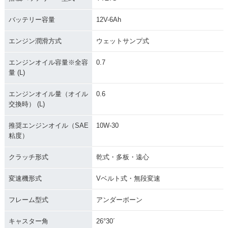
バッテリー容量
12V-6Ah
エンジン潤滑方式
ウェットサンプ式
エンジンオイル容量※全容
0.7
量 (L)
エンジンオイル量（オイル
0.6
交換時） (L)
推奨エンジンオイル（SAE
10W-30
粘度）
クラッチ形式
乾式・多板・遠心
変速機形式
Vベルト式・無段変速
フレーム型式
アンダーボーン
キャスター角
26°30´