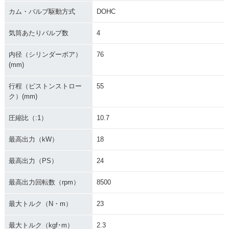
カム・バルブ駆動方式
DOHC
気筒あたりバルブ数
4
内径（シリンダーボア）
76
(mm)
行程（ピストンストロー
55
ク）(mm)
圧縮比（:1）
10.7
最高出力（kW）
18
最高出力（PS）
24
最高出力回転数（rpm）
8500
最大トルク（N・m）
23
最大トルク（kgf･m）
2.3