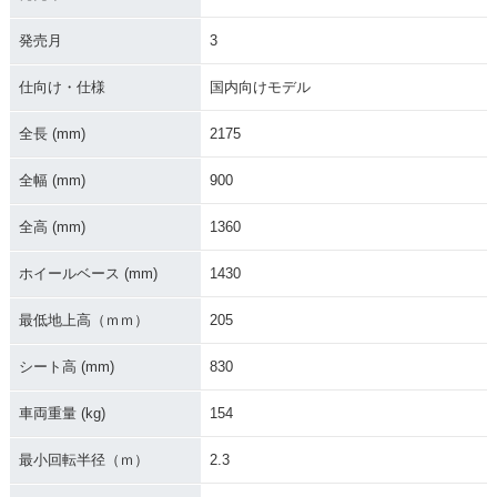
発売月
3
仕向け・仕様
国内向けモデル
2019年 CRF250RA
2019年 CRF250RA
2018年 CRF250RA
LLY Type LD・カラ
LLY・カラーチェン
LLY Type LD ABS・
ーチェンジ
ジ
カラーチェンジ
全長 (mm)
2175
全幅 (mm)
900
全高 (mm)
1360
ホイールベース (mm)
1430
2018年 CRF250RA
2018年 CRF250RA
2018年 CRF250RA
LLY Type LD
LLY ABS・カラーチ
LLY
最低地上高（ｍｍ）
205
ェンジ
シート高 (mm)
830
車両重量 (kg)
154
最小回転半径（ｍ）
2.3