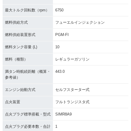
最大トルク回転数（rpm）
6750
燃料供給方式
フューエルインジェクション
燃料供給装置形式
PGM-FI
燃料タンク容量 (L)
10
燃料（種類）
レギュラーガソリン
満タン時航続距離（概算・
443.0
参考値）
エンジン始動方式
セルフスターター式
点火装置
フルトランジスタ式
点火プラグ標準搭載・型式
SIMR8A9
点火プラグ必要本数・合計
1