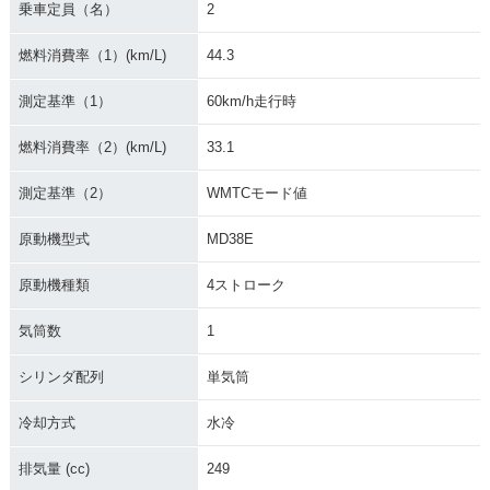
2017年 CRF250RA
2017年 CRF250RA
2017年 CRF250RA
乗車定員（名）
2
LLY Type LD ABS・
LLY Type LD・新登
LLY ABS・新登場
新登場
場
燃料消費率（1）(km/L)
44.3
測定基準（1）
60km/h走行時
燃料消費率（2）(km/L)
33.1
測定基準（2）
WMTCモード値
2017年 CRF250RA
LLY・新登場
原動機型式
MD38E
原動機種類
4ストローク
気筒数
1
シリンダ配列
単気筒
冷却方式
水冷
排気量 (cc)
249