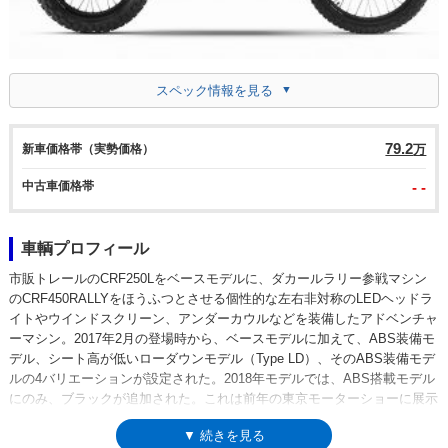
スペック情報を見る
79.2
新車価格帯（実勢価格）
万
中古車価格帯
- -
車輌プロフィール
市販トレールのCRF250Lをベースモデルに、ダカールラリー参戦マシン
のCRF450RALLYをほうふつとさせる個性的な左右非対称のLEDヘッドラ
イトやウインドスクリーン、アンダーカウルなどを装備したアドベンチャ
ーマシン。2017年2月の登場時から、ベースモデルに加えて、ABS装備モ
デル、シート高が低いローダウンモデル（Type LD）、そのABS装備モデ
ルの4バリエーションが設定された。2018年モデルでは、ABS搭載モデル
にのみ、ブラックが追加された。これは前年の東京モーターショーに展示
されたもの。2019年モデルでは、カラーチェンジを受けるとともに、
▼ 続きを見る
ABSを標準装備に変更した。そのため、2018年まで4つあったバリエーシ