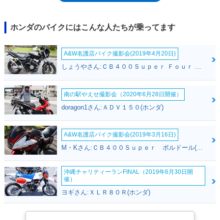
ョンは、標準仕様とTypeLDのみとなった。2021年モデルで全面変更を受
け、第2世代に移行。燃料タンク容量は、従来比2リッター増の12リッタ
ー設定となり、ハンドルに振動抑制のためのインナーウェイト接地などに
ホンダのバイクにはこんな人たちが乗ってます
よって、長距離走行性とその際の疲労軽減を図った。クラッチがアシスト
スリッパークラッチになったのも寄与。メーターにはギアポジションも表
A&W名護店バイク撮影会(2019年4月20日)
示するようになった。また、従来は標準仕様/タイプLDという設定だった
が、標準仕様とサスストロークの長い＜s＞タイプというラインナップに
しょうやさん:ＣＢ４００Ｓｕｐｅｒ Ｆｏｕｒ ＶＴＥＣ ＳＰＥＣ３(ホンダ)
なった。2019年までのタイプLDと、2021年の標準仕様のシート高は同じ
（830mm）。2023年1月発売モデルで、令和2年排ガス規制に適合し、型
式が8BK-MD47となった。2025年3月発売モデルでは、ラジエターグリル
南の駅やえせ撮影会（2020年6月28日開催）
やサイドカバーの形状が変更された。
doragon1さん:ＡＤＶ１５０(ホンダ)
A&W名護店バイク撮影会(2019年3月16日)
M・Kさん:ＣＢ４００Ｓｕｐｅｒ ボルドール(ホンダ)
沖縄チャリティーランFINAL（2019年6月30日開
催）
ヨギさん:ＸＬＲ８０Ｒ(ホンダ)