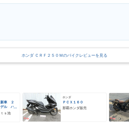
。
ホンダ ＣＲＦ２５０Ｍのバイクレビューを見る
ホンダ
 新車 ２
ＰＣＸ１６０
モデル パ
那覇ホンダ販売
ーグレー
ｒｔｓ池
 ２９Ｌ
ＵＳＢ Ｔ