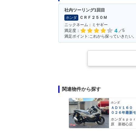
社内ツーリング1回目
ＣＲＦ２５０Ｍ
ホンダ
ニックネーム：ミヤギー
4
満足度：
／5
満足ポイント:これから探っていきたい
関連物件から探す
ホンダ
ＡＤＶ１６０
０２６年最新
ールスモーキ
ホンダｓｐｏ
スマートキー
原 新都心店
メットイン 
ｙｐｅ−Ｃ装備