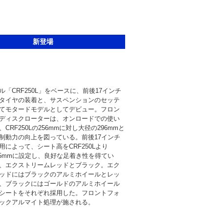
新登場
「CRF250L」をベースに、前後17インチ
タイヤの装着と、サスペンションのセッテ
てモタードモデルとしてデビュー。フロン
ディスクローターは、オンロードでの使い
CRF250Lの256mmに対し大径の296mmと
制動力の向上を図っている。前後17インチ
用によって、シート高をCRF250Lより
855mmに設定し、良好な足着き性を得てい
、エクストリームレッドとブラック。エク
ッドにはブラックのアルミホイールとレッ
、ブラックにはゴールドのアルミホイール
シートをそれぞれ採用した。フロントフォ
ックアルマイト処理が施される。