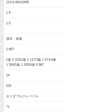
12V-6.0Ah10HR
1.8
）
1.5
湿式・多板
2.807
1速 3.333/2速 2.117/3速 1.571/4速
1.304/5速 1.103/6速 0.967
14
520
セミダブルクレードル
71