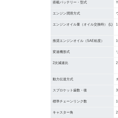
搭載バッテリー・型式
Y
エンジン潤滑方式
エンジンオイル量（オイル交換時） (L)
1
推奨エンジンオイル（SAE粘度）
1
変速機形式
2次減速比
2
動力伝達方式
スプロケット歯数・後
3
標準チェーンリンク数
1
キャスター角
2