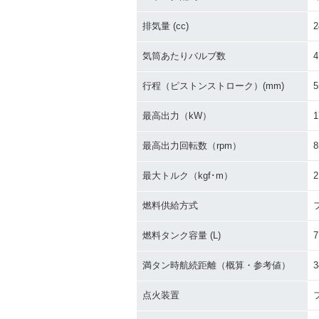
排気量 (cc)
2
気筒あたりバルブ数
4
行程（ピストンストローク）(mm)
5
最高出力（kW）
1
最高出力回転数（rpm）
8
最大トルク（kgf･m）
2
燃料供給方式
燃料タンク容量 (L)
7
満タン時航続距離（概算・参考値）
3
点火装置