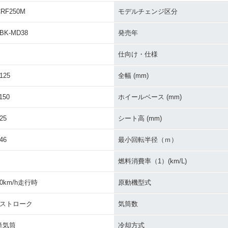
CRF250M
モデルチェンジ区分
BK-MD38
発売年
仕向け・仕様
125
全幅 (mm)
150
ホイールベース (mm)
25
シート高 (mm)
46
最小回転半径（ｍ）
燃料消費率（1）(km/L)
60km/h走行時
原動機型式
4ストローク
気筒数
単気筒
冷却方式