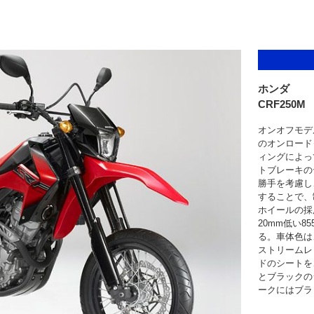
ホンダ
CRF250M
オンオフモデル
のオンロード
ィングによっ
トブレーキの
勝手を考慮し、
することで、
ホイールの採
20mm低い
る。車体色は
ストリームレ
ドのシートを
とブラックの
ークにはブラ