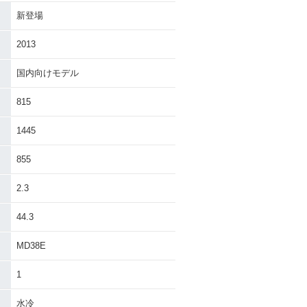
新登場
2013
国内向けモデル
815
1445
855
2.3
44.3
MD38E
1
水冷