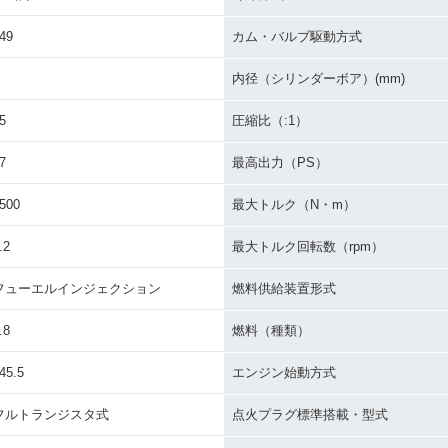
49
カム・バルブ駆動方式
内径（シリンダーボア）(mm)
5
圧縮比（:1）
7
最高出力（PS）
500
最大トルク（N・m）
.2
最大トルク回転数（rpm）
フューエルインジェクション
燃料供給装置形式
.8
燃料（種類）
45.5
エンジン始動方式
フルトランジスタ式
点火プラグ標準搭載・型式