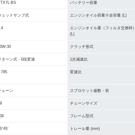
TX7L-BS
バッテリー容量
ウェットサンプ式
エンジンオイル容量※全容量 (L)
.4
エンジンオイル量（フィルタ交換時
(L)
0W-30
クラッチ形式
リターン式・6段変速
1次減速比
.785
変速比
チェーン
スプロケット歯数・前
9
チェーンサイズ
06
フレーム型式
5°45′
トレール量 (mm)