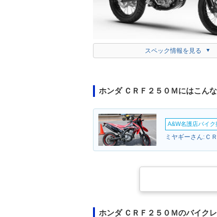
スペック情報を見る
ホンダ ＣＲＦ２５０Ｍにはこん
A&W名護店バイク撮
ミヤギーさん:ＣＲ
ホンダ ＣＲＦ２５０Ｍのバイク