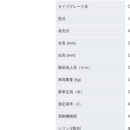
タイプグレード名
型式
J
発売月
4
全長 (mm)
2
全高 (mm)
1
最低地上高（ｍｍ）
2
車両重量 (kg)
1
乗車定員（名）
2
測定基準（1）
原動機種類
シリンダ配列