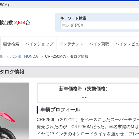
50M）
キーワード検索
載台数
2,514
台
画像検索
バイクショップ
メンテナンス
バイク買取
バイクレビ
一覧
＞
ホンダ | HONDA
＞
CRF250Mのカタログ情報
カタログ情報
新車価格帯（実勢価格）
- -
車輌プロフィール
CRF250L（2012年-）をベースにしたスーパーモ
発売されたのが、CRF250Mだった。車名末尾のMは
イヤに17インチのオンロードタイヤを履かせ、ブレ