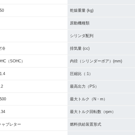
50F・新登
2002年 CRF50F・カラ
ーチェンジ
50
乾燥重量 (kg)
原動機種類
シリンダ配列
空冷
排気量 (cc)
OHC（SOHC）
内径（シリンダーボア）(mm)
1.4
圧縮比（:1）
.2
最高出力（PS）
500
最大トルク（N・m）
.34
最大トルク回転数（rpm）
キャブレター
燃料供給装置形式