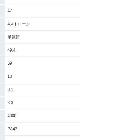
47
4ストローク
単気筒
49.4
39
10
3.1
3.3
4000
PA42