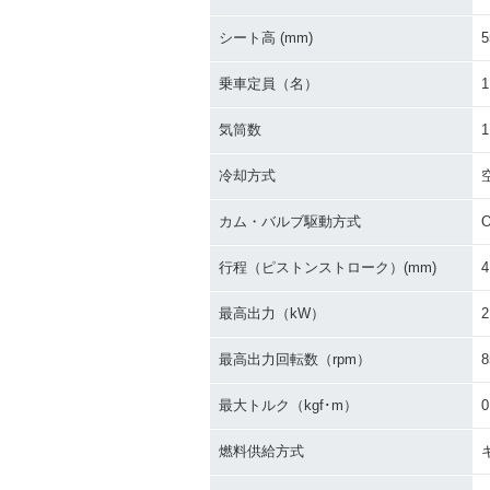
2005年 CRF50F
2004年 CRF
場
シート高 (mm)
5
乗車定員（名）
1
気筒数
1
冷却方式
カム・バルブ駆動方式
行程（ピストンストローク）(mm)
4
最高出力（kW）
2
最高出力回転数（rpm）
8
最大トルク（kgf･m）
0
燃料供給方式