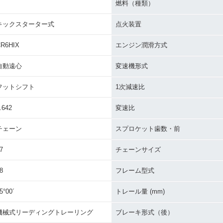
燃料（種類）
キックスターター式
点火装置
R6HIX
エンジン潤滑方式
自動遠心
変速機形式
フットシフト
1次減速比
.642
変速比
チェーン
スプロケット歯数・前
7
チェーンサイズ
8
フレーム型式
5°00´
トレール量 (mm)
機械式リーディングトレーリング
ブレーキ形式（後）