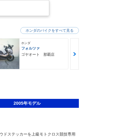
ホンダのバイクをすべて見る
ホンダ
ホンダ
フォルツァ
ＧＢ３５０Ｓ
ゴヤオート 那覇店
ＮＯＡＨ ｍ
ｙｃｌｅ Ｆ
Ｙ ノア・モ
クル・ファク
2005年モデル
ウドステッカーを上級モトクロス競技専用