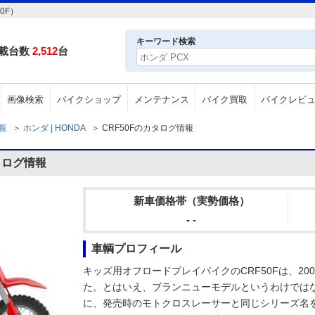
0F）
キーワード検索
載台数
2,512
台
画像検索
バイクショップ
メンテナンス
バイク買取
バイクレビ
一覧
＞
ホンダ | HONDA
＞
CRF50Fのカタログ情報
タログ情報
新車価格帯（実勢価格）
- -
車輌プロフィール
キッズ用オフロードプレイバイクのCRF50Fは、200
た。とはいえ、ブランニューモデルというわけではな
に、発売時のモトクロスレーサーと同じシリーズ名