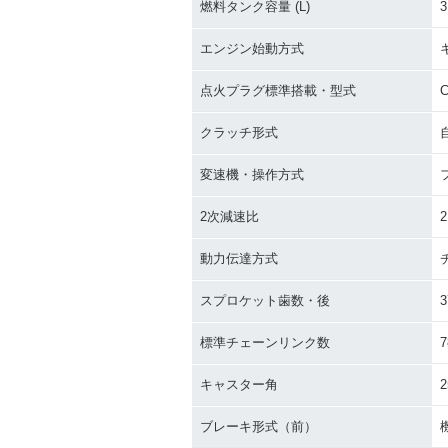
燃料タンク容量 (L)
3
エンジン始動方式
点火プラグ標準搭載・型式
C
クラッチ形式
変速機・操作方式
2次減速比
2
動力伝達方式
スプロケット歯数・後
3
標準チェーンリンク数
7
キャスター角
2
ブレーキ形式（前）