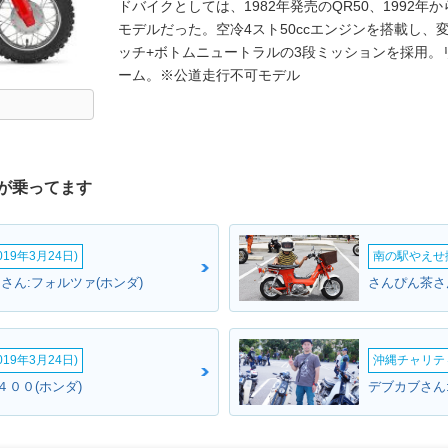
ドバイクとしては、1982年発売のQR50、1992年から
モデルだった。空冷4スト50ccエンジンを搭載し
ッチ+ボトムニュートラルの3段ミッションを採用。
ーム。※公道走行不可モデル
が乗ってます
19年3月24日)
南の駅やえせ撮
さん:フォルツァ(ホンダ)
さんぴん茶さ
19年3月24日)
沖縄チャリティ
４００(ホンダ)
デブカブさん