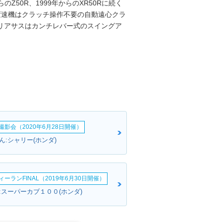
のZ50R、1999年からのXR50Rに続く
、変速機はクラッチ操作不要の自動遠心クラ
リアサスはカンチレバー式のスイングア
影会（2020年6月28日開催）
ん:シャリー(ホンダ)
ーランFINAL（2019年6月30日開催）
:スーパーカブ１００(ホンダ)