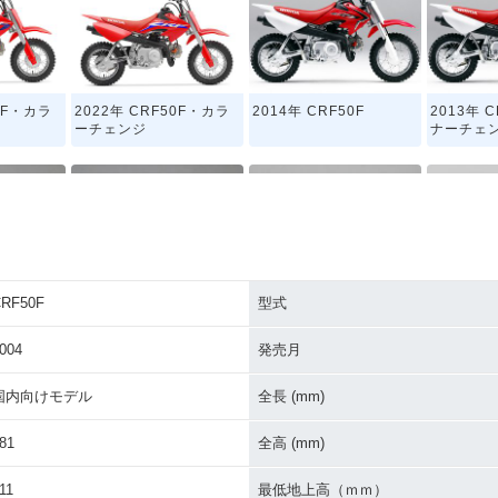
50F・カラ
2022年 CRF50F・カラ
2014年 CRF50F
2013年 
ーチェンジ
ナーチェ
RF50F
型式
50F・マイ
2009年 CRF50F
2008年 CRF50F・マイ
2007年 C
ナーチェンジ
004
発売月
国内向けモデル
全長 (mm)
81
全高 (mm)
11
最低地上高（ｍｍ）