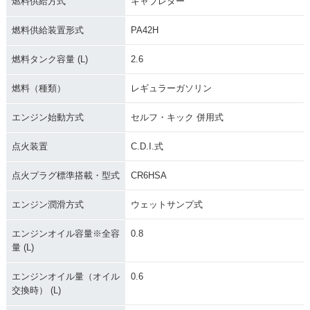
燃料供給方式
キャブレター
燃料供給装置形式
PA42H
燃料タンク容量 (L)
2.6
燃料（種類）
レギュラーガソリン
エンジン始動方式
セルフ・キック 併用式
点火装置
C.D.I.式
点火プラグ標準搭載・型式
CR6HSA
エンジン潤滑方式
ウェットサンプ式
エンジンオイル容量※全容
0.8
量 (L)
エンジンオイル量（オイル
0.6
交換時） (L)