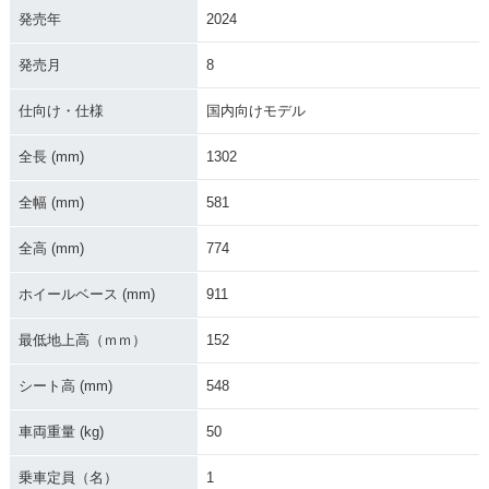
発売年
2024
2011年 CRF50F
2010年 CRF50F・
2009年 CRF50F
マイナーチェンジ
発売月
8
仕向け・仕様
国内向けモデル
全長 (mm)
1302
全幅 (mm)
581
2008年 CRF50F・
2007年 CRF50F
2006年 CRF50F
マイナーチェンジ
全高 (mm)
774
ホイールベース (mm)
911
最低地上高（ｍｍ）
152
シート高 (mm)
548
2005年 CRF50F
2004年 CRF50F・
2002年 CRF50F・
新登場
カラーチェンジ
車両重量 (kg)
50
乗車定員（名）
1