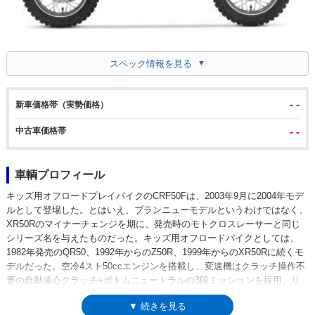
スペック情報を見る
- -
新車価格帯（実勢価格）
中古車価格帯
- -
車輌プロフィール
キッズ用オフロードプレイバイクのCRF50Fは、2003年9月に2004年モデ
ルとして登場した。とはいえ、ブランニューモデルというわけではなく、
XR50Rのマイナーチェンジを期に、発売時のモトクロスレーサーと同じ
シリーズ名を与えたものだった。キッズ用オフロードバイクとしては、
1982年発売のQR50、1992年からのZ50R、1999年からのXR50Rに続くモ
デルだった。空冷4スト50ccエンジンを搭載し、変速機はクラッチ操作不
要の自動遠心クラッチ+ボトムニュートラルの3段ミッションを採用。リ
アサスはカンチレバー式のスイングアーム。※公道走行不可モデル
▼ 続きを見る