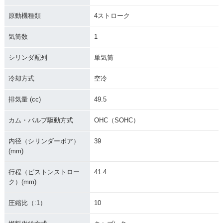
原動機種類
4ストローク
気筒数
1
シリンダ配列
単気筒
冷却方式
空冷
排気量 (cc)
49.5
カム・バルブ駆動方式
OHC（SOHC）
内径（シリンダーボア）
39
(mm)
行程（ピストンストロー
41.4
ク）(mm)
圧縮比（:1）
10