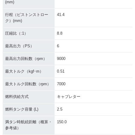
(mm)
行程（ピストンストロー
41.4
ク）(mm)
圧縮比（:1）
8.8
最高出力（PS）
6
最高出力回転数（rpm）
9000
最大トルク（kgf･m）
0.51
最大トルク回転数（rpm）
7000
燃料供給方式
キャブレター
燃料タンク容量 (L)
2.5
満タン時航続距離（概算・
150.0
参考値）