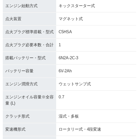
エンジン始動方式
キックスターター式
点火装置
マグネット式
点火プラグ標準搭載・型式
C5HSA
点火プラグ必要本数・合計
1
搭載バッテリー・型式
6N2A-2C-3
バッテリー容量
6V-2Ah
エンジン潤滑方式
ウェットサンプ式
エンジンオイル容量※全容
0.7
量 (L)
クラッチ形式
湿式・多板
変速機形式
ロータリー式・4段変速