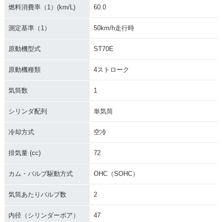
燃料消費率（1）(km/L)
60.0
測定基準（1）
50km/h走行時
原動機型式
ST70E
原動機種類
4ストローク
気筒数
1
シリンダ配列
単気筒
冷却方式
空冷
排気量 (cc)
72
カム・バルブ駆動方式
OHC（SOHC）
気筒あたりバルブ数
2
内径（シリンダーボア）
47