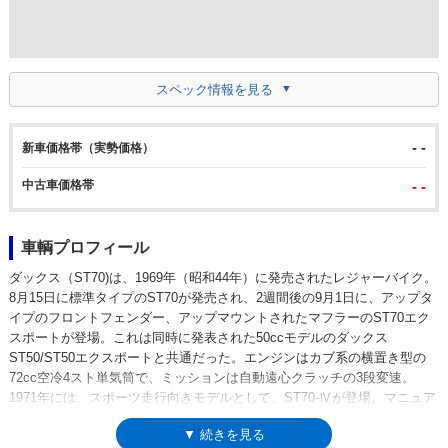
スペック情報を見る
- -
新車価格帯（実勢価格）
中古車価格帯
- -
車輌プロフィール
ダックス（ST70)は、1969年（昭和44年）に発売されたレジャーバイク。
8月15日に標準タイプのST70が発売され、2週間後の9月1日に、アップタ
イプのフロントフェンダー、アップマウントされたマフラーのST70エク
スポートが登場。これは同時に発表された50ccモデルのダックス
ST50/ST50エクスポートと共通だった。エンジンはカブ系の横置き型の
72cc空冷4スト単気筒で、ミッションは自動遠心クラッチの3段変速。
1971年には、スポーツ走行向きモデルとして、ST70-Ⅳが登場。マニュア
ルクラッチのロータリー式4段ミッションを採用し、マフラーはアップマ
▼ 続きを見る
ウントタイプ。翌72年には、「野山での健康的なスポーツ走行も楽しめる