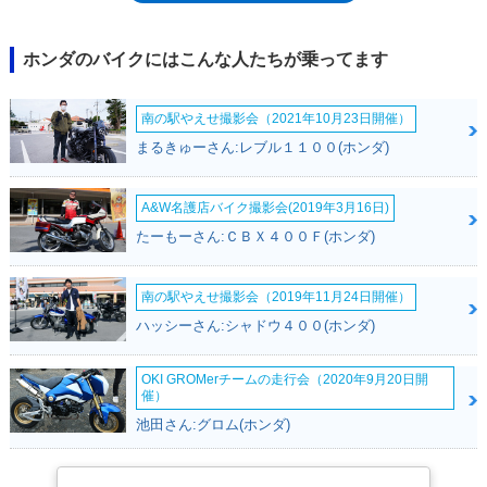
ハードな」スポーツⅡがラインナップに加わり、76年にはフロントフェン
ダーが可動式になったST70-Ⅵ及びST70-Ⅵが加わり、全5タイプ構成にな
った。ダックスST70は、CT70名で輸出された。なお、50ccのダックス
ホンダのバイクにはこんな人たちが乗ってます
は、1995年に復刻生産されたが、70ccモデルにその機会はなかった。
南の駅やえせ撮影会（2021年10月23日開催）
まるきゅーさん:レブル１１００(ホンダ)
A&W名護店バイク撮影会(2019年3月16日)
たーもーさん:ＣＢＸ４００Ｆ(ホンダ)
南の駅やえせ撮影会（2019年11月24日開催）
ハッシーさん:シャドウ４００(ホンダ)
OKI GROMerチームの走行会（2020年9月20日開
催）
池田さん:グロム(ホンダ)