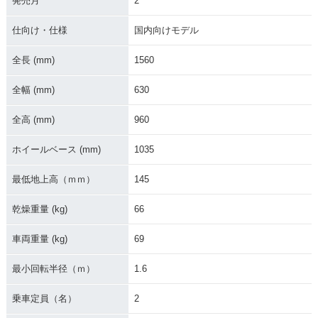
発売月
2
仕向け・仕様
国内向けモデル
全長 (mm)
1560
全幅 (mm)
630
全高 (mm)
960
ホイールベース (mm)
1035
最低地上高（ｍｍ）
145
乾燥重量 (kg)
66
車両重量 (kg)
69
最小回転半径（ｍ）
1.6
乗車定員（名）
2