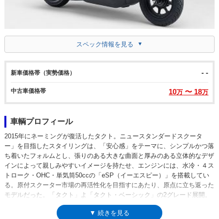
スペック情報を見る
- -
新車価格帯（実勢価格）
中古車価格帯
10
〜 18
万
万
車輌プロフィール
2015年にネーミングが復活したタクト。ニュースタンダードスクータ
ー」を目指したスタイリングは、「安心感」をテーマに、シンプルかつ落
ち着いたフォルムとし、張りのある大きな曲面と厚みのある立体的なデザ
インによって親しみやすいイメージを持たせ、エンジンには、水冷・４ス
トローク・OHC・単気筒50ccの「eSP（イーエスピー）」を搭載してい
る。原付スクーター市場の再活性化を目指すにあたり、原点に立ち返った
モデルだった。「タクト」よ「タクト・ベーシック」の2グレード展開。
前者には、アイドリングストップ機能が搭載され、後者は、低シート仕様
▼ 続きを見る
（アイドリングストップはなし）。2018年モデルで、平成28年排出ガス