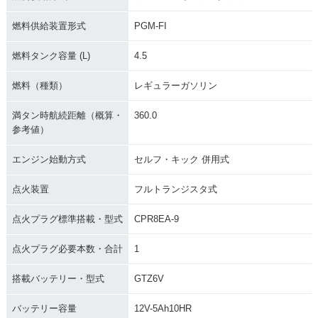
燃料供給装置形式
PGM-FI
燃料タンク容量 (L)
4.5
燃料（種類）
レギュラーガソリン
満タン時航続距離（概算・
360.0
参考値）
エンジン始動方式
セルフ・キック 併用式
点火装置
フルトランジスタ式
点火プラグ標準搭載・型式
CPR8EA-9
点火プラグ必要本数・合計
1
搭載バッテリー・型式
GTZ6V
バッテリー容量
12V-5Ah10HR