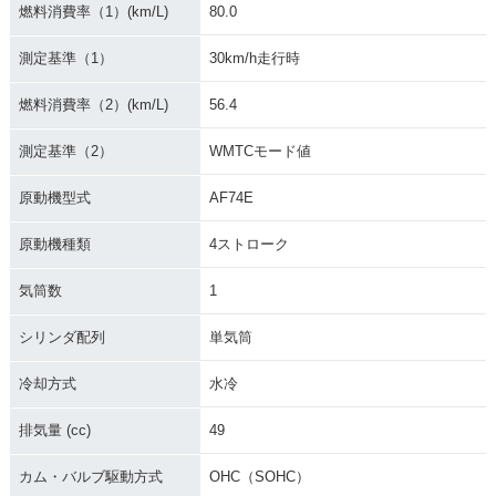
燃料消費率（1）(km/L)
80.0
測定基準（1）
30km/h走行時
燃料消費率（2）(km/L)
56.4
測定基準（2）
WMTCモード値
原動機型式
AF74E
原動機種類
4ストローク
気筒数
1
シリンダ配列
単気筒
冷却方式
水冷
排気量 (cc)
49
カム・バルブ駆動方式
OHC（SOHC）