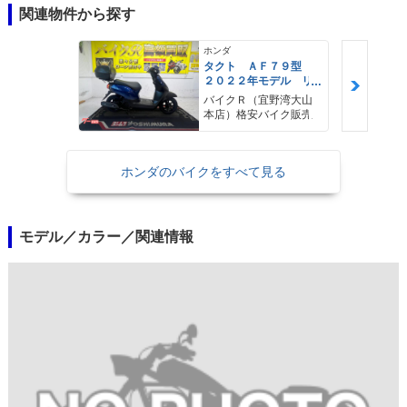
関連物件から探す
ホンダ
タクト ＡＦ７９型
２０２２年モデル リ
アキャリア リアＢＯ
バイクＲ（宜野湾大山
Ｘ センタースタン
本店）格安バイク販売
ド スペアキー
ホンダのバイクをすべて見る
モデル／カラー／関連情報