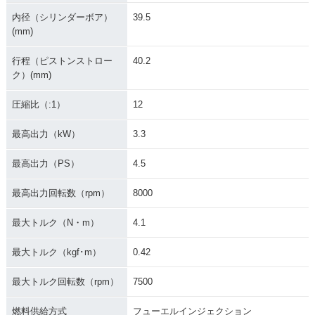
内径（シリンダーボア）
39.5
(mm)
行程（ピストンストロー
40.2
ク）(mm)
圧縮比（:1）
12
最高出力（kW）
3.3
最高出力（PS）
4.5
最高出力回転数（rpm）
8000
最大トルク（N・m）
4.1
最大トルク（kgf･m）
0.42
最大トルク回転数（rpm）
7500
燃料供給方式
フューエルインジェクション