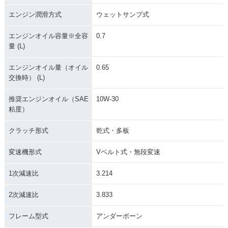
エンジン潤滑方式
ウェットサンプ式
エンジンオイル容量※全容
0.7
量 (L)
エンジンオイル量（オイル
0.65
交換時） (L)
推奨エンジンオイル（SAE
10W-30
粘度）
クラッチ形式
乾式・多板
変速機形式
Vベルト式・無段変速
1次減速比
3.214
2次減速比
3.833
フレーム型式
アンダーボーン