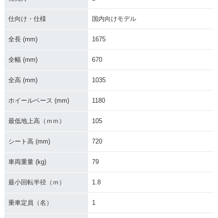
仕向け・仕様
国内向けモデル
全長 (mm)
1675
全幅 (mm)
670
2015年 TACT BASI
2015年 TACT・新登
1980年 TACT DEL
C
場
UXE セル付・新登場
全高 (mm)
1035
ホイールベース (mm)
1180
最低地上高（ｍｍ）
105
シート高 (mm)
720
1980年 TACT DEL
UXE・新登場
車両重量 (kg)
79
最小回転半径（ｍ）
1.8
乗車定員（名）
1