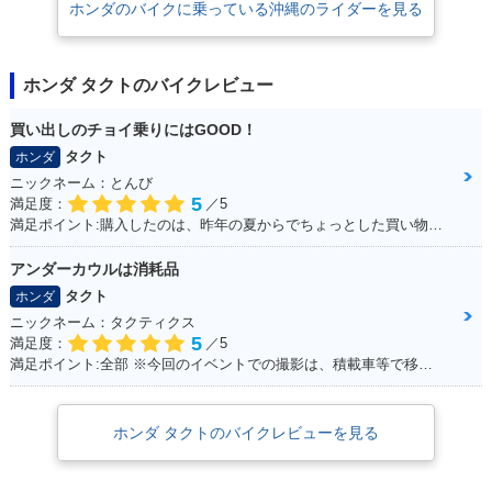
ホンダのバイクに乗っている沖縄のライダーを見る
ホンダ タクトのバイクレビュー
買い出しのチョイ乗りにはGOOD！
タクト
ホンダ
ニックネーム：とんび
5
満足度：
／5
満足ポイント:購入したのは、昨年の夏からでちょっとした買い物で出かけるときにとても重宝しております。 手荷物も予想以上に運べるし、入り組んだ道が多い沖縄では小回りが利くのでお勧めです。
アンダーカウルは消耗品
タクト
ホンダ
ニックネーム：タクティクス
5
満足度：
／5
満足ポイント:全部 ※今回のイベントでの撮影は、積載車等で移動をしており、 公道の走行はしておりません。
ホンダ タクトのバイクレビューを見る