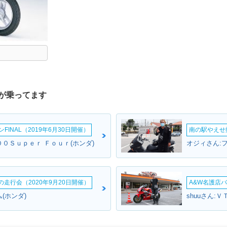
が乗ってます
INAL（2019年6月30日開催）
南の駅やえせ撮
０Ｓｕｐｅｒ Ｆｏｕｒ(ホンダ)
オジィさん:フ
ームの走行会（2020年9月20日開催）
A&W名護店バ
(ホンダ)
shuuさん: