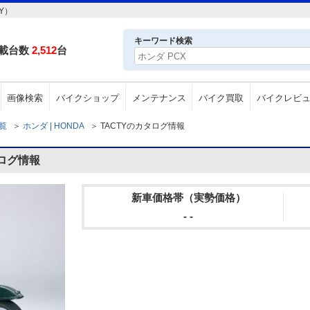
Y）
キーワード検索
載台数
2,512
台
画像検索
バイクショップ
メンテナンス
バイク買取
バイクレビ
一覧
＞
ホンダ | HONDA
＞
TACTYのカタログ情報
タログ情報
新車価格帯（実勢価格）
- -