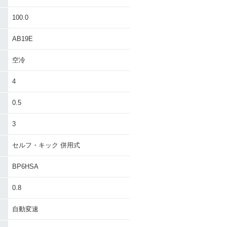
100.0
AB19E
空冷
4
0.5
3
セルフ・キック 併用式
BP6HSA
0.8
自動変速