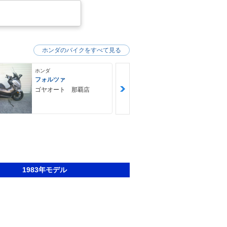
ホンダのバイクをすべて見る
ホンダ
ホンダ
フォルツァ
ＧＢ３５０Ｓ
ゴヤオート 那覇店
ＮＯＡＨ ｍ
ｙｃｌｅ Ｆ
Ｙ ノア・モ
クル・ファク
1983年モデル