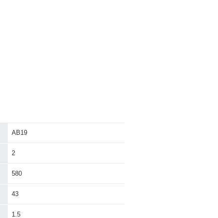
AB19
2
580
43
1.5