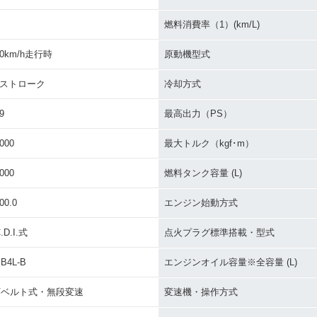
燃料消費率（1）(km/L)
30km/h走行時
原動機型式
2ストローク
冷却方式
9
最高出力（PS）
000
最大トルク（kgf･m）
000
燃料タンク容量 (L)
00.0
エンジン始動方式
.D.I.式
点火プラグ標準搭載・型式
B4L-B
エンジンオイル容量※全容量 (L)
Vベルト式・無段変速
変速機・操作方式