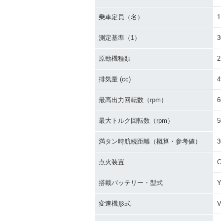
乗車定員（名）
1
測定基準（1）
原動機種類
排気量 (cc)
4
最高出力回転数（rpm）
6
最大トルク回転数（rpm）
5
満タン時航続距離（概算・参考値）
3
点火装置
C
搭載バッテリー・型式
Y
変速機形式