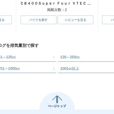
ＣＢ４００Ｓｕｐｅｒ Ｆｏｕｒ ＶＴＥＣ ＳＰＥＣ３
掲載台数：2
見る
バイクを探す
レビューを見る
バ
ログを排気量別で探す
51～125cc
126～250cc
751～1000cc
1001cc以上