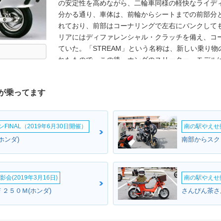
の安定性を高めながら、二輪車同様の軽快なライデ
分かる通り、車体は、前輪からシートまでの前部分
れており、前部はコーナリングで左右にバンクして
リアにはディファレンシャル・クラッチを備え、コ
ていた。「STREAM」という名称は、新しい乗り
れたもので、この後、ホンダのスリーター・モデル
ドフォックスと続いていった。
が乗ってます
INAL（2019年6月30日開催）
南の駅やえせ撮
ホンダ)
会(2019年3月16日)
南の駅やえせ撮
２５０Ｍ(ホンダ)
さんぴん茶さ