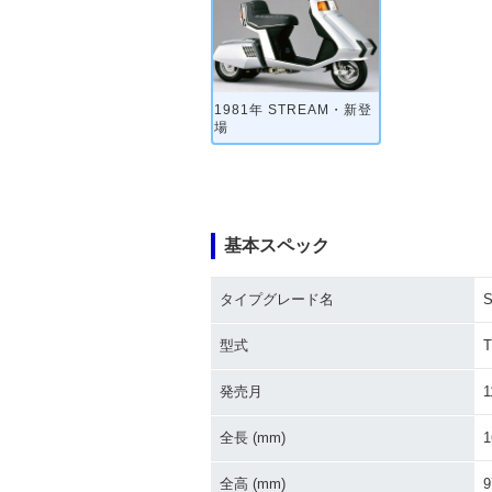
1981年 STREAM・新登
場
基本スペック
タイプグレード名
型式
T
発売月
1
全長 (mm)
1
全高 (mm)
9