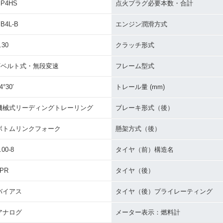
BP4HS
点火プラグ必要本数・合計
B4L-B
エンジン潤滑方式
.30
クラッチ形式
Vベルト式・無段変速
フレーム型式
4°30′
トレール量 (mm)
機械式リーディングトレーリング
ブレーキ形式（後）
ボトムリンクフォーク
懸架方式（後）
.00-8
タイヤ（前）構造名
2PR
タイヤ（後）
バイアス
タイヤ（後）プライレーティング
アナログ
メーター表示：燃料計