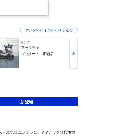
ホンダのバイクをすべて見る
ホンダ
ホンダ
フォルツァ
ＧＢ３５０Ｓ
ゴヤオート 那覇店
ＮＯＡＨ ｍ
ｙｃｌｅ Ｆ
Ｙ ノア・モ
クル・ファク
新登場
冷2スト単気筒エンジンに、Vマチック無段変速