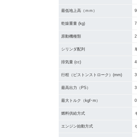
最低地上高（ｍｍ）
9
乾燥重量 (kg)
7
原動機種類
シリンダ配列
排気量 (cc)
4
行程（ピストンストローク）(mm)
3
最高出力（PS）
3
最大トルク（kgf･m）
0
燃料供給方式
エンジン始動方式