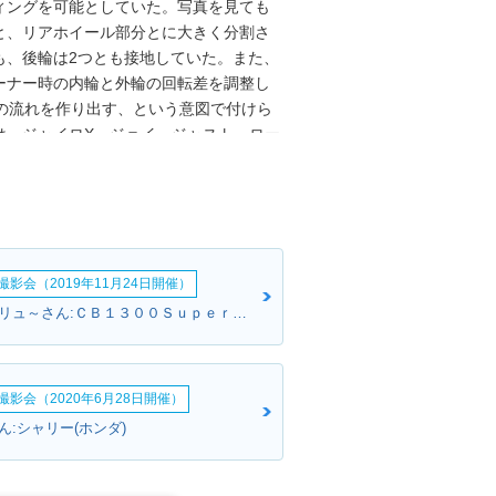
ィングを可能としていた。写真を見ても
と、リアホイール部分とに大きく分割さ
も、後輪は2つとも接地していた。また、
ーナー時の内輪と外輪の回転差を調整し
物の流れを作り出す、という意図で付けら
は、ジャイロX、ジョイ、ジャスト、ロー
影会（2019年11月24日開催）
南部からスクリュ～さん:ＣＢ１３００Ｓｕｐｅｒ Ｆｏｕｒ(ホンダ)
影会（2020年6月28日開催）
ん:シャリー(ホンダ)