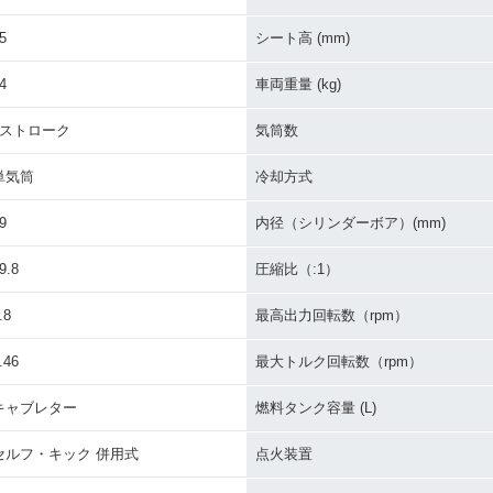
5
シート高 (mm)
4
車両重量 (kg)
2ストローク
気筒数
単気筒
冷却方式
9
内径（シリンダーボア）(mm)
9.8
圧縮比（:1）
.8
最高出力回転数（rpm）
.46
最大トルク回転数（rpm）
キャブレター
燃料タンク容量 (L)
セルフ・キック 併用式
点火装置