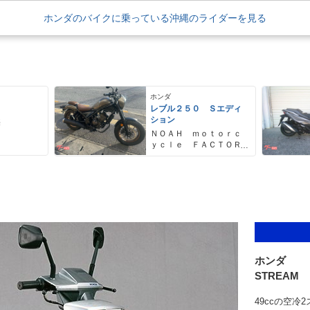
ホンダのバイクに乗っている沖縄のライダーを見る
ホンダ
レブル２５０ Ｓエディ
ション
売
ＮＯＡＨ ｍｏｔｏｒｃ
ｙｃｌｅ ＦＡＣＴＯＲ
Ｙ ノア・モーターサイ
クル・ファクトリー
ホンダ
STREAM
49ccの空