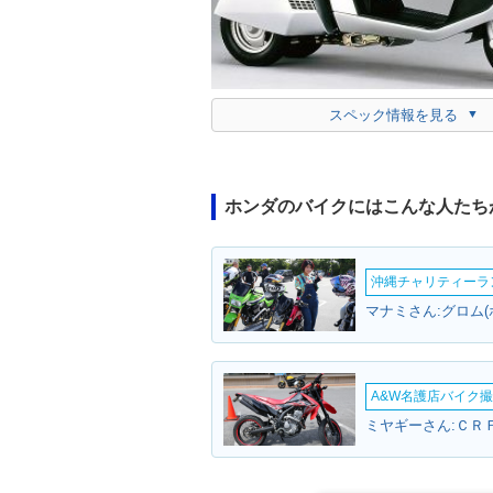
スペック情報を見る
ホンダのバイクにはこんな人たち
沖縄チャリティーランF
マナミさん:グロム(
A&W名護店バイク撮影
ミヤギーさん:ＣＲＦ