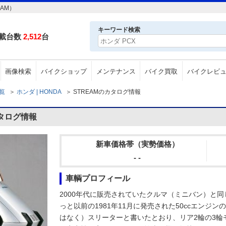
AM）
キーワード検索
載台数
2,512
台
画像検索
バイクショップ
メンテナンス
バイク買取
バイクレビ
一覧
＞
ホンダ | HONDA
＞
STREAMのカタログ情報
カタログ情報
新車価格帯（実勢価格）
- -
車輌プロフィール
2000年代に販売されていたクルマ（ミニバン）と
っと以前の1981年11月に発売された50ccエンジ
はなく）スリーターと書いたとおり、リア2輪の3輪