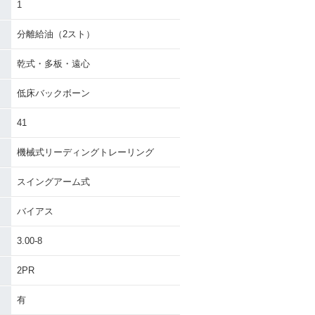
1
分離給油（2スト）
乾式・多板・遠心
低床バックボーン
41
機械式リーディングトレーリング
スイングアーム式
バイアス
3.00-8
2PR
有