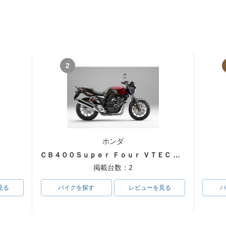
2
ホンダ
ＣＢ４００Ｓｕｐｅｒ Ｆｏｕｒ ＶＴＥＣ ＳＰＥＣ３
掲載台数：2
見る
バイクを探す
レビューを見る
バ