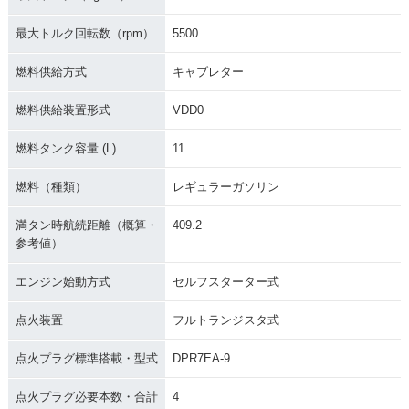
最大トルク回転数（rpm）
5500
燃料供給方式
キャブレター
燃料供給装置形式
VDD0
燃料タンク容量 (L)
11
燃料（種類）
レギュラーガソリン
満タン時航続距離（概算・
409.2
参考値）
エンジン始動方式
セルフスターター式
点火装置
フルトランジスタ式
点火プラグ標準搭載・型式
DPR7EA-9
点火プラグ必要本数・合計
4