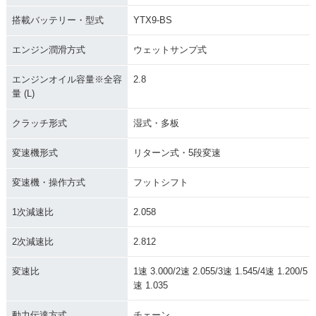
搭載バッテリー・型式
YTX9-BS
エンジン潤滑方式
ウェットサンプ式
エンジンオイル容量※全容
2.8
量 (L)
クラッチ形式
湿式・多板
変速機形式
リターン式・5段変速
変速機・操作方式
フットシフト
1次減速比
2.058
2次減速比
2.812
変速比
1速 3.000/2速 2.055/3速 1.545/4速 1.200/5
速 1.035
動力伝達方式
チェーン