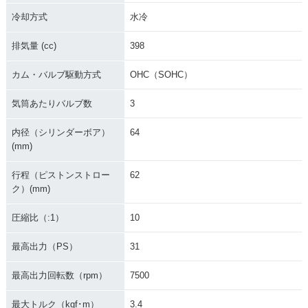
フラットバータイ
0・カラーチェンジ
フラットバータイ
プ・カラーチェンジ
プ・新登場
冷却方式
水冷
排気量 (cc)
398
カム・バルブ駆動方式
OHC（SOHC）
気筒あたりバルブ数
3
1988年 STEED 40
0・新登場
内径（シリンダーボア）
64
(mm)
行程（ピストンストロー
62
ク）(mm)
圧縮比（:1）
10
最高出力（PS）
31
最高出力回転数（rpm）
7500
最大トルク（kgf･m）
3.4