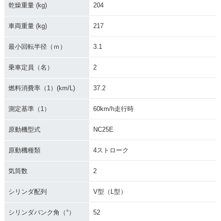
乾燥重量 (kg)
204
1994年 STEED 400
1994年 STEED 40
1993年 STEED 400
車両重量 (kg)
217
フラットバータイ
0・カラーチェンジ
フラットバータイ
プ・カラーチェンジ
プ・マイナーチェン
最小回転半径（ｍ）
3.1
ジ
乗車定員（名）
2
燃料消費率（1）(km/L)
37.2
測定基準（1）
60km/h走行時
1993年 STEED 40
1992年 STEED 400
1992年 STEED 40
原動機型式
NC25E
0・マイナーチェン
フラットバータイ
0・カラーチェンジ
ジ
プ・カラーチェンジ
原動機種類
4ストローク
気筒数
2
シリンダ配列
V型（L型）
シリンダバンク角（°）
52
1990年 STEED 400
1990年 STEED 40
1988年 STEED 400