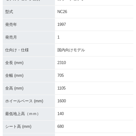
型式
NC26
発売年
1997
発売月
1
1996年 STEED 400
1996年 STEED 400
1996年 STEED 400
VSE・追加
VLX・マイナーチェ
VCL・マイナーチェ
ンジ
ンジ
仕向け・仕様
国内向けモデル
全長 (mm)
2310
全幅 (mm)
705
全高 (mm)
1105
1994年 STEED 400
1995年 STEED 400
1994年 STEED 40
フラットバータイ
VCL・追加
0・カラーチェンジ
ホイールベース (mm)
1600
プ・カラーチェンジ
最低地上高（ｍｍ）
140
シート高 (mm)
680