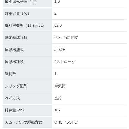
最小回転半径（ｍ）
1.8
乗車定員（名）
2
燃料消費率（1）(km/L)
52.0
測定基準（1）
60km/h走行時
原動機型式
JF52E
原動機種類
4ストローク
気筒数
1
シリンダ配列
単気筒
冷却方式
空冷
排気量 (cc)
107
カム・バルブ駆動方式
OHC（SOHC）