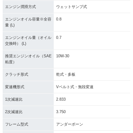
エンジン潤滑方式
ウェットサンプ式
エンジンオイル容量※全容
0.8
量 (L)
エンジンオイル量（オイル
0.7
交換時） (L)
推奨エンジンオイル（SAE
10W-30
粘度）
クラッチ形式
乾式・多板
変速機形式
Vベルト式・無段変速
1次減速比
2.833
2次減速比
3.750
フレーム型式
アンダーボーン