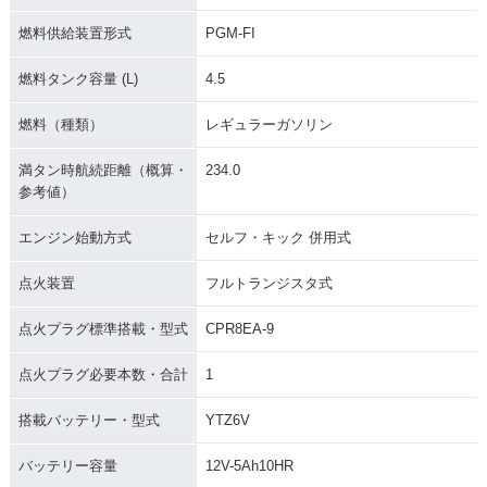
燃料供給装置形式
PGM-FI
燃料タンク容量 (L)
4.5
燃料（種類）
レギュラーガソリン
満タン時航続距離（概算・
234.0
参考値）
エンジン始動方式
セルフ・キック 併用式
点火装置
フルトランジスタ式
点火プラグ標準搭載・型式
CPR8EA-9
点火プラグ必要本数・合計
1
搭載バッテリー・型式
YTZ6V
バッテリー容量
12V-5Ah10HR