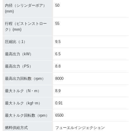
内径（シリンダーボア）
50
(mm)
行程（ピストンストロー
55
ク）(mm)
圧縮比（:1）
9.5
最高出力（kW）
6.5
最高出力（PS）
8.8
最高出力回転数（rpm）
8000
最大トルク（N・m）
8.9
最大トルク（kgf･m）
0.91
最大トルク回転数（rpm）
6500
燃料供給方式
フューエルインジェクション