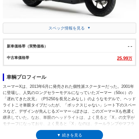
スペック情報を見る
- -
新車価格帯（実勢価格）
中古車価格帯
25.99
万
車輌プロフィール
スーマーXは、2013年6月に発売された個性派スクーターだった。2001年
に登場し、人気のロングセラーモデルになっていたズーマー（50cc）の
「遅れてきた次兄」（PS250を長兄とみなし）のようなモデルで、ヘッド
ライトこそ単眼タイプだったが、「ボックスじゃない」シート下のスペー
スなど、デザインが先んじるズーマーっぽさは、このズーマーXも色濃く
継承していた。なお、単眼のヘッドライトは、よく見ると「X」の文字が
モチーフになっており、よく見ると「X」なのは、テールランプやマフラ
ープロテクター、バックミラーなども同様だった。エンジンは、排気量
▼ 続きを見る
107ccの空冷4スト単気筒で、ブレーキは前後ともディスク式。フロント