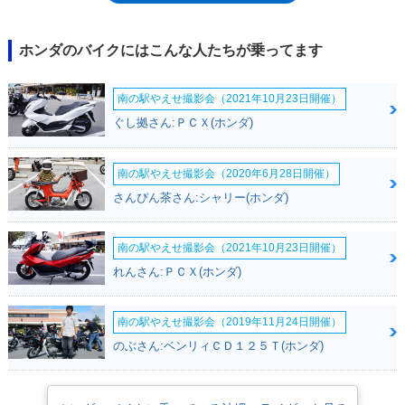
サスが倒立フォークなのは、同時期に登場し、同じタイ生産のグロム
（MSX125）と同じだった。2013年に発売されたのち、これといった変更
をうけることなく販売され、2017年の排出ガス規制強化を前に、ライン
ホンダのバイクにはこんな人たちが乗ってます
ナップから姿を消した。
南の駅やえせ撮影会（2021年10月23日開催）
ぐし拠さん:ＰＣＸ(ホンダ)
南の駅やえせ撮影会（2020年6月28日開催）
さんぴん茶さん:シャリー(ホンダ)
南の駅やえせ撮影会（2021年10月23日開催）
れんさん:ＰＣＸ(ホンダ)
南の駅やえせ撮影会（2019年11月24日開催）
のぶさん:ベンリィＣＤ１２５Ｔ(ホンダ)