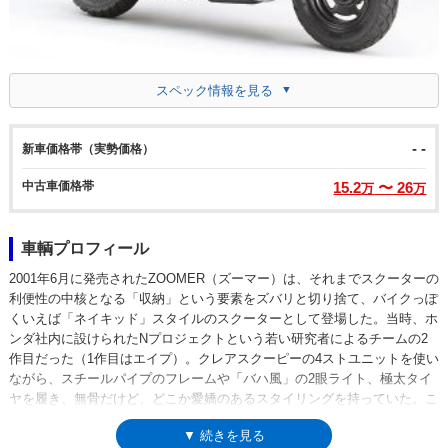
スペック情報を見る
- -
新車価格帯（実勢価格）
中古車価格帯
15.2
〜 26
万
万
車輌プロフィール
2001年6月に発売されたZOOMER（ズーマー）は、それまでスクーターの
利便性の中核となる「収納」という要素をズバリと切り捨て、バイクっぽ
くいえば「ネイキッド」スタイルのスクーターとして登場した。当時、ホ
ンダ社内に設けられたNプロジェクトという若い研究者によるチームの2
作目だった（1作目はエイプ）。クレアスクーピーの4ストユニットを使い
ながら、スチールパイプのフレームや「バハ風」の2眼ライト、極太タイ
ヤを履き、無骨だけど、どこか愛嬌のあるスタイリングを持っていた。こ
こから10年以上にわたって生産されたが、マイナーチェンジは1度きり。
▼ 続きを見る
2007年10月に、排出ガス規制（当時）に対応するため、燃料供給方式を