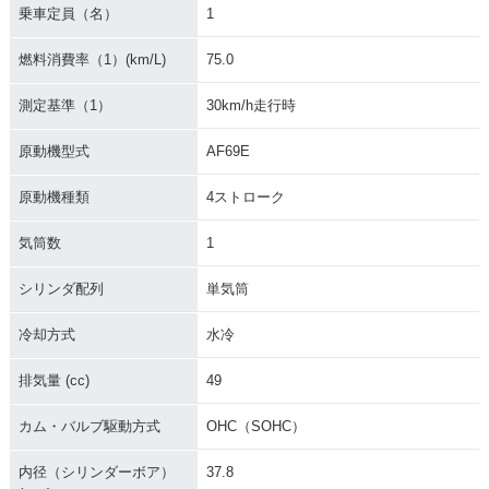
2003年 ZOOMER・
2003年 ZOOMER・
2003年 ZOOMER・
乗車定員（名）
1
マイナーチェンジ
追加
カラーチェンジ
燃料消費率（1）(km/L)
75.0
測定基準（1）
30km/h走行時
原動機型式
AF69E
2002年 ZOOMER S
2001年 ZOOMER・
原動機種類
4ストローク
pecial・特別・限定
新登場
仕様
気筒数
1
シリンダ配列
単気筒
冷却方式
水冷
排気量 (cc)
49
カム・バルブ駆動方式
OHC（SOHC）
内径（シリンダーボア）
37.8