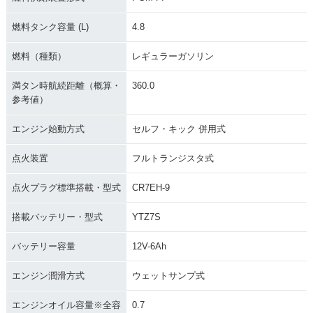
燃料タンク容量 (L)
4.8
燃料（種類）
レギュラーガソリン
満タン時航続距離（概算・
360.0
参考値）
エンジン始動方式
セルフ・キック 併用式
点火装置
フルトランジスタ式
点火プラグ標準搭載・型式
CR7EH-9
搭載バッテリー・型式
YTZ7S
バッテリー容量
12V-6Ah
エンジン潤滑方式
ウェットサンプ式
エンジンオイル容量※全容
0.7