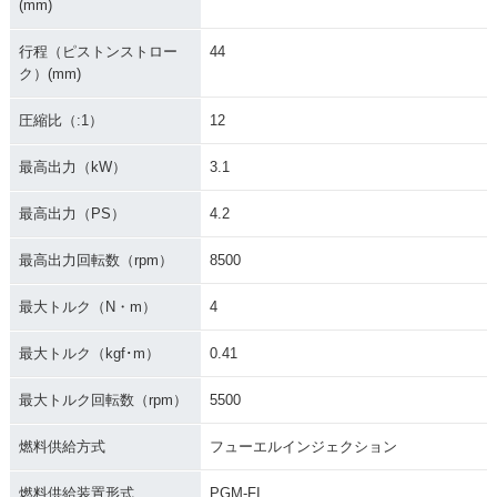
(mm)
行程（ピストンストロー
44
ク）(mm)
圧縮比（:1）
12
最高出力（kW）
3.1
最高出力（PS）
4.2
最高出力回転数（rpm）
8500
最大トルク（N・m）
4
最大トルク（kgf･m）
0.41
最大トルク回転数（rpm）
5500
燃料供給方式
フューエルインジェクション
燃料供給装置形式
PGM-FI