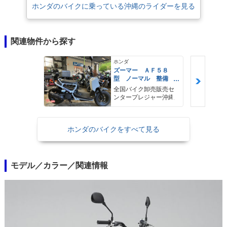
ホンダのバイクに乗っている沖縄のライダーを見る
関連物件から探す
ホンダ
ズーマー ＡＦ５８
型 ノーマル 整備
保証 自賠責保険
全国バイク卸売販売セ
ンタープレジャー沖縄
ホンダのバイクをすべて見る
モデル／カラー／関連情報