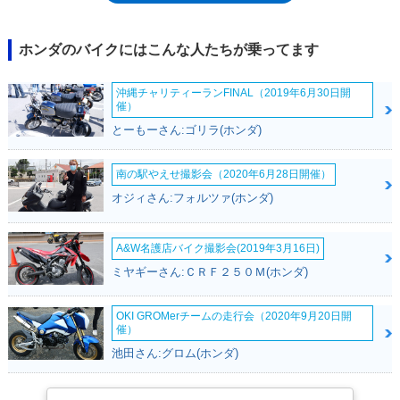
キャブレターからインジェクション（電子制御式）に変更した際のみだっ
た。それだけ当初のスタイリングの完成後が高かったということだ。
2011年の10周年記念モデルを経て、翌年のカラーチェンジを最後に、モ
ホンダのバイクにはこんな人たちが乗ってます
デルヒストリーに幕を下ろした。
沖縄チャリティーランFINAL（2019年6月30日開
催）
とーもーさん:ゴリラ(ホンダ)
南の駅やえせ撮影会（2020年6月28日開催）
オジィさん:フォルツァ(ホンダ)
A&W名護店バイク撮影会(2019年3月16日)
ミヤギーさん:ＣＲＦ２５０Ｍ(ホンダ)
OKI GROMerチームの走行会（2020年9月20日開
催）
池田さん:グロム(ホンダ)