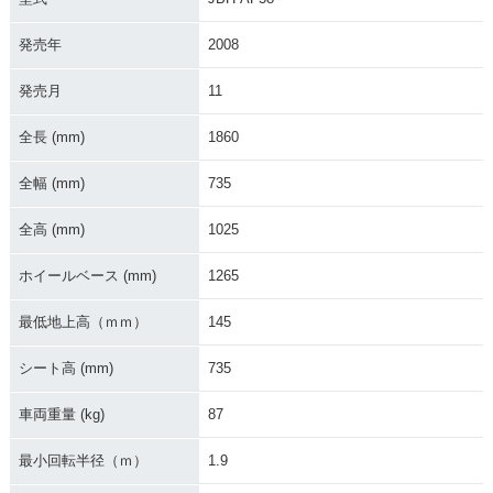
発売年
2008
発売月
11
2007年 ZOOMER D
2007年 ZOOMER・
2006年 ZOOMER S
ELUXE・マイナーチ
マイナーチェンジ
pecial Edition・特
ェンジ
別・限定仕様
全長 (mm)
1860
全幅 (mm)
735
全高 (mm)
1025
ホイールベース (mm)
1265
2006年 ZOOMER D
2005年 ZOOMER・
2004年 ZOOMER S
ELUXE・追加
カラーチェンジ
pecial Color・特
最低地上高（ｍｍ）
145
別・限定仕様
シート高 (mm)
735
車両重量 (kg)
87
最小回転半径（ｍ）
1.9