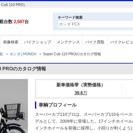
b 110 PRO）
キーワード検索
載台数
2,507
台
画像検索
バイクショップ
メンテナンス
バイク買取
バイクレビ
一覧
＞
ホンダ | HONDA
＞
Super Cub 110 PROのカタログ情報
110 PROのカタログ情報
新車価格帯（実勢価格）
39.6
万
車輌プロフィール
スーパーカブ110プロは、スーパーカブ110をベー
デルとして、2009年に登場した。17インチホイール
インチホイールを前後に採用し、小回りが利くよう