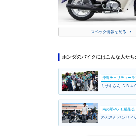
スペック情報を見る
ホンダのバイクにはこんな人たち
沖縄チャリティーランF
ミサキさん:ＣＢ４０
南の駅やえせ撮影会（
のぶさん:ベンリィ