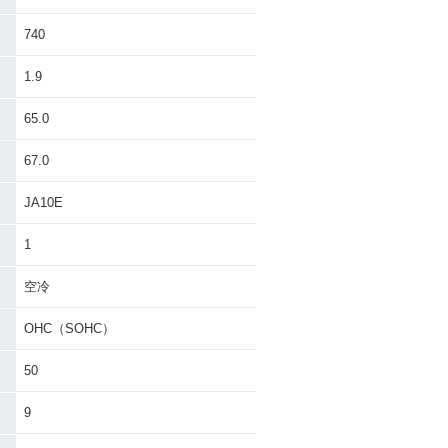
740
1.9
65.0
67.0
JA10E
1
空冷
OHC（SOHC）
50
9