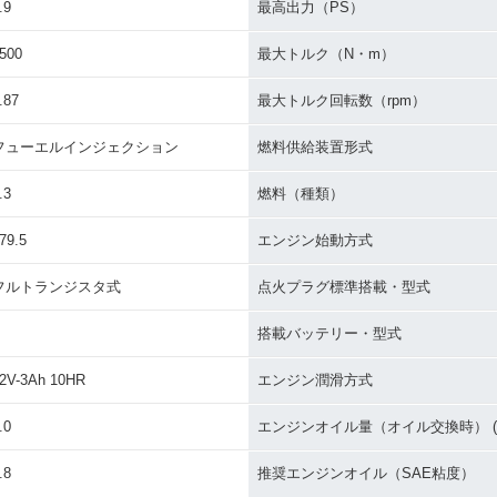
.9
最高出力（PS）
500
最大トルク（N・m）
.87
最大トルク回転数（rpm）
フューエルインジェクション
燃料供給装置形式
.3
燃料（種類）
79.5
エンジン始動方式
フルトランジスタ式
点火プラグ標準搭載・型式
搭載バッテリー・型式
2V-3Ah 10HR
エンジン潤滑方式
.0
エンジンオイル量（オイル交換時） (L
.8
推奨エンジンオイル（SAE粘度）