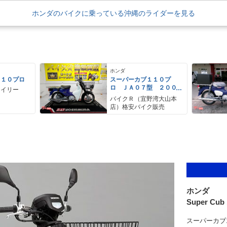
ホンダのバイクに乗っている沖縄のライダーを見る
ホンダ
１１０プロ
スーパーカブ１１０プ
ロ ＪＡ０７型 ２００
ウイリー
９年モデル サイドスタ
バイクＲ（宜野湾大山本
ンド リアキャリア セ
店）格安バイク販売
ンタースタンド 前カゴ
ホンダ
Super Cub
スーパーカブ