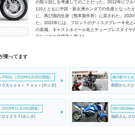
の取り回しを考慮してのことだった。2012年にフ
110とともに中国・新太洲ホンダでの生産となったが
に、再び国内生産（熊本製作所）に戻された。202
た。2022年には、フロントのディスクブレーキ化と
の装備、キャストホイール化とチューブレスタイヤ
示などの仕様変更を受けた。
が乗ってます
INAL（2019年6月30日開催）
南の駅やえせ撮
０Ｓｕｐｅｒ Ｆｏｕｒ(ホンダ)
2019年11月24日開催）
OKI GROM
ＣＤ１２５Ｔ(ホンダ)
池田さん:グロ