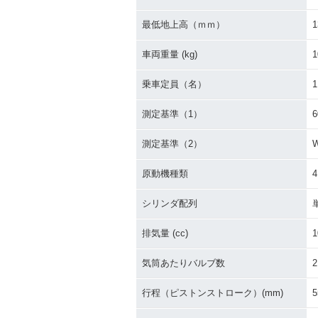
最低地上高（ｍｍ）
1
車両重量 (kg)
1
乗車定員（名）
1
測定基準（1）
測定基準（2）
原動機種類
シリンダ配列
排気量 (cc)
1
気筒あたりバルブ数
2
行程（ピストンストローク）(mm)
5