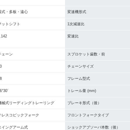
湿式・多板・遠心
変速機形式
フットシフト
1次減速比
.142
変速比
チェーン
スプロケット歯数・前
0
チェーンサイズ
8
フレーム型式
6°30´
トレール量 (mm)
機械式リーディングトレーリング
ブレーキ形式（後）
テレスコピックフォーク
フロントフォークタイプ
スイングアーム式
ショックアブソーバ本数（後）