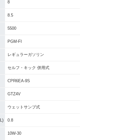
8
8.5
5500
PGM-FI
レギュラーガソリン
セルフ・キック 併用式
CPR6EA-9S
GTZ4V
ウェットサンプ式
)
0.8
10W-30