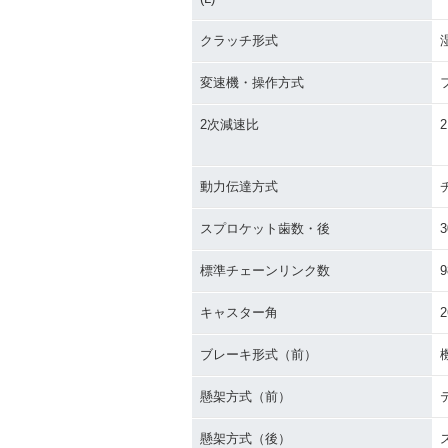
クラッチ形式
変速機・操作方式
2次減速比
2
動力伝達方式
スプロケット歯数・後
3
標準チェーンリンク数
9
キャスター角
2
ブレーキ形式（前）
懸架方式（前）
懸架方式（後）