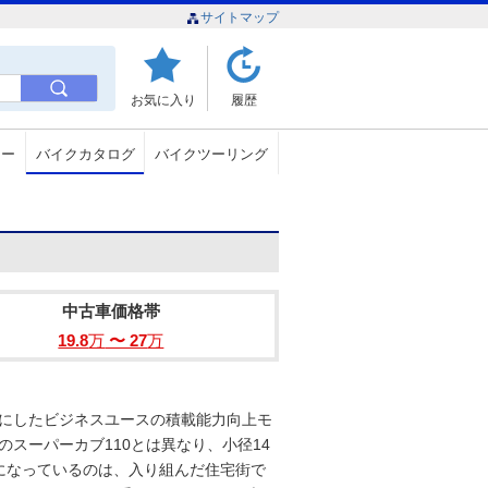
サイトマップ
お気に入り
履歴
ュー
バイクカタログ
バイクツーリング
中古車価格帯
19.8
万
〜 27
万
スにしたビジネスユースの積載能力向上モ
のスーパーカブ110とは異なり、小径14
になっているのは、入り組んだ住宅街で