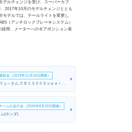
ルモデルチェンジを受け、スーパーカブ
、2017年10月のモデルチェンジととも
0年モデルでは、テールライトを変更し
ABS（アンチロックブレーキシステム）
の採用、メーターへのギアポジション表
影会（2019年11月24日開催）
南部からスクリュ～さん:ＣＢ１３００Ｓｕｐｅｒ Ｆｏｕｒ(ホンダ)
erチームの走行会（2020年9月20日開催）
ム(ホンダ)