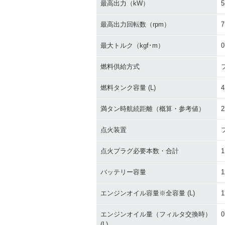
最高出力（kW）
5
最高出力回転数（rpm）
7
最大トルク（kgf･m）
0
燃料供給方式
燃料タンク容量 (L)
4
満タン時航続距離（概算・参考値）
2
点火装置
点火プラグ必要本数・合計
1
バッテリー容量
1
エンジンオイル容量※全容量 (L)
1
エンジンオイル量（フィルタ交換時）
0
(L)