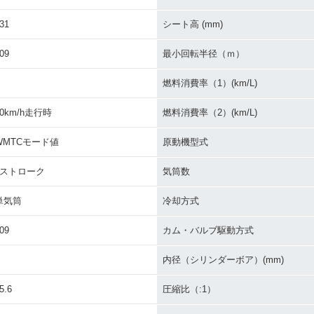
31
シート高 (mm)
09
最小回転半径（ｍ）
燃料消費率（1）(km/L)
60km/h走行時
燃料消費率（2）(km/L)
WMTCモード値
原動機型式
4ストローク
気筒数
単気筒
冷却方式
09
カム・バルブ駆動方式
内径（シリンダーボア）(mm)
5.6
圧縮比（:1）