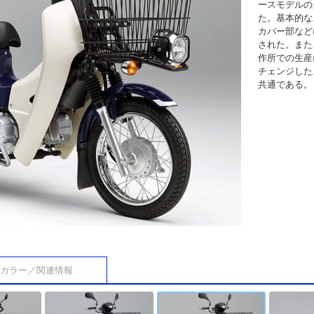
ースモデルの
た。基本的な
カバー部など
された。また
作所での生産
チェンジした
共通である。
カラー／関連情報