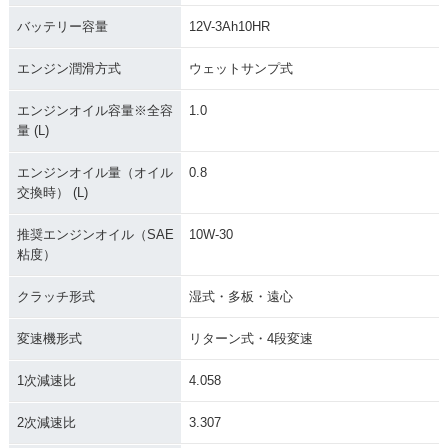
バッテリー容量
12V-3Ah10HR
エンジン潤滑方式
ウェットサンプ式
エンジンオイル容量※全容
1.0
量 (L)
エンジンオイル量（オイル
0.8
交換時） (L)
推奨エンジンオイル（SAE
10W-30
粘度）
クラッチ形式
湿式・多板・遠心
変速機形式
リターン式・4段変速
1次減速比
4.058
2次減速比
3.307