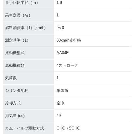
最小回転半径（ｍ）
1.9
乗車定員（名）
1
燃料消費率（1）(km/L)
95.0
測定基準（1）
30km/h走行時
原動機型式
AA04E
原動機種類
4ストローク
気筒数
1
シリンダ配列
単気筒
冷却方式
空冷
排気量 (cc)
49
カム・バルブ駆動方式
OHC（SOHC）