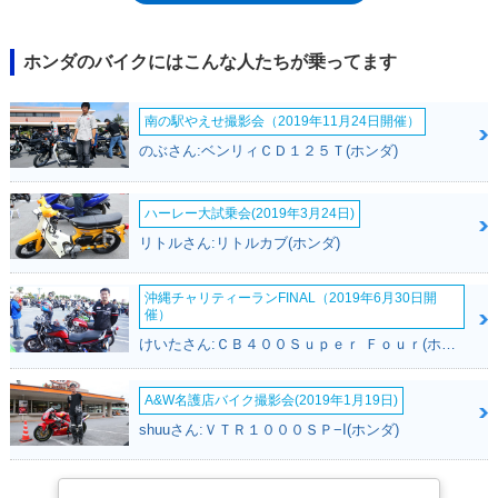
に新大洲本田製。2017年にスーパーカブ50がモデルチェンジしたのを機
に、スーパーカブ50プロも再びモデルチェンジ。LEDヘッドライトを得た
ほか、生産が日本国内（熊本製作所）に変更された。※2025年に生産終
ホンダのバイクにはこんな人たちが乗ってます
了となり、原付1種としての後継モデルは、新基準原付のスーパーカブ
110プロ Lite（ライト）となった。
南の駅やえせ撮影会（2019年11月24日開催）
のぶさん:ベンリィＣＤ１２５Ｔ(ホンダ)
ハーレー大試乗会(2019年3月24日)
リトルさん:リトルカブ(ホンダ)
沖縄チャリティーランFINAL（2019年6月30日開
催）
けいたさん:ＣＢ４００Ｓｕｐｅｒ Ｆｏｕｒ(ホンダ)
A&W名護店バイク撮影会(2019年1月19日)
shuuさん:ＶＴＲ１０００ＳＰ−I(ホンダ)