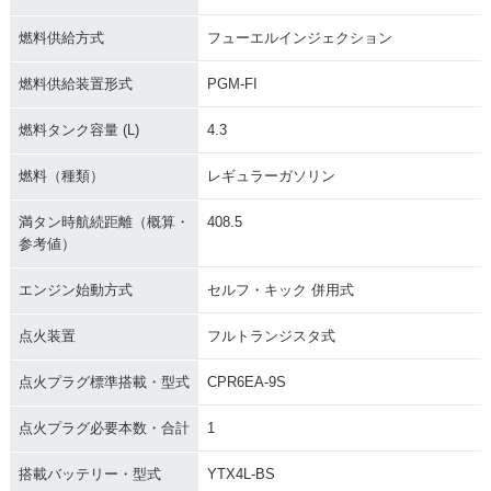
燃料供給方式
フューエルインジェクション
燃料供給装置形式
PGM-FI
燃料タンク容量 (L)
4.3
燃料（種類）
レギュラーガソリン
満タン時航続距離（概算・
408.5
参考値）
エンジン始動方式
セルフ・キック 併用式
点火装置
フルトランジスタ式
点火プラグ標準搭載・型式
CPR6EA-9S
点火プラグ必要本数・合計
1
搭載バッテリー・型式
YTX4L-BS