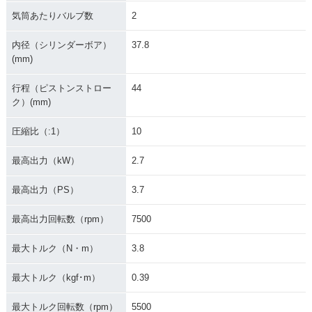
気筒あたりバルブ数
2
内径（シリンダーボア）
37.8
(mm)
行程（ピストンストロー
44
ク）(mm)
圧縮比（:1）
10
最高出力（kW）
2.7
最高出力（PS）
3.7
最高出力回転数（rpm）
7500
最大トルク（N・m）
3.8
最大トルク（kgf･m）
0.39
最大トルク回転数（rpm）
5500