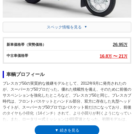
スペック情報を見る
26.95
新車価格帯（実勢価格）
万
中古車価格帯
16.8
〜 21
万
万
車輌プロフィール
プレスカブ50の実質的な後継モデルとして、2012年9月に発売されたの
が、スーパーカブ50プロだった。優れた積載性を備え、そのために前後の
サスペンションを強化したところなど、プレスカブ50と同じ。プレスカブ
時代は、フロントバスケットとハンドル部分、双方に存在した丸型ヘッド
ライトが、スーパーカブ50プロではバスケット前だけになっており、前後
のタイヤも小径化（14インチ）されて、より小回りが利くようになってい
た。また、ロータリー式ミッションは4段変速となった。初期モデルは、
スーパーカブ50がモデルチェンジするとともに、生産を中国の新大洲本田
▼ 続きを見る
摩托有限公司に移したモデルをベースにしたもので、スーパーカブ50同様