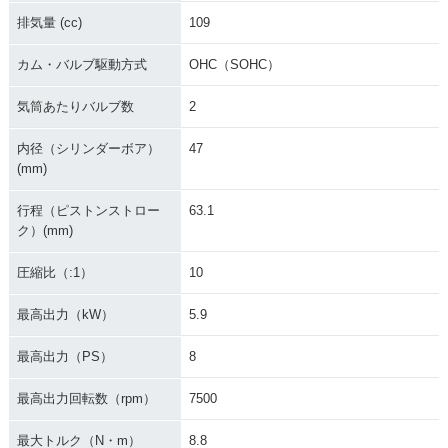
排気量 (cc)
109
カム・バルブ駆動方式
OHC（SOHC）
気筒あたりバルブ数
2
内径（シリンダーボア）
47
(mm)
行程（ピストンストロー
63.1
ク）(mm)
圧縮比（:1）
10
最高出力（kW）
5.9
最高出力（PS）
8
最高出力回転数（rpm）
7500
最大トルク（N・m）
8.8