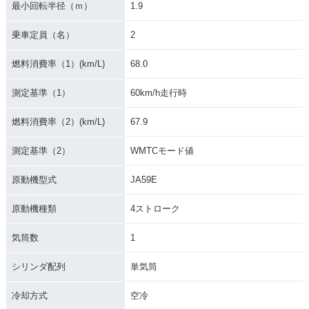
最小回転半径（ｍ）
1.9
2009年 Super Cub
110・新登場
乗車定員（名）
2
燃料消費率（1）(km/L)
68.0
測定基準（1）
60km/h走行時
燃料消費率（2）(km/L)
67.9
測定基準（2）
WMTCモード値
原動機型式
JA59E
原動機種類
4ストローク
気筒数
1
シリンダ配列
単気筒
冷却方式
空冷