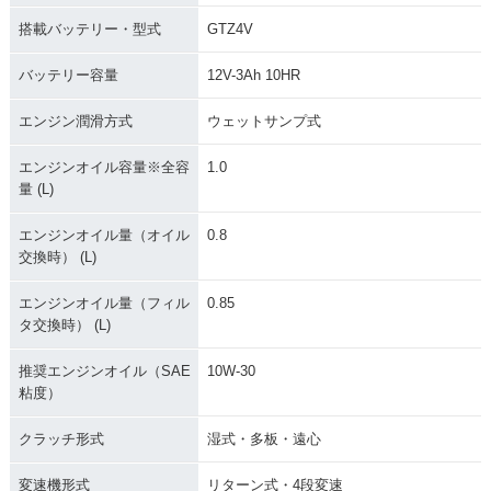
搭載バッテリー・型式
GTZ4V
バッテリー容量
12V-3Ah 10HR
エンジン潤滑方式
ウェットサンプ式
エンジンオイル容量※全容
1.0
量 (L)
エンジンオイル量（オイル
0.8
交換時） (L)
エンジンオイル量（フィル
0.85
タ交換時） (L)
推奨エンジンオイル（SAE
10W-30
粘度）
クラッチ形式
湿式・多板・遠心
変速機形式
リターン式・4段変速