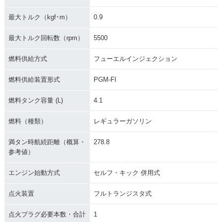
最大トルク（kgf･m）
0.9
最大トルク回転数（rpm）
5500
燃料供給方式
フューエルインジェクション
燃料供給装置形式
PGM-FI
燃料タンク容量 (L)
4.1
燃料（種類）
レギュラーガソリン
満タン時航続距離（概算・
278.8
参考値）
エンジン始動方式
セルフ・キック 併用式
点火装置
フルトランジスタ式
点火プラグ必要本数・合計
1