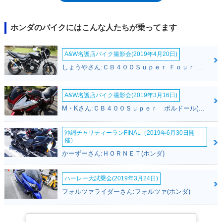
ーパーカブ60周年を記念したアニバーサリーモデルが受注期間限定で販売
された（スーパーカブ110/50ともに）。2020年モデルでは、テールライ
トを変更した。2020年9月、タイ市場で新しいスーパーカブ110が登場。
ホンダのバイクにはこんな人たちが乗ってます
排気量こそほぼ同じながら、ロングストローク化されたエンジンを搭載。
メーターは一部液晶を採用し、シフトポジションも表示するようになっ
A&W名護店バイク撮影会(2019年4月20日)
た。日本でも、2022年4月にマイナーチェンジを受け、前輪ディスクブレ
ーキ（ABS搭載）を採用。ホイールはキャストタイプとなり、タイヤはチ
しょうやさん:ＣＢ４００Ｓｕｐｅｒ Ｆｏｕｒ ＶＴＥＣ ＳＰＥＣ３(ホンダ)
ューブレス化された。
A&W名護店バイク撮影会(2019年3月16日)
M・Kさん:ＣＢ４００Ｓｕｐｅｒ ボルドール(ホンダ)
沖縄チャリティーランFINAL（2019年6月30日開
催）
かーずーさん:ＨＯＲＮＥＴ(ホンダ)
ハーレー大試乗会(2019年3月24日)
フォルツァライダーさん:フォルツァ(ホンダ)