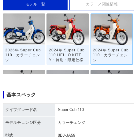
モデル一覧
カラー／関連情報
2026年 Super Cub
2024年 Super Cub
2024年 Super Cub
110・カラーチェン
110 HELLO KITT
110・カラーチェン
ジ
Y・特別・限定仕様
ジ
基本スペック
2022年 Super Cub
2020年 Super Cub
2020年 Super Cub
タイプグレード名
Super Cub 110
110・マイナーチェ
110「天気の子」ve
110・マイナーチェ
ンジ
r.・特別・限定仕様
ンジ
モデルチェンジ区分
カラーチェンジ
型式
8BJ-JA59