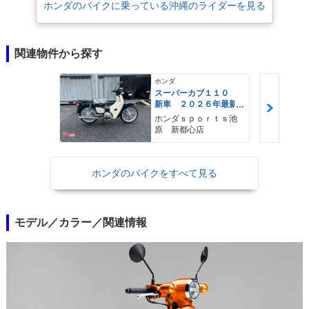
ホンダのバイクに乗っている沖縄のライダーを見る
関連物件から探す
ホンダ
スーパーカブ１１０
新車 ２０２６年最新
モデル タスマニアグ
ホンダｓｐｏｒｔｓ池
リーンメタリック Ａ
原 新都心店
ＢＳ標準装備 前後キ
ャストホイール コン
ビニフック
ホンダのバイクをすべて見る
モデル／カラー／関連情報