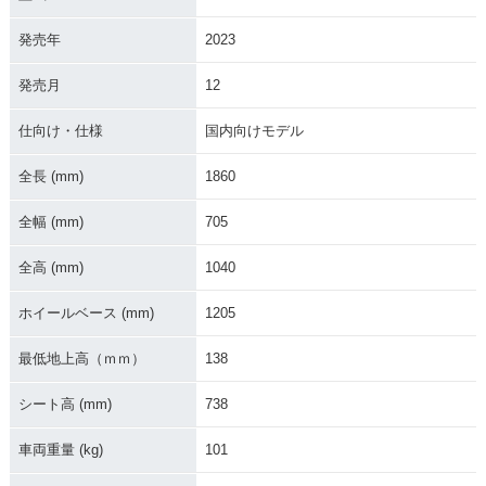
発売年
2023
発売月
12
2019年 Super Cub
2019年 Super Cub
2018年 Super Cub
110 Street・特別・
110 60周年アニバー
110・フルモデルチ
限定仕様
サリー・特別・限定
ェンジ
仕向け・仕様
国内向けモデル
仕様
全長 (mm)
1860
全幅 (mm)
705
全高 (mm)
1040
2012年 Super Cub
2010年 Super Cub
2010年 Super Cub
ホイールベース (mm)
1205
110・フルモデルチ
110・カラーチェン
110・カラーチェン
ェンジ
ジ
ジ
最低地上高（ｍｍ）
138
シート高 (mm)
738
車両重量 (kg)
101