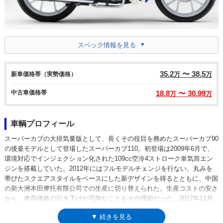
スペック情報を見る
35.2
〜 38.5
新車価格帯（実勢価格）
万
万
中古車価格帯
18.8
〜 30.99
万
万
車輌プロフィール
スーパーカブの大排気量版として、長くその役目を務めたスーパーカブ90
の後釜モデルとして登場したスーパーカブ110。初登場は2009年6月で、
環境対応でインジェクション化された109cc空冷4ストローク単気筒エン
ジンを搭載していた。2012年にはフルモデルチェンジを行ない、丸みを
帯びたスクエアスタイルをベースにした新デザインを得るとともに、中国
の新大洲本田摩托有限公司での生産に切り替えられた。生産コストの安さ
から、車両価格の引き下げが可能なこともその理由だった。2017年11月
のモデルチェンジでは、丸目ヘッドライトの復活とともに、そのLED化も
▼ 続きを見る
行われ、再び国内生産（熊本製作所）に戻された。2018年11月には、ス