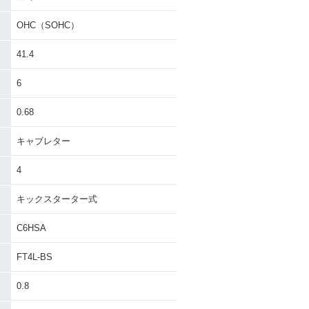
ナーチェンジ
0・マイナーチェンジ
OHC（SOHC）
41.4
6
0.68
キャブレター
4
キックスターター式
C6HSA
FT4L-BS
0.8