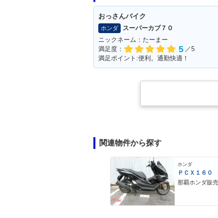
おっさんバイク
スーパーカブ７０
ホンダ
ニックネーム：たーまー
5
満足度：
／5
満足ポイント:便利。通勤快適！
関連物件から探す
ホンダ
ＰＣＸ１６０
那覇ホンダ販