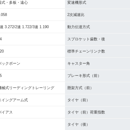
湿式・多板・遠心
変速機形式
.058
2次減速比
速 3.272/2速 1.722/3速 1.190
動力伝達方式
4
スプロケット歯数・後
20
標準チェーンリンク数
バックボーン
キャスター角
5
ブレーキ形式（前）
機械式リーディングトレーリング
懸架方式（前）
スイングアーム式
タイヤ（前）
バイアス
タイヤ（前）荷重指数
タイヤ（後）