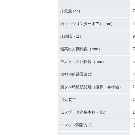
Deluxe セル付・マイナ
Deluxe・マ
ーチェンジ
ジ
排気量 (cc)
7
内径（シリンダーボア）(mm)
4
圧縮比（:1）
9
最高出力回転数（rpm）
7
1968年 Super Cub C7
0・新登場
最大トルク回転数（rpm）
5
燃料供給装置形式
P
満タン時航続距離（概算・参考値）
2
点火装置
C
点火プラグ必要本数・合計
1
エンジン潤滑方式