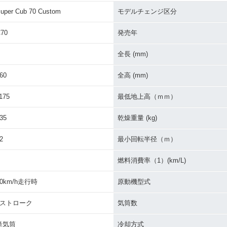
uper Cub 70 Custom
モデルチェンジ区分
Cub 70
1991年 Super Cub 70
1991年 Super Cub 70
1986年 Su
イナーチェ
Deluxe・マイナーチェン
Custom・マイナーチェ
Delux
70
発売年
ジ
ンジ
ジ
全長 (mm)
60
全高 (mm)
175
最低地上高（ｍｍ）
35
乾燥重量 (kg)
Cub 70
1978年 Super Cub C70
1978年 Super Cub C70
1978年 S
イナーチェン
Standard・マイナーチェ
Deluxe セル付・マイナ
Delux
2
最小回転半径（ｍ）
ンジ
ーチェンジ
ジ
燃料消費率（1）(km/L)
60km/h走行時
原動機型式
4ストローク
気筒数
Cub C70
1971年 Super Cub C70
1971年 Super Cub C70
1969年 S
単気筒
冷却方式