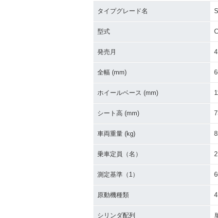
タイプグレード名
S
1993年 Super Cub 70
1993年 Super 
Deluxe・マイナーチェン
Custom・マ
型式
C
ジ
ンジ
発売月
4
全幅 (mm)
6
ホイールベース (mm)
1
シート高 (mm)
7
1982年 Super Cub 70
1981年 Super 
SDX・マイナーチェンジ
Deluxe・マ
車両重量 (kg)
8
ジ
乗車定員（名）
2
測定基準（1）
原動機種類
1976年 Super Cub C70
1976年 Super 
シリンダ配列