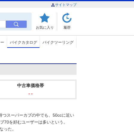
サイトマップ
お気に入り
履歴
ュー
バイクカタログ
バイクツーリング
中古車価格帯
- -
持つスーパーカブの中でも、50ccに近い
ブ70を好むユーザーは多いという。
となった。