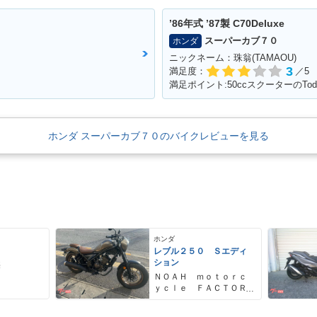
’86年式 ’87製 C70Deluxe
スーパーカブ７０
ホンダ
ニックネーム：珠翁(TAMAOU)
3
満足度：
／5
ホンダ スーパーカブ７０のバイクレビューを見る
ホンダ
レブル２５０ Ｓエディ
ション
売
ＮＯＡＨ ｍｏｔｏｒｃ
ｙｃｌｅ ＦＡＣＴＯＲ
Ｙ ノア・モーターサイ
クル・ファクトリー