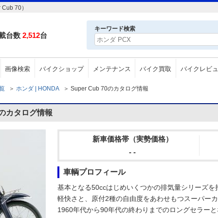
ub 70）
キーワード検索
載台数
2,512
台
画像検索
バイクショップ
メンテナンス
バイク買取
バイクレビ
一覧
＞
ホンダ | HONDA
＞
Super Cub 70のカタログ情報
70のカタログ情報
新車価格帯（実勢価格）
- -
車輌プロフィール
基本となる50ccはじめいくつかの排気量シリーズを
軽快さと、原付2種の自由度をあわせもつスーパーカ
1960年代から90年代の終わりまでのロングセラー