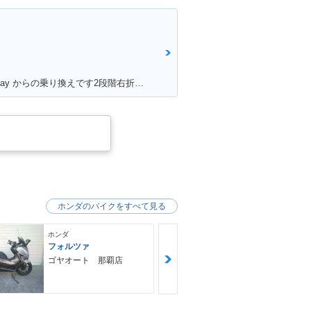
満足ポイント:50ccスクーターのToday からの乗り換えです2段階右折や、30km/h規制から逃れるためにこれにしました。 Today にはセルモーターがありましたが、C70のエンジンスタートはキックのみ。 坂道にはどうしても非力感があり、登らないイメージ。 また、キャンプツーリングなど荷物満載で出掛けた時も中々走りません。 スプロケを前15、後38に換装してます。非力なのでややトルクに振って見ました。タイヤはノーマルです。これで75km/h出るか出ないかって所です。 普段使いの足がわりには良く働いてくれます。 キャンプや株主総会に出掛けるのでもっと磨いて、可愛がり、長く乗るつもりです。
ホンダのバイクをすべて見る
ホンダ
ホンダ
フォルツァ
ＧＢ３５０Ｓ
ゴヤオート 那覇店
ＮＯＡＨ ｍ
ｙｃｌｅ Ｆ
Ｙ ノア・モ
クル・ファク