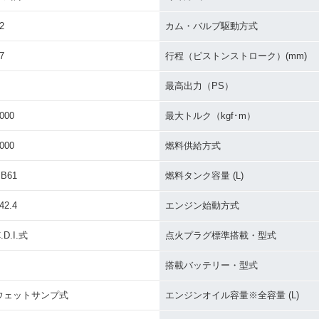
イナーチェン
Deluxe セル付・マイナ
Deluxe・マイナーチェン
M・マイ
ーチェンジ
ジ
2
カム・バルブ駆動方式
7
行程（ピストンストローク）(mm)
最高出力（PS）
000
最大トルク（kgf･m）
000
燃料供給方式
B61
燃料タンク容量 (L)
42.4
エンジン始動方式
.D.I.式
点火プラグ標準搭載・型式
搭載バッテリー・型式
ウェットサンプ式
エンジンオイル容量※全容量 (L)