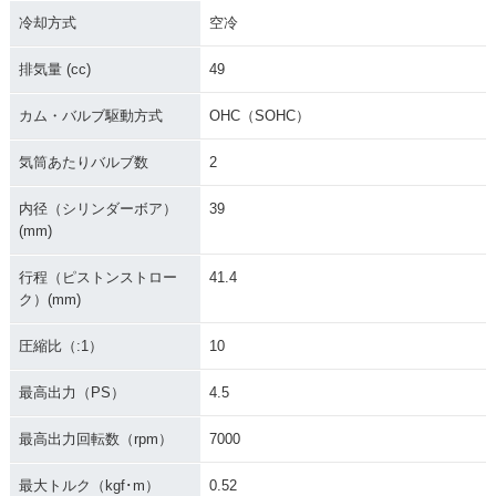
冷却方式
空冷
1999年 Little Cub
1998年 Little Cub
1998年 Little Cub
排気量 (cc)
49
キックタイプ・マイ
セルフスターター併
キックタイプ・マイ
ナーチェンジ
用・追加
ナーチェンジ
カム・バルブ駆動方式
OHC（SOHC）
気筒あたりバルブ数
2
内径（シリンダーボア）
39
(mm)
1997年 Little Cub
1998年 Little Cub 5
1997年 Little Cub
行程（ピストンストロー
41.4
キックタイプ・特
0thアニバーサリー
キックタイプ・新登
ク）(mm)
別・限定仕様
スペシャル・特別・
場
限定仕様
圧縮比（:1）
10
最高出力（PS）
4.5
最高出力回転数（rpm）
7000
最大トルク（kgf･m）
0.52
Little Cubra