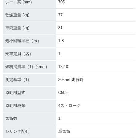
シート高 (mm)
705
乾燥重量 (kg)
77
車両重量 (kg)
81
2001年 Little Cub
2000年 Little Cub
2000年 Little Cub
最小回転半径（ｍ）
1.8
キックタイプ・カラ
セルフスターター併
キックタイプ・特
ーチェンジ
用・特別・限定仕様
別・限定仕様
乗車定員（名）
1
燃料消費率（1）(km/L)
132.0
測定基準（1）
30km/h走行時
原動機型式
C50E
2000年 Little Cub
2000年 Little Cub
1999年 Little Cub
新春スペシャル セル
新春スペシャル キッ
セルフスターター併
フスターター併用・
クタイプ・特別・限
用・マイナーチェン
原動機種類
4ストローク
特別・限定仕様
定仕様
ジ
気筒数
1
シリンダ配列
単気筒