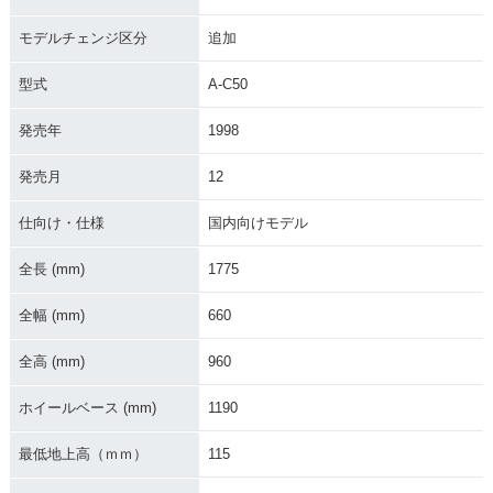
用・マイナーチェン
ナーチェンジ
ーター併用・特別・
ジ
限定仕様
モデルチェンジ区分
追加
型式
A-C50
発売年
1998
発売月
12
2005年 Little Cub
2004年 Little Cub
2004年 Little Cub
Special キックタイ
セルフスターター併
キックタイプ・カラ
仕向け・仕様
国内向けモデル
プ・特別・限定仕様
用・カラーチェンジ
ーチェンジ
全長 (mm)
1775
全幅 (mm)
660
全高 (mm)
960
2002年 Little Cub
2002年 Little Cub
2001年 Little Cub
ホイールベース (mm)
1190
スペシャル セルフス
スペシャル キックタ
セルフスターター併
ターター併用・特
イプ・特別・限定仕
用・カラーチェンジ
最低地上高（ｍｍ）
115
別・限定仕様
様