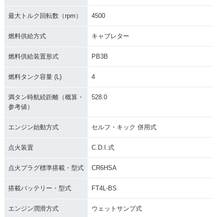
最大トルク回転数（rpm）
4500
燃料供給方式
キャブレター
燃料供給装置形式
PB3B
燃料タンク容量 (L)
4
満タン時航続距離（概算・
528.0
参考値）
エンジン始動方式
セルフ・キック 併用式
点火装置
C.D.I.式
点火プラグ標準搭載・型式
CR6HSA
搭載バッテリー・型式
FT4L-BS
エンジン潤滑方式
ウェットサンプ式