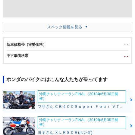
スペック情報を見る
- -
新車価格帯（実勢価格）
中古車価格帯
- -
ホンダのバイクにはこんな人たちが乗ってます
沖縄チャリティーランFINAL（2019年6月30日開
催）
マサさん:ＣＢ４００Ｓｕｐｅｒ Ｆｏｕｒ ＶＴＥＣ ＳＰＥＣ２(ホンダ)
沖縄チャリティーランFINAL（2019年6月30日開
催）
ヨギさん:ＸＬＲ８０Ｒ(ホンダ)