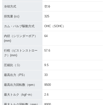
冷却方式
空冷
排気量 (cc)
325
カム・バルブ駆動方式
OHC（SOHC）
内径（シリンダーボア）
64
(mm)
行程（ピストンストロー
57.6
ク）(mm)
圧縮比（:1）
9.5
最高出力（PS）
33
最高出力回転数（rpm）
9500
最大トルク（kgf･m）
2.6
最大トルク回転数（rpm）
8000