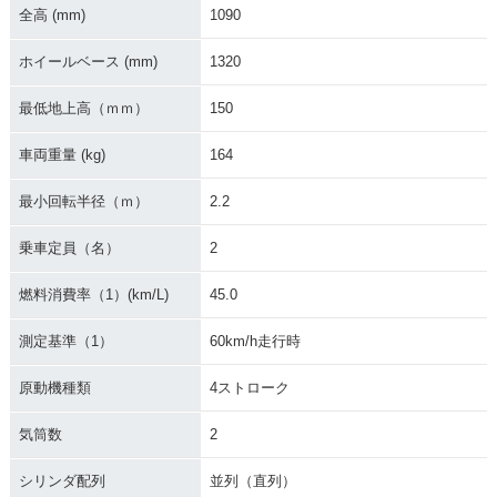
全高 (mm)
1090
ホイールベース (mm)
1320
最低地上高（ｍｍ）
150
車両重量 (kg)
164
最小回転半径（ｍ）
2.2
乗車定員（名）
2
燃料消費率（1）(km/L)
45.0
測定基準（1）
60km/h走行時
原動機種類
4ストローク
気筒数
2
シリンダ配列
並列（直列）