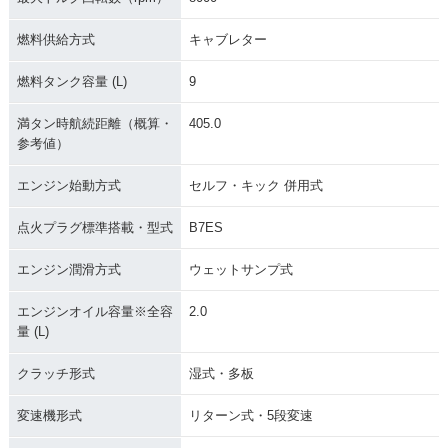
燃料供給方式
キャブレター
燃料タンク容量 (L)
9
満タン時航続距離（概算・
405.0
参考値）
エンジン始動方式
セルフ・キック 併用式
点火プラグ標準搭載・型式
B7ES
エンジン潤滑方式
ウェットサンプ式
エンジンオイル容量※全容
2.0
量 (L)
クラッチ形式
湿式・多板
変速機形式
リターン式・5段変速