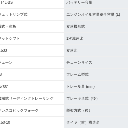
T4L-BS
バッテリー容量
ウェットサンプ式
エンジンオイル容量※全容量 (L)
湿式・多板
変速機形式
フットシフト
1次減速比
.533
変速比
チェーン
チェーンサイズ
8
フレーム型式
5°00'
トレール量 (mm)
機械式リーディングトレーリング
ブレーキ形式（後）
テレスコピックフォーク
懸架方式（後）
.50-10
タイヤ（前）構造名