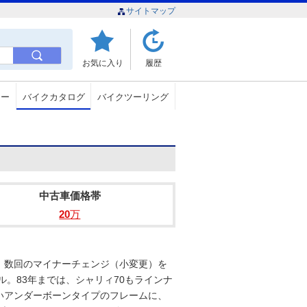
サイトマップ
お気に入り
履歴
ュー
バイクカタログ
バイクツーリング
中古車価格帯
20
万
れ、数回のマイナーチェンジ（小変更）を
ル。83年までは、シャリィ70もラインナ
いアンダーボーンタイプのフレームに、