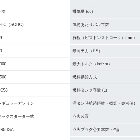
空冷
排気量 (cc)
OHC（SOHC）
気筒あたりバルブ数
9
行程（ピストンストローク）(mm)
0
最高出力（PS）
000
最大トルク（kgf･m）
500
燃料供給方式
C58
燃料タンク容量 (L)
レギュラーガソリン
満タン時航続距離（概算・参考値）
キックスターター式
点火装置
CR5HSA
点火プラグ必要本数・合計