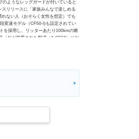
ブのようなレッグガードが付いていると
レスリリースに「家族みんなで楽しめる
慣れない人（おそらく女性を想定）でも
変速モデル（CF50-I)も設定されてい
トを採用し、リッターあたり100kmの燃
（A)が前置された型式（A-CF50）にな
が取れ、単に「シャリィ」となった、かと
なるなどの揺らぎはあったが、この項で