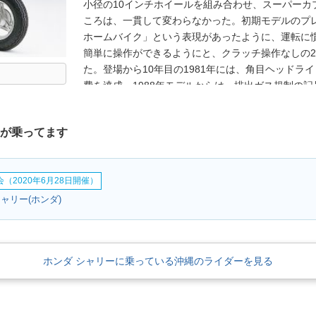
小径の10インチホイールを組み合わせ、スーパーカ
ころは、一貫して変わらなかった。初期モデルのプ
ホームバイク」という表現があったように、運転に
簡単に操作ができるようにと、クラッチ操作なしの2段
た。登場から10年目の1981年には、角目ヘッドライ
費を達成。1988年モデルからは、排出ガス規制の記号
った。また、1992年からは、モデル名から「50」
思えば、95年には「シャリー」と表記されるように
ちが乗ってます
は「シャリィ50」で統一した。
（2020年6月28日開催）
ャリー(ホンダ)
ホンダ シャリーに乗っている沖縄のライダーを見る