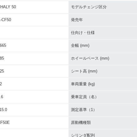
HALY 50
モデルチェンジ区分
Y 50・追
1981年 CHALY 50 AT・
1981年 CHALY 50 AT・
1981年 
追加
追加
イナーチ
-CF50
発売年
仕向け・仕様
665
全幅 (mm)
85
ホイールベース (mm)
Y HONDA
1976年 CHALY HONDA
1972年 CHALY HONDA
1972年 C
25
シート高 (mm)
CF50-Ⅱ・マイナーチェ
CF50-Ⅱ・新登場
CF50-
ンジ
2
車両重量 (kg)
.6
乗車定員（名）
15.0
測定基準（1）
F50E
原動機種類
シリンダ配列