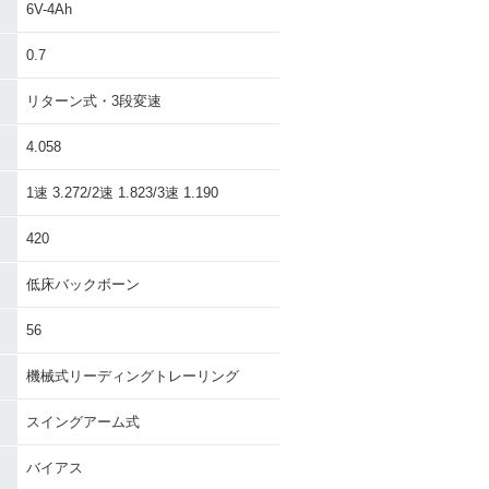
6V-4Ah
0.7
リターン式・3段変速
4.058
1速 3.272/2速 1.823/3速 1.190
420
低床バックボーン
56
機械式リーディングトレーリング
スイングアーム式
バイアス