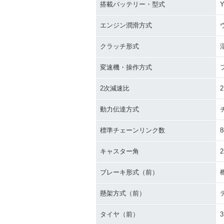
搭載バッテリー・型式
Y
エンジン潤滑方式
クラッチ形式
変速機・操作方式
2次減速比
2
動力伝達方式
標準チェーンリンク数
8
キャスター角
2
ブレーキ形式（前）
懸架方式（前）
タイヤ（前）
3