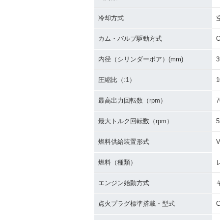
冷却方式
カム・バルブ駆動方式
内径（シリンダーボア）(mm)
3
圧縮比（:1）
1
最高出力回転数（rpm）
7
最大トルク回転数（rpm）
5
燃料供給装置形式
V
燃料（種類）
エンジン始動方式
点火プラグ標準搭載・型式