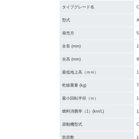
タイプグレード名
C
1983年 CHALY 50・マ
1981年 CHAL
イナーチェンジ
加
型式
A
発売月
5
全長 (mm)
1
全高 (mm)
9
1976年 CHAL
1979年 CHALY HONDA
最低地上高（ｍｍ）
1
CF50-Ⅲ・追加
CF50-Ⅱ・マイナーチェ
ンジ
乾燥重量 (kg)
7
最小回転半径（ｍ）
1
燃料消費率（1）(km/L)
1
原動機型式
C
気筒数
1