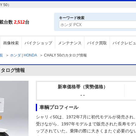
 50）
キーワード検索
載台数
2,512
台
画像検索
バイクショップ
メンテナンス
バイク買取
バイクレビ
一覧
＞
ホンダ | HONDA
＞
CHALY 50のカタログ情報
のカタログ情報
新車価格帯（実勢価格）
- -
車輌プロフィール
シャリィ50は、1972年7月に初代モデルが発売さ
受けながら、1997年モデルまで販売された長寿モデ
ップされていた。乗降の際に大きくまたぐ必要のな