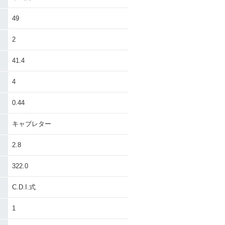
49
2
41.4
4
0.44
キャブレター
2.8
322.0
C.D.I.式
1