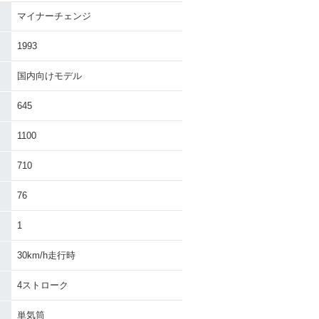
マイナーチェンジ
CHALY 50・マ
1979年 CHALY HONDA
ェンジ
CF50-Ⅲ・マイナーチェ
ンジ
1993
国内向けモデル
645
1100
HALY HONDA
710
Ⅰ・新登場
76
1
30km/h走行時
4ストローク
単気筒