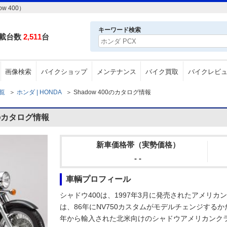
 400）
キーワード検索
載台数
2,511
台
画像検索
バイクショップ
メンテナンス
バイク買取
バイクレビ
一覧
＞
ホンダ | HONDA
＞
Shadow 400のカタログ情報
0のカタログ情報
新車価格帯（実勢価格）
- -
車輌プロフィール
シャドウ400は、1997年3月に発売されたアメリ
は、86年にNV750カスタムがモデルチェンジするか
年から輸入された北米向けのシャドウアメリカンクラ