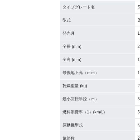
タイプグレード名
S
2004年 Shadow 400・
2003年 Shado
マイナーチェンジ
カラーチェンジ
型式
B
発売月
1
全長 (mm)
2
全高 (mm)
1
1997年 Shadow 400・
最低地上高（ｍｍ）
1
新登場
乾燥重量 (kg)
2
最小回転半径（ｍ）
3
燃料消費率（1）(km/L)
3
原動機型式
気筒数
2