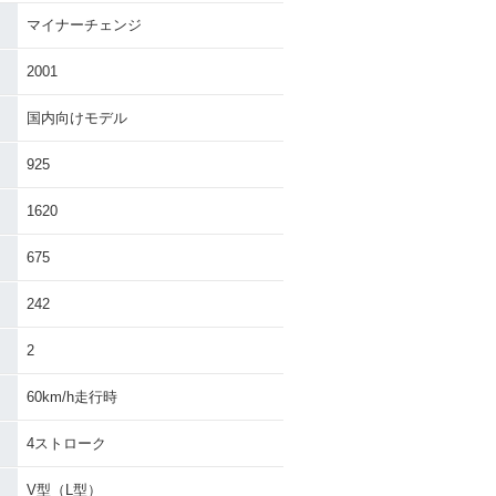
マイナーチェンジ
hadow 400・
1998年 Shadow 400・
ェンジ
カラーチェンジ
2001
国内向けモデル
925
1620
675
242
2
60km/h走行時
4ストローク
V型（L型）