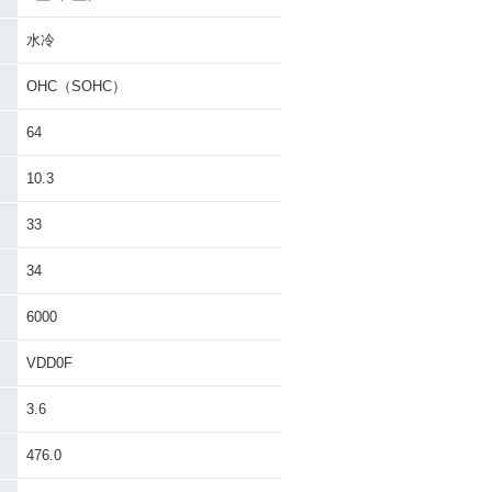
水冷
OHC（SOHC）
64
10.3
33
34
6000
VDD0F
3.6
476.0