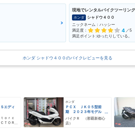
現地でレンタルバイクツーリン
シャドウ４００
ホンダ
ニックネーム：ハッシー
4
満足度：
／5
満足ポイント:ゆったりしている。
ホンダ シャドウ４００のバイクレビューを見る
ホンダ
 Ｓエディ
ＰＣＸ ＪＫ０５型前
期 ２０２３年モデル
純正ロングスクリーン
ｏｔｏｒｃ
バイクＲ （那覇新都心
ＫＩＴＡＣＯバックレス
ＡＣＴＯＲ
店）
ト 純正セキュリティ
ーターサイ
スペアキー
トリー