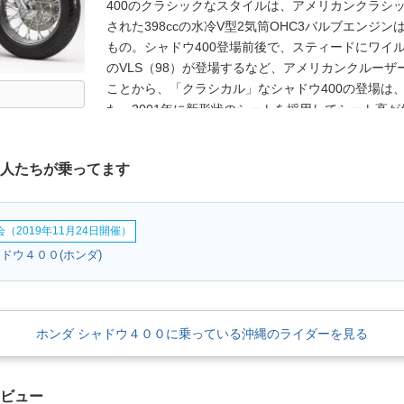
400のクラシックなスタイルは、アメリカンクラシ
された398ccの水冷V型2気筒OHC3バルブエンジン
もの。シャドウ400登場前後で、スティードにワイル
のVLS（98）が登場するなど、アメリカンクルー
ことから、「クラシカル」なシャドウ400の登場は
た。2001年に新形状のシートを採用してシート高が
ーソー式のチェンジペダルを採用するなどの小変更は
ェンジを受けずに継続生産され、2008年初頭のス
な人たちが乗ってます
クラシック400として一新された。なお、2000年
スラッシャーもラインナップされており、こちらもほ
生まれ変わった。
（2019年11月24日開催）
ドウ４００(ホンダ)
ホンダ シャドウ４００に乗っている沖縄のライダーを見る
レビュー