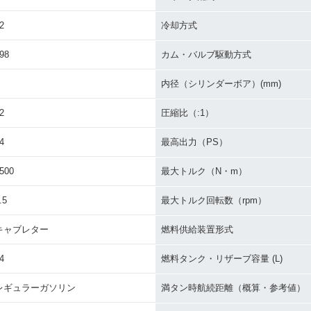
2
冷却方式
98
カム・バルブ駆動方式
内径（シリンダーボア）(mm)
2
圧縮比（:1）
4
最高出力（PS）
500
最大トルク（N・m）
.5
最大トルク回転数（rpm）
キャブレター
燃料供給装置形式
4
燃料タンク・リザーブ容量 (L)
レギュラーガソリン
満タン時航続距離（概算・参考値）