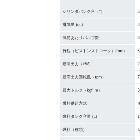
シリンダバンク角（°）
5
排気量 (cc)
3
気筒あたりバルブ数
3
行程（ピストンストローク）(mm)
6
最高出力（kW）
2
最高出力回転数（rpm）
7
最大トルク（kgf･m）
3
燃料供給方式
燃料タンク容量 (L)
1
燃料（種類）