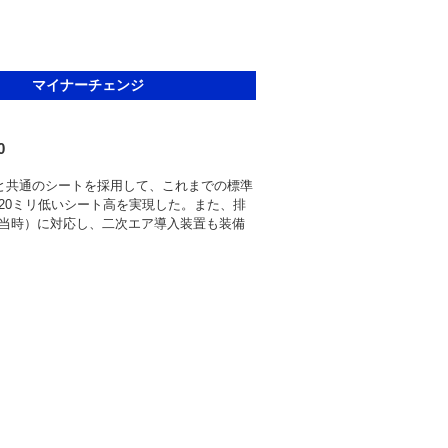
マイナーチェンジ
0
0と共通のシートを採用して、これまでの標準
20ミリ低いシート高を実現した。また、排
当時）に対応し、二次エア導入装置も装備