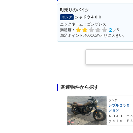
町乗りのバイク
シャドウ４００
ホンダ
ニックネーム：ゴンザレス
2
満足度：
／5
満足ポイント:400CCのわりに大きい。
関連物件から探す
ホンダ
レブル２５０
ション
ＮＯＡＨ ｍ
ｙｃｌｅ Ｆ
Ｙ ノア・モ
クル・ファク