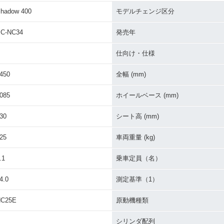
hadow 400
モデルチェンジ区分
w 400・
2001年 Shadow 400・
1999年 Shadow 400 Sp
1999年 S
マイナーチェンジ
ecial・特別・限定仕様
カラーチ
C-NC34
発売年
仕向け・仕様
450
全幅 (mm)
085
ホイールベース (mm)
30
シート高 (mm)
25
車両重量 (kg)
.1
乗車定員（名）
4.0
測定基準（1）
NC25E
原動機種類
シリンダ配列