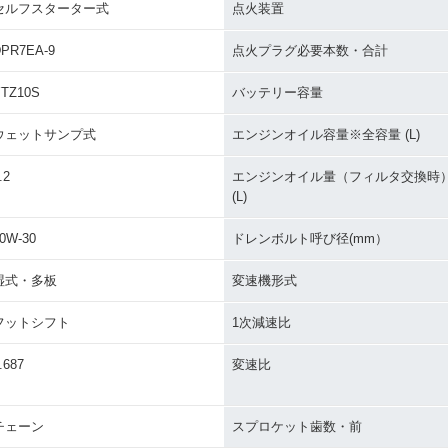
セルフスターター式
点火装置
PR7EA-9
点火プラグ必要本数・合計
TZ10S
バッテリー容量
ウェットサンプ式
エンジンオイル容量※全容量 (L)
.2
エンジンオイル量（フィルタ交換時
(L)
0W-30
ドレンボルト呼び径(mm）
湿式・多板
変速機形式
フットシフト
1次減速比
.687
変速比
チェーン
スプロケット歯数・前