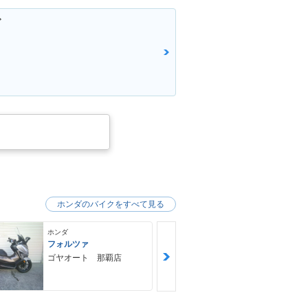
グ
ホンダのバイクをすべて見る
ホンダ
ホンダ
フォルツァ
ＧＢ３５０Ｓ
ゴヤオート 那覇店
ＮＯＡＨ ｍ
ｙｃｌｅ Ｆ
Ｙ ノア・モ
クル・ファク