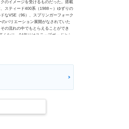
ックのイメージを受けるものだった。搭載
は、スティード400系（1988～）ゆずりの
ドなVSE（96）、スプリンガーフォーク
ザーのバリエーション展開がなされていた
、その流れの中でもとらえることができ
低くなり、04年にはステップボードとシ
あったが、10年以上も大きなモデルチ
ペシャルエディションを最後に、シャドウ
からはパフォーマンススタイルのシャドウ
ぼ同時期に、シャドウカスタム400へと