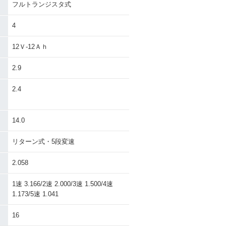
フルトランジスタ式
4
12Ｖ-12Ａｈ
2.9
）
2.4
14.0
リターン式・5段変速
2.058
1速 3.166/2速 2.000/3速 1.500/4速
1.173/5速 1.041
16