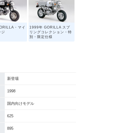
GORILLA・マイ
1999年 GORILLA スプ
ンジ
リングコレクション・特
別・限定仕様
新登場
GORILLA・マイ
1978年 GORILLA・新登
ンジ
場
1998
国内向けモデル
625
895