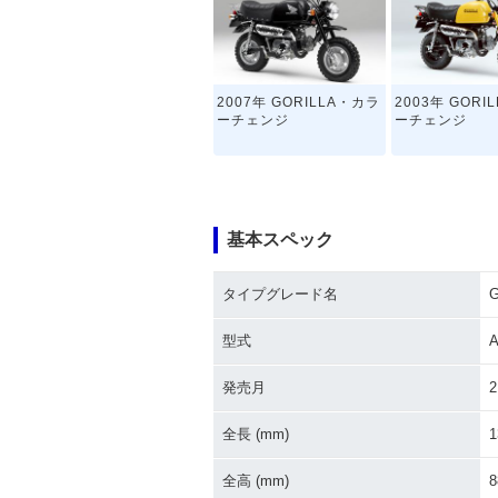
2007年 GORILLA・カラ
2003年 GORI
ーチェンジ
ーチェンジ
基本スペック
タイプグレード名
G
1998年 GORILLA・新登
1988年 GORILL
場
Special・特
型式
A
様
発売月
2
全長 (mm)
1
全高 (mm)
8