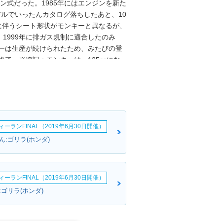
ン式だった。1985年にはエンジンを新た
デルでいったんカタログ落ちしたあと、10
れに伴うシート形状がモンキーと異なるが、
1999年に排ガス規制に適合したのみ
キーは生産が続けられたため、みたびの登
終了。※追記：モンキーは、125ccにな
019年1月）。
ーランFINAL（2019年6月30日開催）
:ゴリラ(ホンダ)
ーランFINAL（2019年6月30日開催）
ゴリラ(ホンダ)