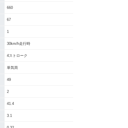
660
67
1
30km/h走行時
4ストローク
単気筒
49
2
41.4
3.1
0.32