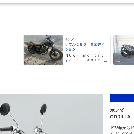
ホンダ
レブル２５０ Ｓエディ
ション
売
ＮＯＡＨ ｍｏｔｏｒｃ
ｙｃｌｅ ＦＡＣＴＯＲ
Ｙ ノア・モーターサイ
クル・ファクトリー
ホンダ
GORILLA
1978年から
イリングや小