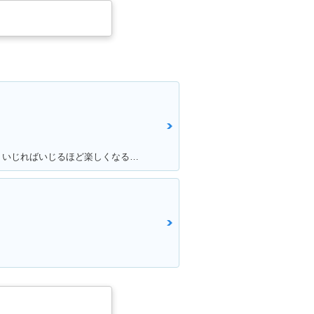
満足ポイント:ちっちゃいけど速い！いじればいじるほど楽しくなるバイク！カスタムパーツも社外で豊富にあるため楽しい！