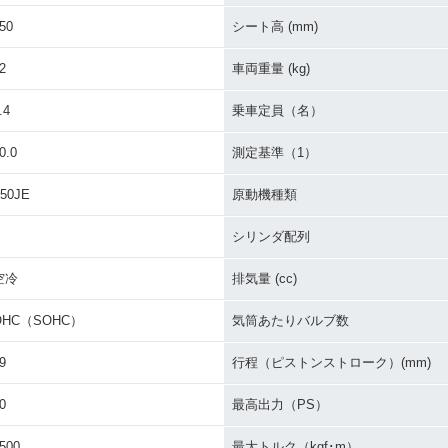
50
シート高 (mm)
2
車両重量 (kg)
.4
乗車定員（名）
0.0
測定基準（1）
50JE
原動機種類
シリンダ配列
空冷
排気量 (cc)
OHC（SOHC）
気筒あたりバルブ数
9
行程（ピストンストローク）(mm)
0
最高出力（PS）
500
最大トルク（kgf･m）