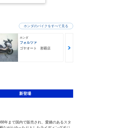
ホンダのバイクをすべて見る
ホンダ
ホンダ
フォルツァ
ＧＢ３５０Ｓ
ゴヤオート 那覇店
ＮＯＡＨ ｍ
ｙｃｌｅ Ｆ
Ｙ ノア・モ
クル・ファク
新登場
1988年まで国内で販売され、愛嬌のあるスタ
柄ながらゆったりとしたライディングポジ