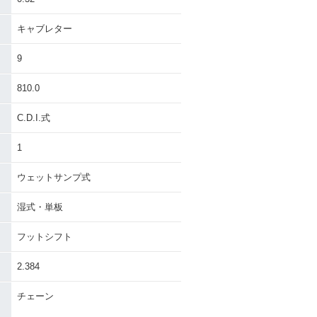
キャブレター
9
810.0
C.D.I.式
1
ウェットサンプ式
湿式・単板
フットシフト
2.384
チェーン