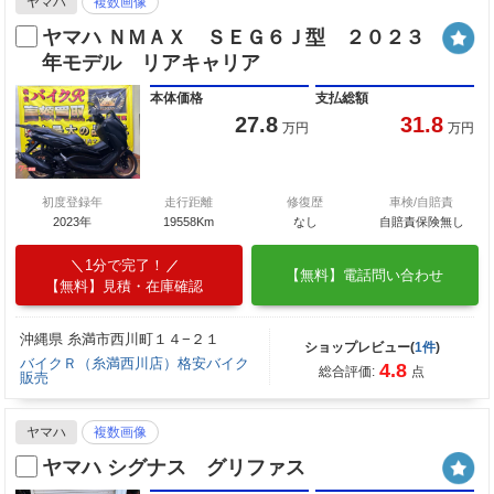
ヤマハ
複数画像
ヤマハ ＮＭＡＸ ＳＥＧ６Ｊ型 ２０２３
年モデル リアキャリア
本体価格
支払総額
27.8
31.8
万円
万円
初度登録年
走行距離
修復歴
車検/自賠責
2023年
19558Km
なし
自賠責保険無し
1分で完了！
【無料】電話問い合わせ
【無料】見積・在庫確認
沖縄県 糸満市西川町１４−２１
ショップレビュー(
1件
)
バイクＲ（糸満西川店）格安バイク
4.8
総合評価:
点
販売
ヤマハ
複数画像
ヤマハ シグナス グリファス