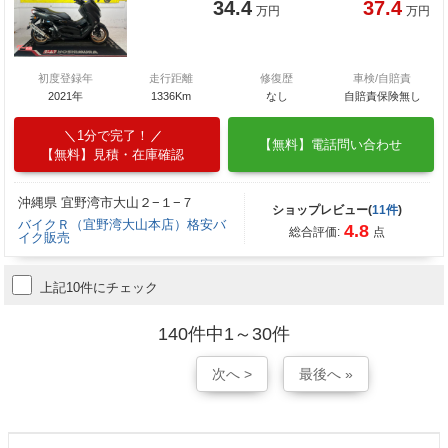
34.4
37.4
万円
万円
初度登録年
走行距離
修復歴
車検/自賠責
2021年
1336Km
なし
自賠責保険無し
1分で完了！
【無料】電話問い合わせ
【無料】見積・在庫確認
沖縄県 宜野湾市大山２−１−７
ショップレビュー(
11件
)
バイクＲ（宜野湾大山本店）格安バ
4.8
総合評価:
点
イク販売
上記10件にチェック
140件中1～30件
次へ >
最後へ »