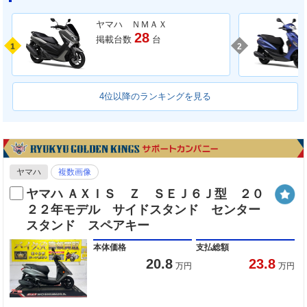
ヤマハ ＮＭＡＸ
28
掲載台数
台
1
2
4位以降のランキングを見る
ヤマハ
複数画像
ヤマハ ＡＸＩＳ Ｚ ＳＥＪ６Ｊ型 ２０
２２年モデル サイドスタンド センター
スタンド スペアキー
本体価格
支払総額
20.8
23.8
万円
万円