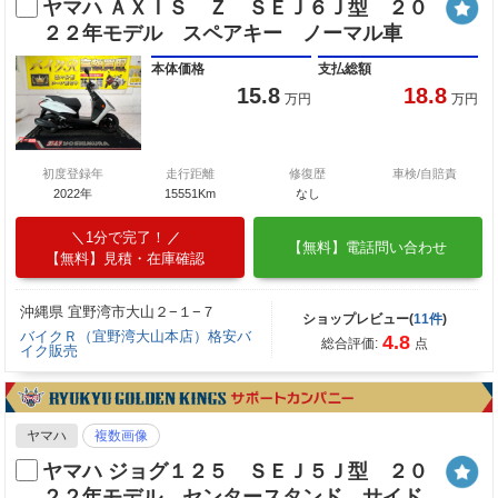
ヤマハ ＡＸＩＳ Ｚ ＳＥＪ６Ｊ型 ２０
２２年モデル スペアキー ノーマル車
本体価格
支払総額
15.8
18.8
万円
万円
初度登録年
走行距離
修復歴
車検/自賠責
2022年
15551Km
なし
1分で完了！
【無料】電話問い合わせ
【無料】見積・在庫確認
沖縄県 宜野湾市大山２−１−７
ショップレビュー(
11件
)
バイクＲ（宜野湾大山本店）格安バ
4.8
総合評価:
点
イク販売
ヤマハ
複数画像
ヤマハ ジョグ１２５ ＳＥＪ５Ｊ型 ２０
２２年モデル センタースタンド サイド