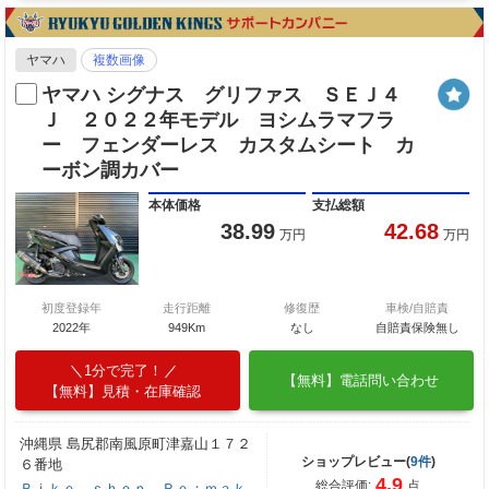
ヤマハ
複数画像
ヤマハ シグナス グリファス ＳＥＪ４
Ｊ ２０２２年モデル ヨシムラマフラ
ー フェンダーレス カスタムシート カ
ーボン調カバー
本体価格
支払総額
38.99
42.68
万円
万円
初度登録年
走行距離
修復歴
車検/自賠責
2022年
949Km
なし
自賠責保険無し
1分で完了！
【無料】電話問い合わせ
【無料】見積・在庫確認
沖縄県 島尻郡南風原町津嘉山１７２
ショップレビュー(
9件
)
６番地
4.9
総合評価:
点
Ｂｉｋｅ ｓｈｏｐ Ｒｅ：ｍａｋ