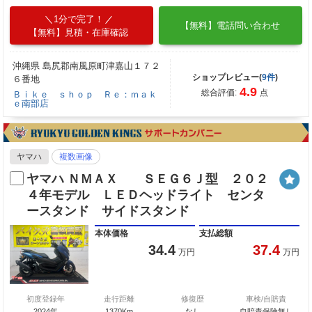
1分で完了！
【無料】電話問い合わせ
【無料】見積・在庫確認
沖縄県 島尻郡南風原町津嘉山１７２
ショップレビュー(
9件
)
６番地
4.9
総合評価:
点
Ｂｉｋｅ ｓｈｏｐ Ｒｅ：ｍａｋ
ｅ南部店
ヤマハ
複数画像
ヤマハ ＮＭＡＸ ＳＥＧ６Ｊ型 ２０２
４年モデル ＬＥＤヘッドライト センタ
ースタンド サイドスタンド
本体価格
支払総額
34.4
37.4
万円
万円
初度登録年
走行距離
修復歴
車検/自賠責
2024年
1370Km
なし
自賠責保険無し