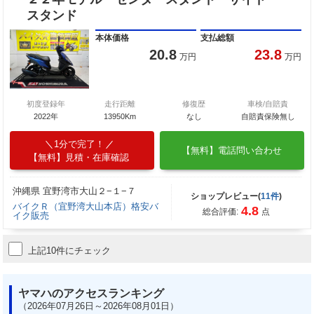
スタンド
本体価格
支払総額
20.8
23.8
万円
万円
初度登録年
走行距離
修復歴
車検/自賠責
2022年
13950Km
なし
自賠責保険無し
1分で完了！
【無料】電話問い合わせ
【無料】見積・在庫確認
沖縄県 宜野湾市大山２−１−７
ショップレビュー(
11件
)
バイクＲ（宜野湾大山本店）格安バ
4.8
総合評価:
点
イク販売
上記10件にチェック
ヤマハのアクセスランキング
（2026年07月26日～2026年08月01日）