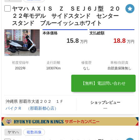
ヤマハ ＡＸＩＳ Ｚ ＳＥＪ６Ｊ型 ２０
２２年モデル サイドスタンド センター
スタンド ブルーイッシュホワイト
本体価格
支払総額
15.8
18.8
万円
万円
初度登録年
走行距離
修復歴
車検/自賠責
2022年
18307Km
なし
自賠責保険無し
【無料】電話問い合わせ
沖縄県 那覇市大道２０２ １Ｆ
ショップレビュー
バイクＲ （那覇新都心店）
―
ヤマハ
複数画像