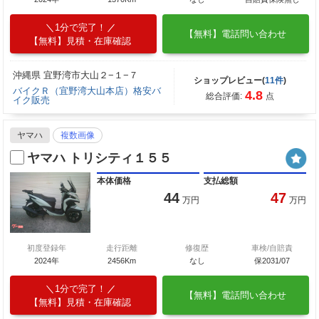
1分で完了！
【無料】電話問い合わせ
【無料】見積・在庫確認
沖縄県 宜野湾市大山２−１−７
ショップレビュー(
11件
)
バイクＲ（宜野湾大山本店）格安バ
4.8
総合評価:
点
イク販売
ヤマハ
複数画像
ヤマハ トリシティ１５５
本体価格
支払総額
44
47
万円
万円
初度登録年
走行距離
修復歴
車検/自賠責
2024年
2456Km
なし
保2031/07
1分で完了！
【無料】電話問い合わせ
【無料】見積・在庫確認