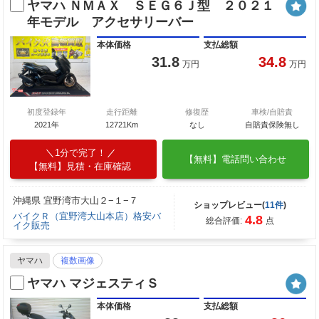
ヤマハ ＮＭＡＸ ＳＥＧ６Ｊ型 ２０２１
年モデル アクセサリーバー
本体価格
支払総額
31.8
34.8
万円
万円
初度登録年
走行距離
修復歴
車検/自賠責
2021年
12721Km
なし
自賠責保険無し
1分で完了！
【無料】電話問い合わせ
【無料】見積・在庫確認
沖縄県 宜野湾市大山２−１−７
ショップレビュー(
11件
)
バイクＲ（宜野湾大山本店）格安バ
4.8
総合評価:
点
イク販売
ヤマハ
複数画像
ヤマハ マジェスティＳ
本体価格
支払総額