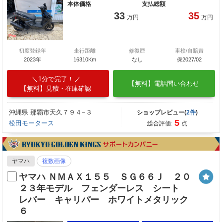
本体価格
支払総額
33
35
万円
万円
初度登録年
走行距離
修復歴
車検/自賠責
2023年
16310Km
なし
保2027/02
1分で完了！
【無料】電話問い合わせ
【無料】見積・在庫確認
沖縄県 那覇市天久７９４−３
ショップレビュー(
2件
)
5
松田モータース
総合評価:
点
ヤマハ
複数画像
ヤマハ ＮＭＡＸ１５５ ＳＧ６６Ｊ ２０
２３年モデル フェンダーレス シート
レバー キャリパー ホワイトメタリック
６