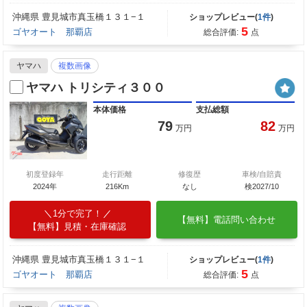
沖縄県 豊見城市真玉橋１３１−１
ショップレビュー(
1件
)
5
ゴヤオート 那覇店
総合評価:
点
ヤマハ
複数画像
ヤマハ トリシティ３００
本体価格
支払総額
79
82
万円
万円
初度登録年
走行距離
修復歴
車検/自賠責
2024年
216Km
なし
検2027/10
1分で完了！
【無料】電話問い合わせ
【無料】見積・在庫確認
沖縄県 豊見城市真玉橋１３１−１
ショップレビュー(
1件
)
5
ゴヤオート 那覇店
総合評価:
点