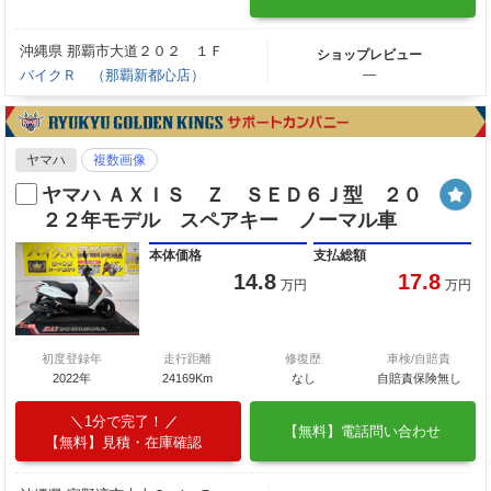
沖縄県 那覇市大道２０２ １Ｆ
ショップレビュー
バイクＲ （那覇新都心店）
―
ヤマハ
複数画像
ヤマハ ＡＸＩＳ Ｚ ＳＥＤ６Ｊ型 ２０
２２年モデル スペアキー ノーマル車
本体価格
支払総額
14.8
17.8
万円
万円
初度登録年
走行距離
修復歴
車検/自賠責
2022年
24169Km
なし
自賠責保険無し
1分で完了！
【無料】電話問い合わせ
【無料】見積・在庫確認