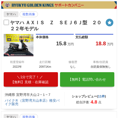
ヤマハ
複数画像
ヤマハ ＡＸＩＳ Ｚ ＳＥＪ６Ｊ型 ２０
２２年モデル
本体価格
支払総額
15.8
18.8
万円
万円
初度登録年
走行距離
修復歴
車検/自賠責
2022年
20971Km
なし
自賠責保険無し
1分で完了！
【無料】電話問い合わせ
【無料】見積・在庫確認
沖縄県 宜野湾市大山２−１−７
ショップレビュー(
11件
)
バイクＲ（宜野湾大山本店）格安バ
4.8
総合評価:
点
イク販売
ヤマハ
複数画像