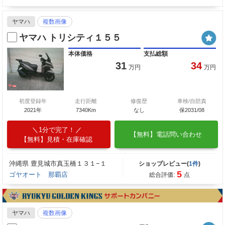
ヤマハ
複数画像
ヤマハ トリシティ１５５
本体価格
支払総額
31
34
万円
万円
初度登録年
走行距離
修復歴
車検/自賠責
2021年
7340Km
なし
保2031/08
1分で完了！
【無料】電話問い合わせ
【無料】見積・在庫確認
沖縄県 豊見城市真玉橋１３１−１
ショップレビュー(
1件
)
5
ゴヤオート 那覇店
総合評価:
点
ヤマハ
複数画像