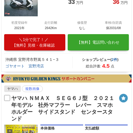
33
36
万円
万円
初度登録年
走行距離
修復歴
車検/自賠責
2021年
2642Km
なし
保2031/08
1分で完了！
【無料】電話問い合わせ
【無料】見積・在庫確認
沖縄県 宜野湾市野嵩５４１−３
ショップレビュー(
2件
)
4.5
ゴヤオート 宜野湾店
総合評価:
点
ヤマハ
複数画像
ヤマハ ＮＭＡＸ ＳＥＧ６Ｊ型 ２０２１
年モデル 社外マフラー レバー スマホ
ホルダー サイドスタンド センタースタ
ンド
本体価格
支払総額