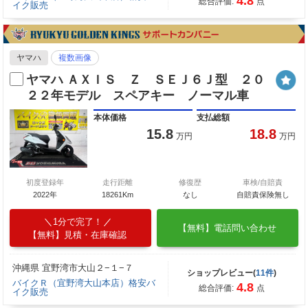
4.8
総合評価:
点
イク販売
ヤマハ
複数画像
ヤマハ ＡＸＩＳ Ｚ ＳＥＪ６Ｊ型 ２０
２２年モデル スペアキー ノーマル車
本体価格
支払総額
15.8
18.8
万円
万円
初度登録年
走行距離
修復歴
車検/自賠責
2022年
18261Km
なし
自賠責保険無し
1分で完了！
【無料】電話問い合わせ
【無料】見積・在庫確認
沖縄県 宜野湾市大山２−１−７
ショップレビュー(
11件
)
バイクＲ（宜野湾大山本店）格安バ
4.8
総合評価:
点
イク販売