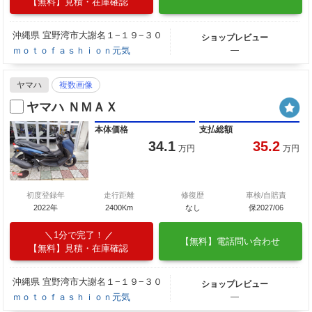
【無料】見積・在庫確認
沖縄県 宜野湾市大謝名１−１９−３０
ショップレビュー
ｍｏｔｏｆａｓｈｉｏｎ元気
―
ヤマハ
複数画像
ヤマハ ＮＭＡＸ
本体価格
支払総額
34.1
35.2
万円
万円
初度登録年
走行距離
修復歴
車検/自賠責
2022年
2400Km
なし
保2027/06
1分で完了！
【無料】電話問い合わせ
【無料】見積・在庫確認
沖縄県 宜野湾市大謝名１−１９−３０
ショップレビュー
ｍｏｔｏｆａｓｈｉｏｎ元気
―