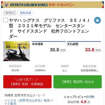
ヤマハ
複数画像
ヤマハ シグナス グリファス ＳＥＪ４Ｊ
型 ２０２１年モデル センタースタン
ド サイドスタンド 社外フロントフェン
ダー
本体価格
支払総額
30.8
33.8
万円
万円
初度登録年
走行距離
修復歴
車検/自賠責
2021年
13986Km
なし
自賠責保険無し
1分で完了！
【無料】電話問い合わせ
【無料】見積・在庫確認
沖縄県 宜野湾市大山２−１−７
ショップレビュー(
11件
)
バイクＲ（宜野湾大山本店）格安バ
4.8
総合評価:
点
イク販売