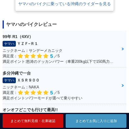
ヤマハのバイクに乗っている沖縄のライダーを見る
ヤマハのバイクレビュー
99年 R1（4XV）
ＹＺＦ−Ｒ１
ヤマハ
ニックネーム：サンデーメカニック
5
満足度：
／5
満足ポイント:怒涛のドッカンパワー（車重200kg以下で150馬力） 最新SSほどのパワーはでてませんが、それでもPWR1.3と鋭い加速をします！ カウルがクイックファスナーの為、簡単脱着、整備がとてもし易いのもお気に入り。 車体は固過ぎず程よくしなりがあり、以外と街乗りも楽にこなせます。 99年は逆輸入車の為、リミッターカットなし、240kmまでスムーズに伸び、 サーキット走行も十分楽しめ、タイムアタックもそこそこ行けますが、 やはり、ツイスティロード最速というコンセプトから、ワインディング走行が一番気持ちよく走れます。 整備性も良く、街乗り～サーキット走行と幅広い守備範囲 人馬一体を体験でき、バイクを操る喜びを教えてくれる楽しい相棒です☆
多分沖縄で一台
ＸＳＲ９００
ヤマハ
ニックネーム：NAKA
5
満足度：
／5
満足ポイント:パワーモードが選べて乗りやすい
オンオフどこでも行けて最高!!
ＷＲ２５０Ｆ
ヤマハ
まとめて無料見積・在庫確認
まとめて無料見積・在庫確認
まとめて無料見積・在庫確認
まとめてお気に入りに追加
まとめてお気に入りに追加
まとめてお気に入りに追加
ニックネーム：いっさん