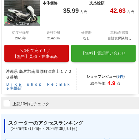
本体価格
支払総額
35.99
42.63
万円
万円
初度登録年
走行距離
修復歴
車検/自賠責
2023年
2142Km
なし
自賠責保険無し
1分で完了！
【無料】電話問い合わせ
【無料】見積・在庫確認
沖縄県 島尻郡南風原町津嘉山１７２
ショップレビュー(
9件
)
６番地
4.9
総合評価:
点
Ｂｉｋｅ ｓｈｏｐ Ｒｅ：ｍａｋ
ｅ南部店
上記10件にチェック
スクーターのアクセスランキング
（2026年07月26日～2026年08月01日）