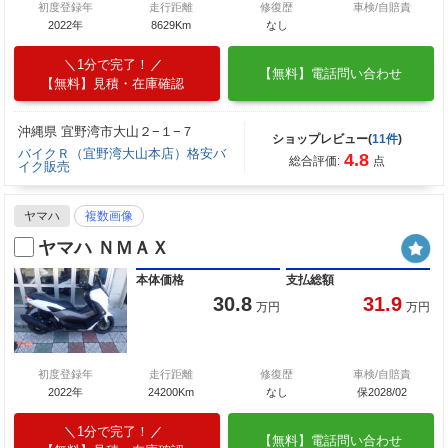
初度登録年
走行距離
修復歴
車検/自賠責
2022年
8629Km
なし
1分で完了！
【無料】電話問い合わせ
【無料】見積・在庫確認
沖縄県 宜野湾市大山２−１−７
ショップレビュー(
11件
)
バイクＲ（宜野湾大山本店）格安バ
4.8
総合評価:
点
イク販売
ヤマハ
複数画像
ヤマハ ＮＭＡＸ
本体価格
支払総額
30.8
31.9
万円
万円
初度登録年
走行距離
修復歴
車検/自賠責
2022年
24200Km
なし
保2028/02
1分で完了！
【無料】電話問い合わせ