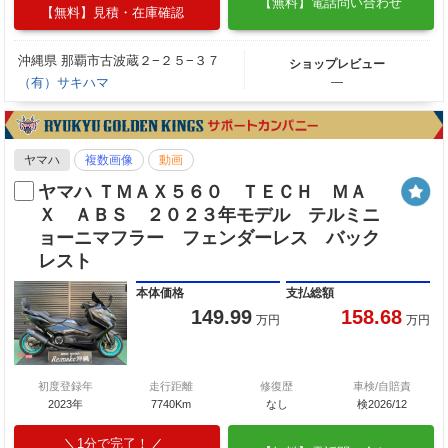
【無料】電話問い合わせ
【無料】見積・在庫確認
沖縄県 那覇市古波蔵２−２５−３７
ショップレビュー
（有）サキハマ
―
ヤマハ
複数画像
動画
ヤマハ ＴＭＡＸ５６０ ＴＥＣＨ ＭＡ
Ｘ ＡＢＳ ２０２３年モデル テルミニ
ョーニマフラー フェンダーレス バック
レスト
本体価格
支払総額
149.99
158.68
万円
万円
初度登録年
走行距離
修復歴
車検/自賠責
2023年
7740Km
なし
検2026/12
1分で完了！