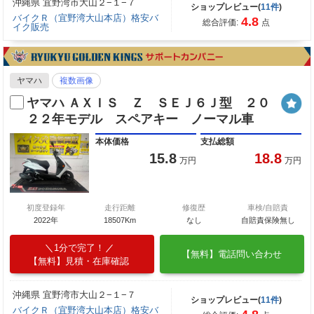
沖縄県 宜野湾市大山２−１−７
ショップレビュー(
11件
)
バイクＲ（宜野湾大山本店）格安バ
4.8
総合評価:
点
イク販売
ヤマハ
複数画像
ヤマハ ＡＸＩＳ Ｚ ＳＥＪ６Ｊ型 ２０
２２年モデル スペアキー ノーマル車
本体価格
支払総額
15.8
18.8
万円
万円
初度登録年
走行距離
修復歴
車検/自賠責
2022年
18507Km
なし
自賠責保険無し
1分で完了！
【無料】電話問い合わせ
【無料】見積・在庫確認
沖縄県 宜野湾市大山２−１−７
ショップレビュー(
11件
)
バイクＲ（宜野湾大山本店）格安バ