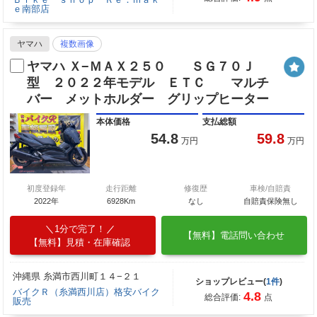
ｅ南部店
ヤマハ
複数画像
ヤマハ Ｘ−ＭＡＸ２５０ ＳＧ７０Ｊ
型 ２０２２年モデル ＥＴＣ マルチ
バー メットホルダー グリップヒーター
本体価格
支払総額
54.8
59.8
万円
万円
初度登録年
走行距離
修復歴
車検/自賠責
2022年
6928Km
なし
自賠責保険無し
1分で完了！
【無料】電話問い合わせ
【無料】見積・在庫確認
沖縄県 糸満市西川町１４−２１
ショップレビュー(
1件
)
バイクＲ（糸満西川店）格安バイク
4.8
総合評価:
点
販売