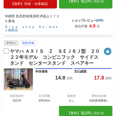
【無料】電話問い合わせ
【無料】見積・在庫確認
沖縄県 島尻郡南風原町津嘉山１７２
ショップレビュー(
9件
)
６番地
4.9
総合評価:
点
Ｂｉｋｅ ｓｈｏｐ Ｒｅ：ｍａｋ
ｅ南部店
ヤマハ
複数画像
ヤマハ ＡＸＩＳ Ｚ ＳＥＪ６Ｊ型 ２０
２２年モデル コンビニフック サイドス
タンド センタースタンド スペアキー
本体価格
支払総額
14.8
17.8
万円
万円
初度登録年
走行距離
修復歴
車検/自賠責
2022年
20553Km
なし
自賠責保険無し
【無料】電話問い合わせ