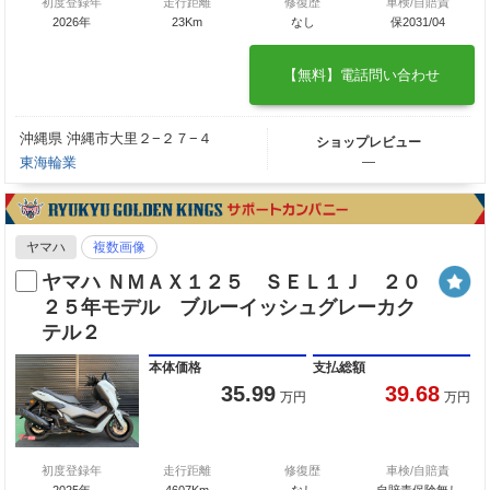
初度登録年
走行距離
修復歴
車検/自賠責
2026年
23Km
なし
保2031/04
【無料】電話問い合わせ
沖縄県 沖縄市大里２−２７−４
ショップレビュー
東海輪業
―
ヤマハ
複数画像
ヤマハ ＮＭＡＸ１２５ ＳＥＬ１Ｊ ２０
２５年モデル ブルーイッシュグレーカク
テル２
本体価格
支払総額
35.99
39.68
万円
万円
初度登録年
走行距離
修復歴
車検/自賠責
2025年
4607Km
なし
自賠責保険無し