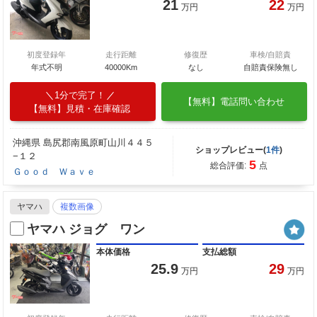
21
22
万円
万円
初度登録年
走行距離
修復歴
車検/自賠責
年式不明
40000Km
なし
自賠責保険無し
1分で完了！
【無料】電話問い合わせ
【無料】見積・在庫確認
沖縄県 島尻郡南風原町山川４４５
ショップレビュー(
1件
)
−１２
5
総合評価:
点
Ｇｏｏｄ Ｗａｖｅ
ヤマハ
複数画像
ヤマハ ジョグ ワン
本体価格
支払総額
25.9
29
万円
万円