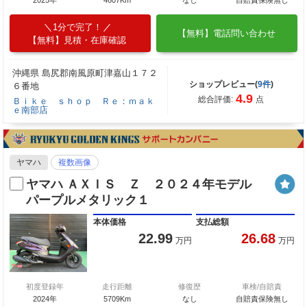
1分で完了！
【無料】電話問い合わせ
【無料】見積・在庫確認
沖縄県 島尻郡南風原町津嘉山１７２
ショップレビュー(
9件
)
６番地
4.9
総合評価:
点
Ｂｉｋｅ ｓｈｏｐ Ｒｅ：ｍａｋ
ｅ南部店
ヤマハ
複数画像
ヤマハ ＡＸＩＳ Ｚ ２０２４年モデル
パープルメタリック１
本体価格
支払総額
22.99
26.68
万円
万円
初度登録年
走行距離
修復歴
車検/自賠責
2024年
5709Km
なし
自賠責保険無し