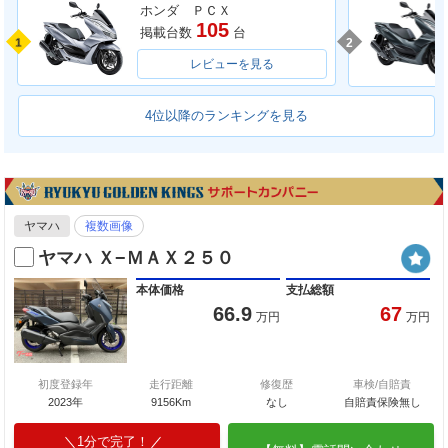
ホンダ ＰＣＸ
105
掲載台数
台
1
2
レビューを見る
4位以降のランキングを見る
ヤマハ
複数画像
ヤマハ Ｘ−ＭＡＸ２５０
本体価格
支払総額
66.9
67
万円
万円
初度登録年
走行距離
修復歴
車検/自賠責
2023年
9156Km
なし
自賠責保険無し
1分で完了！