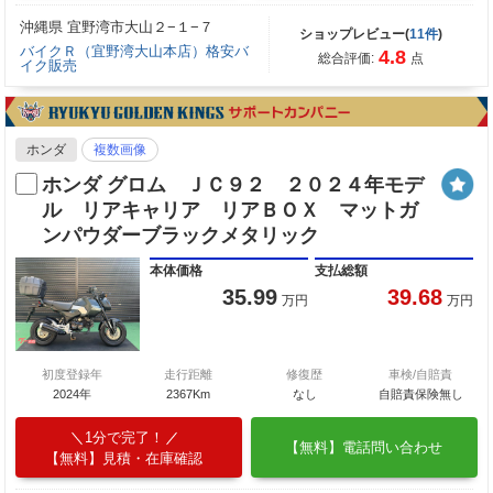
沖縄県 宜野湾市大山２−１−７
ショップレビュー(
11件
)
バイクＲ（宜野湾大山本店）格安バ
4.8
総合評価:
点
イク販売
ホンダ
複数画像
ホンダ グロム ＪＣ９２ ２０２４年モデ
ル リアキャリア リアＢＯＸ マットガ
ンパウダーブラックメタリック
本体価格
支払総額
35.99
39.68
万円
万円
初度登録年
走行距離
修復歴
車検/自賠責
2024年
2367Km
なし
自賠責保険無し
1分で完了！
【無料】電話問い合わせ
【無料】見積・在庫確認