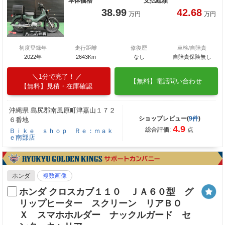
本体価格
支払総額
38.99
42.68
万円
万円
初度登録年
走行距離
修復歴
車検/自賠責
2022年
2643Km
なし
自賠責保険無し
1分で完了！
【無料】電話問い合わせ
【無料】見積・在庫確認
沖縄県 島尻郡南風原町津嘉山１７２
ショップレビュー(
9件
)
６番地
4.9
総合評価:
点
Ｂｉｋｅ ｓｈｏｐ Ｒｅ：ｍａｋ
ｅ南部店
ホンダ
複数画像
ホンダ クロスカブ１１０ ＪＡ６０型 グ
リップヒーター スクリーン リアＢＯ
Ｘ スマホホルダー ナックルガード セ