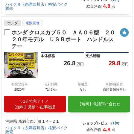
バイクＲ（糸満西川店）格安バイク
4.8
総合評価:
点
販売
ホンダ
複数画像
ホンダ クロスカブ５０ ＡＡ０６型 ２０
２０年モデル ＵＳＢポート ハンドルス
テー
本体価格
支払総額
26.8
29.8
万円
万円
初度登録年
走行距離
修復歴
車検/自賠責
2020年
7143Km
なし
自賠責保険無し
1分で完了！
【無料】電話問い合わせ
【無料】見積・在庫確認
沖縄県 糸満市西川町１４−２１
ショップレビュー(
1件
)
バイクＲ（糸満西川店）格安バイク
4.8
総合評価:
点
販売