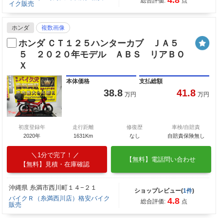
4.8
総合評価:
点
イク販売
ホンダ
複数画像
ホンダ ＣＴ１２５ハンターカブ ＪＡ５
５ ２０２０年モデル ＡＢＳ リアＢＯ
Ｘ
本体価格
支払総額
38.8
41.8
万円
万円
初度登録年
走行距離
修復歴
車検/自賠責
2020年
1631Km
なし
自賠責保険無し
1分で完了！
【無料】電話問い合わせ
【無料】見積・在庫確認
沖縄県 糸満市西川町１４−２１
ショップレビュー(
1件
)
バイクＲ（糸満西川店）格安バイク
4.8
総合評価:
点
販売