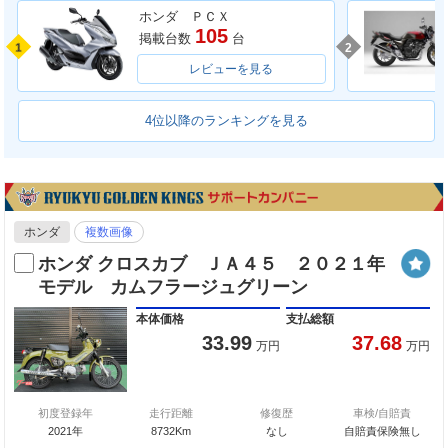
ホンダ ＰＣＸ
105
掲載台数
台
1
2
レビューを見る
4位以降のランキングを見る
ホンダ
複数画像
ホンダ クロスカブ ＪＡ４５ ２０２１年
モデル カムフラージュグリーン
本体価格
支払総額
33.99
37.68
万円
万円
初度登録年
走行距離
修復歴
車検/自賠責
2021年
8732Km
なし
自賠責保険無し