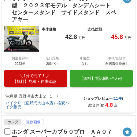
型 ２０２３年モデル タンデムシート
センタースタンド サイドスタンド スペ
アキー
本体価格
支払総額
42.8
45.8
万円
万円
初度登録年
走行距離
修復歴
車検/自賠責
2023年
2034Km
なし
自賠責保険無し
1分で完了！
【無料】電話問い合わせ
【無料】見積・在庫確認
沖縄県 宜野湾市大山２−１−７
ショップレビュー(
11件
)
バイクＲ（宜野湾大山本店）格安バ
4.8
総合評価:
点
イク販売
ホンダ
複数画像
ホンダ スーパーカブ５０プロ ＡＡ０７