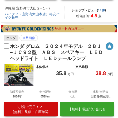
沖縄県 宜野湾市大山２−１−７
ショップレビュー(
11件
)
バイクＲ（宜野湾大山本店）格安バ
4.8
総合評価:
点
イク販売
ホンダ
複数画像
ホンダ グロム ２０２４年モデル ２ＢＪ
−ＪＣ９２型 ＡＢＳ スペアキー ＬＥＤ
ヘッドライト ＬＥＤテールランプ
本体価格
支払総額
35.8
38.8
万円
万円
初度登録年
走行距離
修復歴
車検/自賠責
2024年
851Km
なし
自賠責保険無し
1分で完了！
【無料】電話問い合わせ
【無料】見積・在庫確認