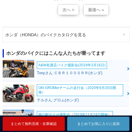
次へ >
最後へ »
ホンダ（HONDA）のバイクカタログを見る
ホンダのバイクにはこんな人たちが乗ってます
A&W名護店バイク撮影会(2019年3月16日)
Tonyさん:ＣＢＲ１０００ＲＲ(ホンダ)
OKI GROMerチームの走行会（2020年9月20日開
催）
テルさん:グロム(ホンダ)
南の駅やえせ撮影会（2019年11月24日開催）
のぶさん:ベンリィＣＤ１２５Ｔ(ホンダ)
まとめて無料見積・在庫確認
まとめて無料見積・在庫確認
まとめて無料見積・在庫確認
まとめてお気に入りに追加
まとめてお気に入りに追加
まとめてお気に入りに追加