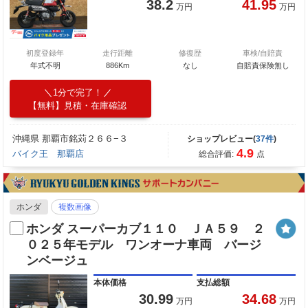
38.2
41.95
万円
万円
初度登録年
走行距離
修復歴
車検/自賠責
年式不明
886Km
なし
自賠責保険無し
1分で完了！
【無料】見積・在庫確認
沖縄県 那覇市銘苅２６６−３
ショップレビュー(
37件
)
4.9
バイク王 那覇店
総合評価:
点
ホンダ
複数画像
ホンダ スーパーカブ１１０ ＪＡ５９ ２
０２５年モデル ワンオーナ車両 バージ
ンベージュ
本体価格
支払総額
30.99
34.68
万円
万円