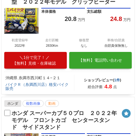
型 ２０２２年モデル グリップヒーター
本体価格
支払総額
20.8
24.8
万円
万円
初度登録年
走行距離
修復歴
車検/自賠責
2022年
2830Km
なし
自賠責保険無し
1分で完了！
【無料】電話問い合わせ
【無料】見積・在庫確認
沖縄県 糸満市西川町１４−２１
ショップレビュー(
1件
)
バイクＲ（糸満西川店）格安バイク
4.8
総合評価:
点
販売
ホンダ
複数画像
動画
ホンダ スーパーカブ５０プロ ２０２２年
モデル フロントカゴ センタースタン
ド サイドスタンド