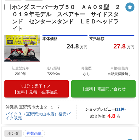
ホンダ スーパーカブ５０ ＡＡ０９型 ２
０１９年モデル スペアキー サイドスタ
ンド センタースタンド ＬＥＤヘッドラ
イト
本体価格
支払総額
24.8
27.8
万円
万円
初度登録年
走行距離
修復歴
車検/自賠責
2019年
7229Km
なし
自賠責保険無し
1分で完了！
【無料】電話問い合わせ
【無料】見積・在庫確認
沖縄県 宜野湾市大山２−１−７
ショップレビュー(
11件
)
バイクＲ（宜野湾大山本店）格安バ
4.8
総合評価:
点
イク販売
ホンダ
複数画像