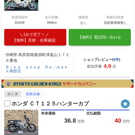
初度登録年
走行距離
修復歴
車検/自賠責
2025年
789Km
なし
自賠責保険無し
1分で完了！
【無料】電話問い合わせ
【無料】見積・在庫確認
沖縄県 島尻郡南風原町津嘉山１７２
ショップレビュー(
9件
)
６番地
4.9
総合評価:
点
Ｂｉｋｅ ｓｈｏｐ Ｒｅ：ｍａｋ
ｅ南部店
ホンダ
複数画像
ホンダ ＣＴ１２５ハンターカブ
本体価格
支払総額
36.8
40
万円
万円