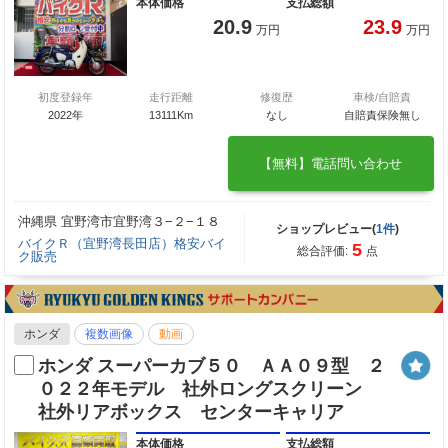
本体価格
支払総額
20.9
23.9
万円
万円
初度登録年
走行距離
修復歴
車検/自賠責
2022年
13111Km
なし
自賠責保険無し
【無料】電話問い合わせ
沖縄県 宜野湾市宜野湾３−２−１８
ショップレビュー(
1件
)
バイクＲ（宜野湾長田店）格安バイ
5
総合評価:
点
ク販売
ホンダ
複数画像
動画
ホンダ スーパーカブ５０ ＡＡ０９型 ２
０２２年モデル 社外ロングスクリーン
社外リアボックス センターキャリア
本体価格
支払総額