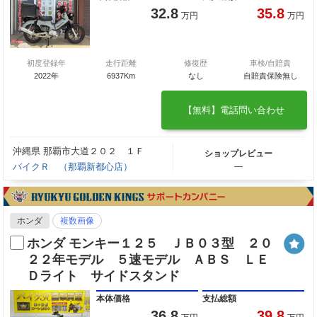
32.8
35.8
万円
万円
初度登録年
走行距離
修復歴
車検/自賠責
2022年
6937Km
なし
自賠責保険無し
【無料】電話問い合わせ
沖縄県 那覇市大道２０２ １Ｆ
ショップレビュー
バイクＲ （那覇新都心店）
―
ホンダ
複数画像
ホンダ モンキー１２５ ＪＢ０３型 ２０
２２年モデル ５速モデル ＡＢＳ ＬＥ
Ｄライト サイドスタンド
本体価格
支払総額
36.8
39.8