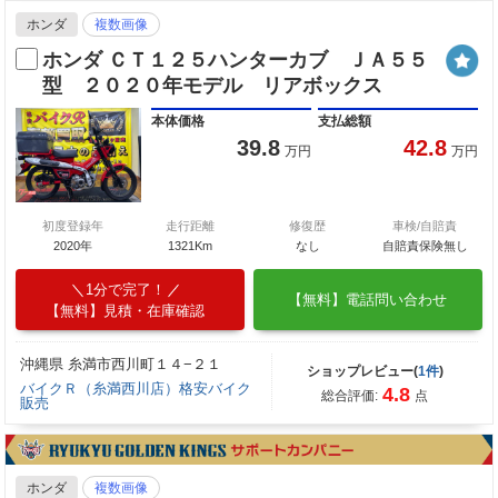
ホンダ
複数画像
ホンダ ＣＴ１２５ハンターカブ ＪＡ５５
型 ２０２０年モデル リアボックス
本体価格
支払総額
39.8
42.8
万円
万円
初度登録年
走行距離
修復歴
車検/自賠責
2020年
1321Km
なし
自賠責保険無し
1分で完了！
【無料】電話問い合わせ
【無料】見積・在庫確認
沖縄県 糸満市西川町１４−２１
ショップレビュー(
1件
)
バイクＲ（糸満西川店）格安バイク
4.8
総合評価:
点
販売
ホンダ
複数画像