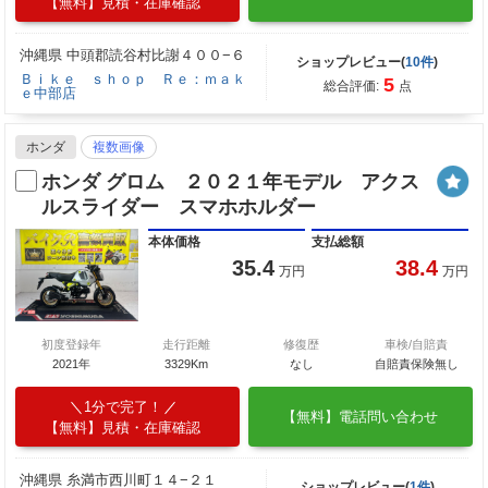
【無料】見積・在庫確認
沖縄県 中頭郡読谷村比謝４００−６
ショップレビュー(
10件
)
Ｂｉｋｅ ｓｈｏｐ Ｒｅ：ｍａｋ
5
総合評価:
点
ｅ中部店
ホンダ
複数画像
ホンダ グロム ２０２１年モデル アクス
ルスライダー スマホホルダー
本体価格
支払総額
35.4
38.4
万円
万円
初度登録年
走行距離
修復歴
車検/自賠責
2021年
3329Km
なし
自賠責保険無し
1分で完了！
【無料】電話問い合わせ
【無料】見積・在庫確認
沖縄県 糸満市西川町１４−２１
ショップレビュー(
1件
)