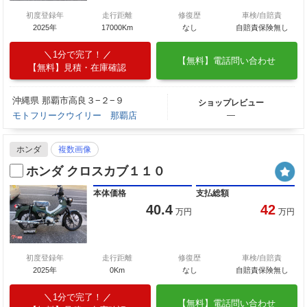
初度登録年
走行距離
修復歴
車検/自賠責
2025年
17000Km
なし
自賠責保険無し
1分で完了！
【無料】電話問い合わせ
【無料】見積・在庫確認
沖縄県 那覇市高良３−２−９
ショップレビュー
モトフリークウイリー 那覇店
―
ホンダ
複数画像
ホンダ クロスカブ１１０
本体価格
支払総額
40.4
42
万円
万円
初度登録年
走行距離
修復歴
車検/自賠責
2025年
0Km
なし
自賠責保険無し
1分で完了！
【無料】電話問い合わせ