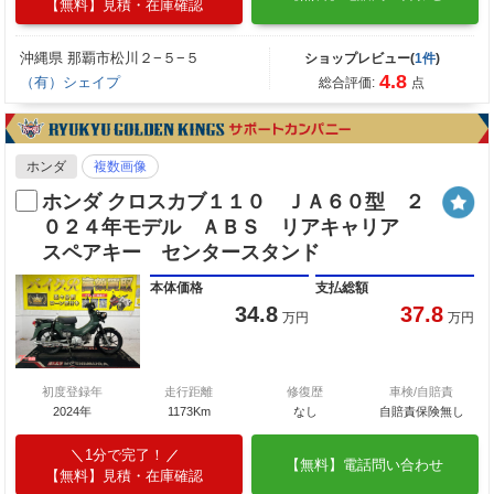
【無料】見積・在庫確認
沖縄県 那覇市松川２−５−５
ショップレビュー(
1件
)
4.8
（有）シェイプ
総合評価:
点
ホンダ
複数画像
ホンダ クロスカブ１１０ ＪＡ６０型 ２
０２４年モデル ＡＢＳ リアキャリア
スペアキー センタースタンド
本体価格
支払総額
34.8
37.8
万円
万円
初度登録年
走行距離
修復歴
車検/自賠責
2024年
1173Km
なし
自賠責保険無し
1分で完了！
【無料】電話問い合わせ
【無料】見積・在庫確認