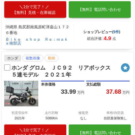
1分で完了！
【無料】電話問い合わせ
【無料】見積・在庫確認
沖縄県 島尻郡南風原町津嘉山１７２
ショップレビュー(
9件
)
６番地
4.9
総合評価:
点
Ｂｉｋｅ ｓｈｏｐ Ｒｅ：ｍａｋ
ｅ南部店
ホンダ
複数画像
動画
ホンダ グロム ＪＣ９２ リアボックス
５速モデル ２０２１年
本体価格
支払総額
33.99
37.68
万円
万円
初度登録年
走行距離
修復歴
車検/自賠責
2021年
5086Km
なし
自賠責保険無し
1分で完了！
【無料】電話問い合わせ