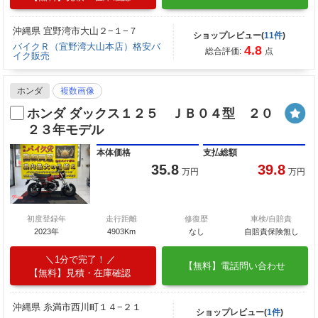
沖縄県 宜野湾市大山２−１−７
ショップレビュー(
11件
)
バイクＲ（宜野湾大山本店）格安バ
4.8
総合評価:
点
イク販売
ホンダ
複数画像
ホンダ ダックス１２５ ＪＢ０４型 ２０
２３年モデル
本体価格
支払総額
35.8
39.8
万円
万円
初度登録年
走行距離
修復歴
車検/自賠責
2023年
4903Km
なし
自賠責保険無し
1分で完了！
【無料】電話問い合わせ
【無料】見積・在庫確認
沖縄県 糸満市西川町１４−２１
ショップレビュー(
1件
)