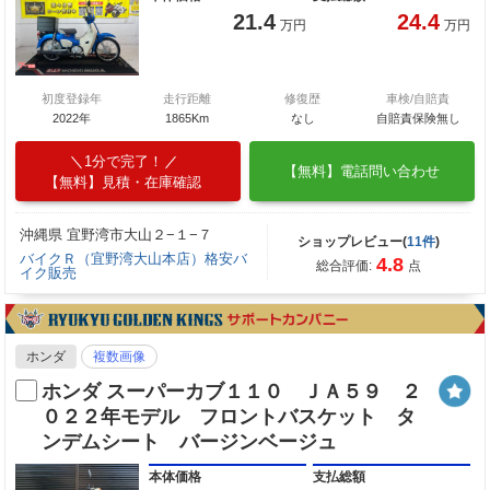
21.4
24.4
万円
万円
初度登録年
走行距離
修復歴
車検/自賠責
2022年
1865Km
なし
自賠責保険無し
1分で完了！
【無料】電話問い合わせ
【無料】見積・在庫確認
沖縄県 宜野湾市大山２−１−７
ショップレビュー(
11件
)
バイクＲ（宜野湾大山本店）格安バ
4.8
総合評価:
点
イク販売
ホンダ
複数画像
ホンダ スーパーカブ１１０ ＪＡ５９ ２
０２２年モデル フロントバスケット タ
ンデムシート バージンベージュ
本体価格
支払総額