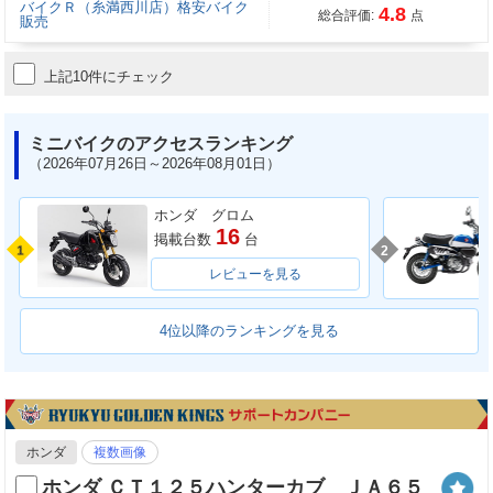
バイクＲ（糸満西川店）格安バイク
4.8
総合評価:
点
販売
上記10件にチェック
ミニバイクのアクセスランキング
（2026年07月26日～2026年08月01日）
ホンダ グロム
16
掲載台数
台
1
2
レビューを見る
4位以降のランキングを見る
ホンダ
複数画像
ホンダ ＣＴ１２５ハンターカブ ＪＡ６５