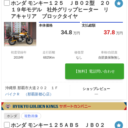
ホンダ モンキー１２５ ＪＢ０２型 ２０
１９年モデル 社外グリップヒーター リ
アキャリア ブロックタイヤ
本体価格
支払総額
34.8
37.8
万円
万円
初度登録年
走行距離
修復歴
車検/自賠責
2019年
6825Km
なし
自賠責保険無し
【無料】電話問い合わせ
沖縄県 那覇市大道２０２ １Ｆ
ショップレビュー
バイクＲ （那覇新都心店）
―
ホンダ
複数画像
ホンダ モンキー１２５ＡＢＳ ＪＢ０２