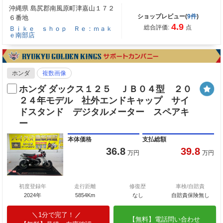
沖縄県 島尻郡南風原町津嘉山１７２
ショップレビュー(
9件
)
６番地
4.9
総合評価:
点
Ｂｉｋｅ ｓｈｏｐ Ｒｅ：ｍａｋ
ｅ南部店
ホンダ
複数画像
ホンダ ダックス１２５ ＪＢ０４型 ２０
２４年モデル 社外エンドキャップ サイ
ドスタンド デジタルメーター スペアキ
ー
本体価格
支払総額
36.8
39.8
万円
万円
初度登録年
走行距離
修復歴
車検/自賠責
2024年
5854Km
なし
自賠責保険無し
1分で完了！
【無料】電話問い合わせ