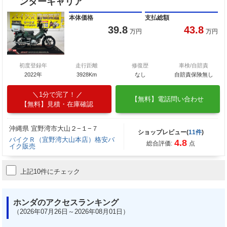
ンターキャリア
本体価格
支払総額
39.8
43.8
万円
万円
初度登録年
走行距離
修復歴
車検/自賠責
2022年
3928Km
なし
自賠責保険無し
1分で完了！
【無料】電話問い合わせ
【無料】見積・在庫確認
沖縄県 宜野湾市大山２−１−７
ショップレビュー(
11件
)
バイクＲ（宜野湾大山本店）格安バ
4.8
総合評価:
点
イク販売
上記10件にチェック
ホンダのアクセスランキング
（2026年07月26日～2026年08月01日）