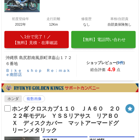
初度登録年
走行距離
修復歴
車検/自賠責
2022年
12Km
なし
自賠責保険無し
1分で完了！
【無料】電話問い合わせ
【無料】見積・在庫確認
沖縄県 島尻郡南風原町津嘉山１７２
ショップレビュー(
9件
)
６番地
4.9
総合評価:
点
Ｂｉｋｅ ｓｈｏｐ Ｒｅ：ｍａｋ
ｅ南部店
ホンダ
複数画像
ホンダ クロスカブ１１０ ＪＡ６０ ２０
２２年モデル ＹＳＳリアサス リアＢＯ
Ｘ ディスクカバー マットアーマードグ
リーンメタリック