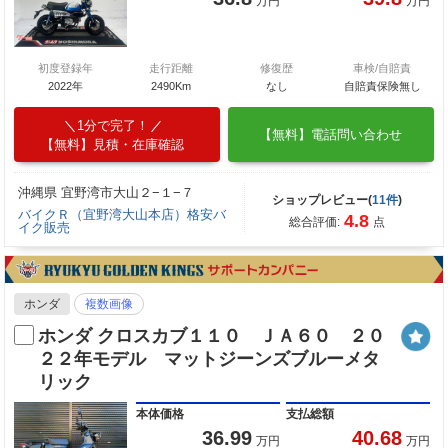
万円
万円
初度登録年
走行距離
修復歴
車検/自賠責
2022年
2490Km
なし
自賠責保険無し
1分で完了！
【無料】電話問い合わせ
【無料】見積・在庫確認
沖縄県 宜野湾市大山２−１−７
ショップレビュー(
11件
)
バイクＲ（宜野湾大山本店）格安バ
4.8
総合評価:
点
イク販売
ホンダ
複数画像
ホンダ クロスカブ１１０ ＪＡ６０ ２０
２２年モデル マットジーンズブルーメタ
リック
本体価格
支払総額
36.99
40.68
万円
万円