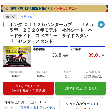
ホンダ
複数画像
ホンダ ＣＴ１２５ハンターカブ ＪＡ５
５型 ２０２０年モデル 社外シート ヘ
ッドライト スペアキー サイドスタン
ド センタースタンド
本体価格
支払総額
36.8
39.8
万円
万円
初度登録年
走行距離
修復歴
車検/自賠責
2020年
7075Km
なし
自賠責保険無し
1分で完了！
【無料】電話問い合わせ
【無料】見積・在庫確認
沖縄県 宜野湾市大山２−１−７
ショップレビュー(
11件
)
バイクＲ（宜野湾大山本店）格安バ