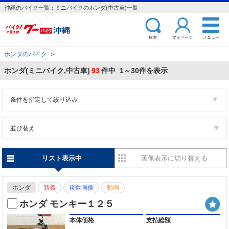
沖縄のバイク一覧：ミニバイクのホンダ(中古車)一覧
検索
マイページ
メニュー
ホンダのバイク
＞
ホンダ(ミニバイク,中古車)
93
件中 1～30件を表示
条件を指定して絞り込み
並び替え
リスト表示中
画像表示に切り替える
ホンダ
新着
複数画像
動画
ホンダ モンキー１２５
本体価格
支払総額