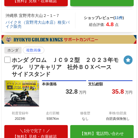
【無料】見積・在庫確認
沖縄県 宜野湾市大山２−１−７
ショップレビュー(
11件
)
バイクＲ（宜野湾大山本店）格安バ
4.8
総合評価:
点
イク販売
ホンダ
複数画像
ホンダ グロム ＪＣ９２型 ２０２３年モ
デル リアキャリア 社外ＢＯＸベース
サイドスタンド
本体価格
支払総額
32.8
35.8
万円
万円
初度登録年
走行距離
修復歴
車検/自賠責
2023年
9387Km
なし
自賠責保険無し
1分で完了！
【無料】電話問い合わせ
【無料】見積・在庫確認