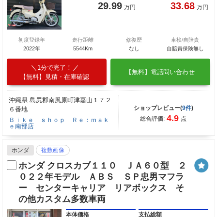
29.99
33.68
万円
万円
初度登録年
走行距離
修復歴
車検/自賠責
2022年
5544Km
なし
自賠責保険無し
1分で完了！
【無料】電話問い合わせ
【無料】見積・在庫確認
沖縄県 島尻郡南風原町津嘉山１７２
ショップレビュー(
9件
)
６番地
4.9
総合評価:
点
Ｂｉｋｅ ｓｈｏｐ Ｒｅ：ｍａｋ
ｅ南部店
ホンダ
複数画像
ホンダ クロスカブ１１０ ＪＡ６０型 ２
０２２年モデル ＡＢＳ ＳＰ忠男マフラ
ー センターキャリア リアボックス そ
の他カスタム多数車両
本体価格
支払総額