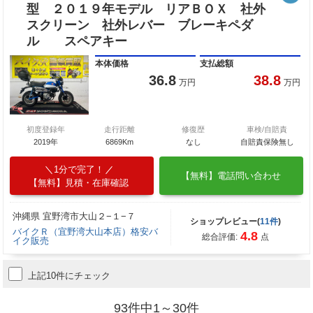
型 ２０１９年モデル リアＢＯＸ 社外
スクリーン 社外レバー ブレーキペダ
ル スペアキー
本体価格
支払総額
36.8
38.8
万円
万円
初度登録年
走行距離
修復歴
車検/自賠責
2019年
6869Km
なし
自賠責保険無し
1分で完了！
【無料】電話問い合わせ
【無料】見積・在庫確認
沖縄県 宜野湾市大山２−１−７
ショップレビュー(
11件
)
バイクＲ（宜野湾大山本店）格安バ
4.8
総合評価:
点
イク販売
上記10件にチェック
93件中1～30件