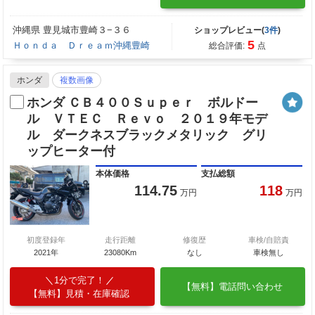
沖縄県 豊見城市豊崎３−３６
ショップレビュー(
3件
)
5
Ｈｏｎｄａ Ｄｒｅａｍ沖縄豊崎
総合評価:
点
ホンダ
複数画像
ホンダ ＣＢ４００Ｓｕｐｅｒ ボルドー
ル ＶＴＥＣ Ｒｅｖｏ ２０１９年モデ
ル ダークネスブラックメタリック グリ
ップヒーター付
本体価格
支払総額
114.75
118
万円
万円
初度登録年
走行距離
修復歴
車検/自賠責
2021年
23080Km
なし
車検無し
1分で完了！
【無料】電話問い合わせ
【無料】見積・在庫確認