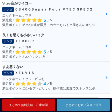
V-tec音がサイコー
ＣＢ４００Ｓｕｐｅｒ Ｆｏｕｒ ＶＴＥＣ ＳＰＥＣ２
ホンダ
ニックネーム：マサ
5
満足度：
／5
満足ポイント:V-tec加速が満足！カラーもバイク屋さんのオリジナルカラーです。
良くも悪くも小さいバイク
ＸＬＲ８０Ｒ
ホンダ
ニックネーム：ヨギ
5
満足度：
／5
満足ポイント:ちいさいところ！
まあ悪くない
ＸＥＬＶＩＳ
ホンダ
ニックネーム：ゼル・ビスお
4
満足度：
／5
満足ポイント:コンセプトがいい。 操作感は素直でストレスは少ない。 走行に安定感があり、姿勢もいいので疲れにくい。 全体的にバランスが良く、尖っていないので落ち着いてバイクに乗る人は長く乗れると思う。
ホンダのバイクレビューを見る
まとめて無料見積・在庫確認
まとめて無料見積・在庫確認
まとめて無料見積・在庫確認
まとめてお気に入りに追加
まとめてお気に入りに追加
まとめてお気に入りに追加