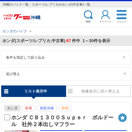
沖縄のバイク一覧：スポーツ/レプリカのホンダ(中古車)一覧
検索
マイページ
メニュー
ホンダのバイク
＞
ホンダ(スポーツ/レプリカ,中古車)
67
件中 1～30件を表示
条件を指定して絞り込み
並び替え
リスト表示中
画像表示に切り替える
ホンダ
新着
複数画像
動画
ホンダ ＣＢ１３００Ｓｕｐｅｒ ボルドー
ル 社外２本出しマフラー