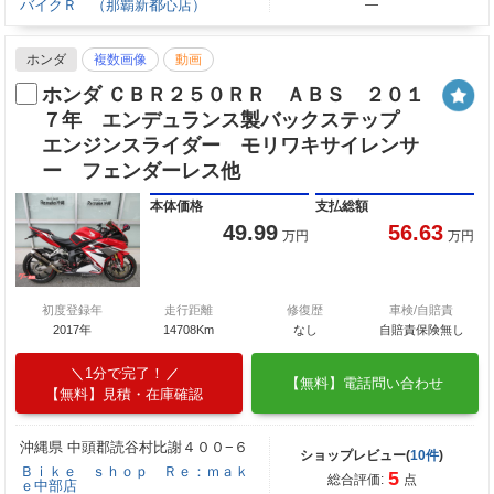
バイクＲ （那覇新都心店）
―
ホンダ
複数画像
動画
ホンダ ＣＢＲ２５０ＲＲ ＡＢＳ ２０１
７年 エンデュランス製バックステップ
エンジンスライダー モリワキサイレンサ
ー フェンダーレス他
本体価格
支払総額
49.99
56.63
万円
万円
初度登録年
走行距離
修復歴
車検/自賠責
2017年
14708Km
なし
自賠責保険無し
1分で完了！
【無料】電話問い合わせ
【無料】見積・在庫確認
沖縄県 中頭郡読谷村比謝４００−６
ショップレビュー(
10件
)
Ｂｉｋｅ ｓｈｏｐ Ｒｅ：ｍａｋ
5
総合評価:
点
ｅ中部店