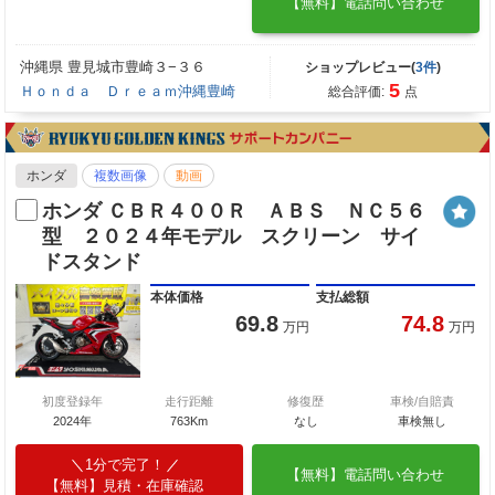
【無料】電話問い合わせ
沖縄県 豊見城市豊崎３−３６
ショップレビュー(
3件
)
5
Ｈｏｎｄａ Ｄｒｅａｍ沖縄豊崎
総合評価:
点
ホンダ
複数画像
動画
ホンダ ＣＢＲ４００Ｒ ＡＢＳ ＮＣ５６
型 ２０２４年モデル スクリーン サイ
ドスタンド
本体価格
支払総額
69.8
74.8
万円
万円
初度登録年
走行距離
修復歴
車検/自賠責
2024年
763Km
なし
車検無し
1分で完了！
【無料】電話問い合わせ
【無料】見積・在庫確認