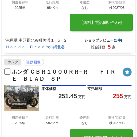
初度登録年
走行距離
修復歴
車検/自賠責
2025年
984Km
なし
検2027/06
【無料】電話問い合わせ
沖縄県 中頭郡北谷町美浜１−５−２
ショップレビュー(
1件
)
5
Ｈｏｎｄａ Ｄｒｅａｍ沖縄北谷
総合評価:
点
ホンダ
複数画像
ホンダ ＣＢＲ１０００ＲＲ−Ｒ ＦＩＲ
Ｅ ＢＬＡＤ ＳＰ
本体価格
支払総額
251.45
255
万円
万円
初度登録年
走行距離
修復歴
車検/自賠責
2025年
5828Km
なし
検2027/05