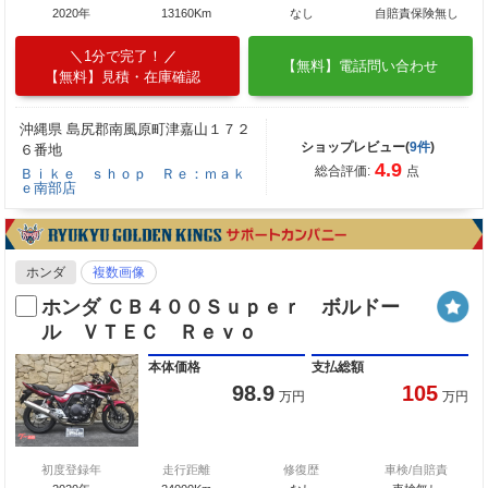
2020年
13160Km
なし
自賠責保険無し
1分で完了！
【無料】電話問い合わせ
【無料】見積・在庫確認
沖縄県 島尻郡南風原町津嘉山１７２
ショップレビュー(
9件
)
６番地
4.9
総合評価:
点
Ｂｉｋｅ ｓｈｏｐ Ｒｅ：ｍａｋ
ｅ南部店
ホンダ
複数画像
ホンダ ＣＢ４００Ｓｕｐｅｒ ボルドー
ル ＶＴＥＣ Ｒｅｖｏ
本体価格
支払総額
98.9
105
万円
万円
初度登録年
走行距離
修復歴
車検/自賠責