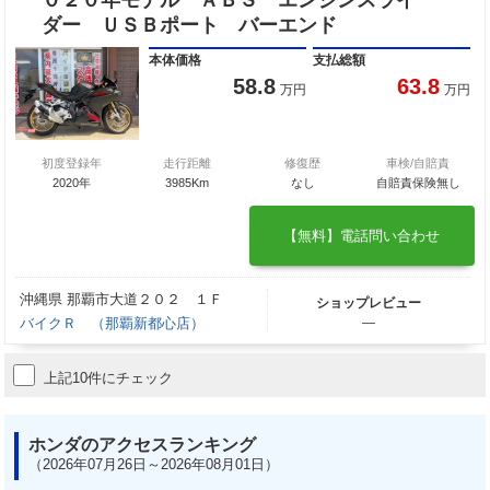
ダー ＵＳＢポート バーエンド
本体価格
支払総額
58.8
63.8
万円
万円
初度登録年
走行距離
修復歴
車検/自賠責
2020年
3985Km
なし
自賠責保険無し
【無料】電話問い合わせ
沖縄県 那覇市大道２０２ １Ｆ
ショップレビュー
バイクＲ （那覇新都心店）
―
上記10件にチェック
ホンダのアクセスランキング
（2026年07月26日～2026年08月01日）