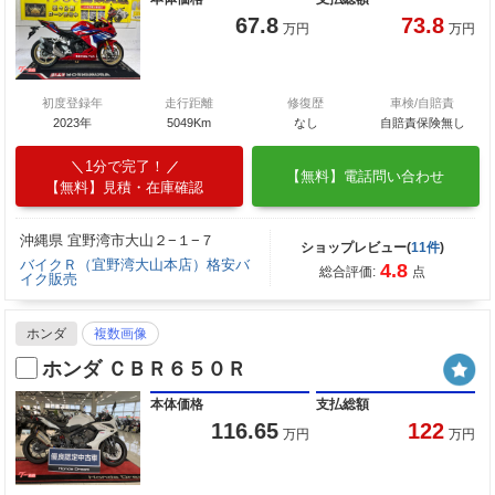
67.8
73.8
万円
万円
初度登録年
走行距離
修復歴
車検/自賠責
2023年
5049Km
なし
自賠責保険無し
1分で完了！
【無料】電話問い合わせ
【無料】見積・在庫確認
沖縄県 宜野湾市大山２−１−７
ショップレビュー(
11件
)
バイクＲ（宜野湾大山本店）格安バ
4.8
総合評価:
点
イク販売
ホンダ
複数画像
ホンダ ＣＢＲ６５０Ｒ
本体価格
支払総額
116.65
122
万円
万円