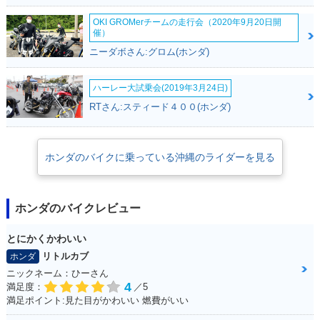
OKI GROMerチームの走行会（2020年9月20日開
催）
ニーダボさん:グロム(ホンダ)
ハーレー大試乗会(2019年3月24日)
RTさん:スティード４００(ホンダ)
ホンダのバイクに乗っている沖縄のライダーを見る
ホンダのバイクレビュー
とにかくかわいい
リトルカブ
ホンダ
ニックネーム：ひーさん
4
満足度：
／5
満足ポイント:見た目がかわいい 燃費がいい