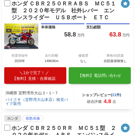
ホンダ ＣＢＲ２５０ＲＲＡＢＳ ＭＣ５１
型 ２０２０年モデル 社外レバー エン
ジンスライダー ＵＳＢポート ＥＴＣ
本体価格
支払総額
58.8
63.8
万円
万円
初度登録年
走行距離
修復歴
車検/自賠責
2020年
14863Km
なし
自賠責保険無し
1分で完了！
【無料】電話問い合わせ
【無料】見積・在庫確認
沖縄県 宜野湾市大山２−１−７
ショップレビュー(
11件
)
バイクＲ（宜野湾大山本店）格安バ
4.8
総合評価:
点
イク販売
ホンダ
複数画像
ホンダ ＣＢＲ２５０ＲＲ ＭＣ５１型 ２
０２０年モデル ＡＢＳ エンジンスライ