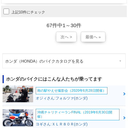
上記10件にチェック
67件中1～30件
次へ >
最後へ »
ホンダ（HONDA）のバイクカタログを見る
ホンダのバイクにはこんな人たちが乗ってます
南の駅やえせ撮影会（2020年6月28日開催）
オジィさん:フォルツァ(ホンダ)
沖縄チャリティーランFINAL（2019年6月30日開
催）
ヨギさん:ＸＬＲ８０Ｒ(ホンダ)