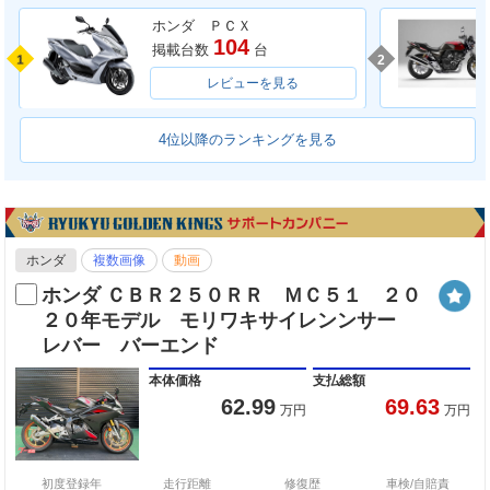
ホンダ ＰＣＸ
104
掲載台数
台
1
2
レビューを見る
4位以降のランキングを見る
ホンダ
複数画像
動画
ホンダ ＣＢＲ２５０ＲＲ ＭＣ５１ ２０
２０年モデル モリワキサイレンンサー
レバー バーエンド
本体価格
支払総額
62.99
69.63
万円
万円
初度登録年
走行距離
修復歴
車検/自賠責