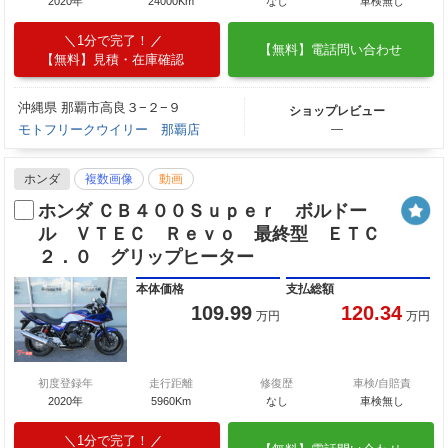
2020年
24000Km
なし
車検無し
1分で完了！
【無料】電話問い合わせ
【無料】見積・在庫確認
沖縄県 那覇市高良３−２−９
ショップレビュー
モトフリークウイリー 那覇店
―
ホンダ
複数画像
動画
ホンダ ＣＢ４００Ｓｕｐｅｒ ボルドー
ル ＶＴＥＣ Ｒｅｖｏ 最終型 ＥＴＣ
２．０ グリップヒーター
本体価格
支払総額
109.99
120.34
万円
万円
初度登録年
走行距離
修復歴
車検/自賠責
2020年
5960Km
なし
車検無し
1分で完了！