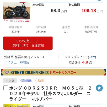
本体価格
支払総額
98.3
106.18
万円
万円
初度登録年
走行距離
修復歴
車検/自賠責
2024年
1642Km
なし
検2027/09
1分で完了！
【無料】見積・在庫確認
沖縄県 那覇市銘苅２６６−３
ショップレビュー(
37件
)
4.9
バイク王 那覇店
総合評価:
点
ホンダ
複数画像
動画
ホンダ ＣＢＲ２５０ＲＲ ＭＣ５１型 ２
０２３年モデル 社外スマホホルダー ス
ライダー マルチバー
本体価格
支払総額