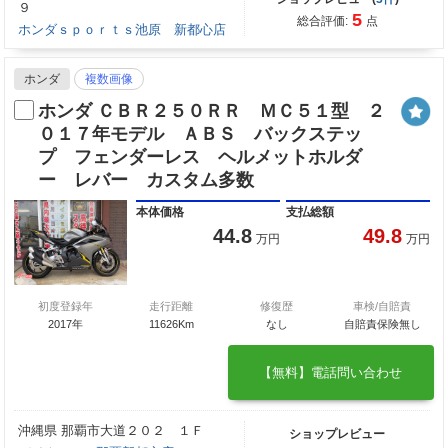
９
5
総合評価:
点
ホンダｓｐｏｒｔｓ池原 新都心店
ホンダ
複数画像
ホンダ ＣＢＲ２５０ＲＲ ＭＣ５１型 ２
０１７年モデル ＡＢＳ バックステッ
プ フェンダーレス ヘルメットホルダ
ー レバー カスタム多数
本体価格
支払総額
44.8
49.8
万円
万円
初度登録年
走行距離
修復歴
車検/自賠責
2017年
11626Km
なし
自賠責保険無し
【無料】電話問い合わせ
沖縄県 那覇市大道２０２ １Ｆ
ショップレビュー