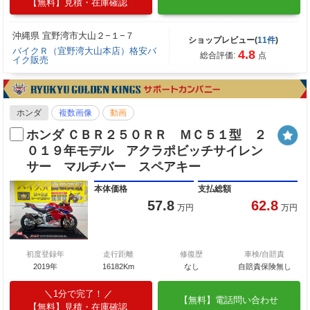
【無料】見積・在庫確認
沖縄県 宜野湾市大山２−１−７
ショップレビュー(
11件
)
バイクＲ（宜野湾大山本店）格安バ
4.8
総合評価:
点
イク販売
ホンダ
複数画像
動画
ホンダ ＣＢＲ２５０ＲＲ ＭＣ５１型 ２
０１９年モデル アクラポビッチサイレン
サー マルチバー スペアキー
本体価格
支払総額
57.8
62.8
万円
万円
初度登録年
走行距離
修復歴
車検/自賠責
2019年
16182Km
なし
自賠責保険無し
1分で完了！
【無料】電話問い合わせ
【無料】見積・在庫確認