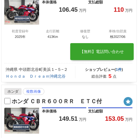
本体価格
支払総額
106.45
110
万円
万円
初度登録年
走行距離
修復歴
車検/自賠責
2025年
413Km
なし
検2027/06
【無料】電話問い合わせ
沖縄県 中頭郡北谷町美浜１−５−２
ショップレビュー(
1件
)
5
Ｈｏｎｄａ Ｄｒｅａｍ沖縄北谷
総合評価:
点
ホンダ
複数画像
ホンダ ＣＢＲ６００ＲＲ ＥＴＣ付
本体価格
支払総額
149.51
153.05
万円
万円