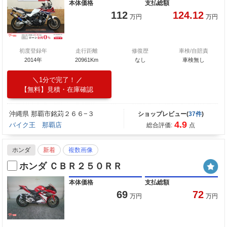
本体価格
支払総額
112
124.12
万円
万円
初度登録年
走行距離
修復歴
車検/自賠責
2014年
20961Km
なし
車検無し
1分で完了！
【無料】見積・在庫確認
沖縄県 那覇市銘苅２６６−３
ショップレビュー(
37件
)
4.9
バイク王 那覇店
総合評価:
点
ホンダ
新着
複数画像
ホンダ ＣＢＲ２５０ＲＲ
本体価格
支払総額
69
72
万円
万円