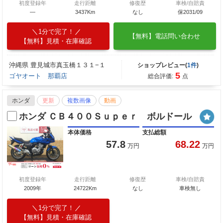
初度登録年
走行距離
修復歴
車検/自賠責
―
3437Km
なし
保2031/09
1分で完了！
【無料】電話問い合わせ
【無料】見積・在庫確認
沖縄県 豊見城市真玉橋１３１−１
ショップレビュー(
1件
)
5
ゴヤオート 那覇店
総合評価:
点
ホンダ
更新
複数画像
動画
ホンダ ＣＢ４００Ｓｕｐｅｒ ボルドール
本体価格
支払総額
57.8
68.22
万円
万円
初度登録年
走行距離
修復歴
車検/自賠責
2009年
24722Km
なし
車検無し
1分で完了！
【無料】見積・在庫確認