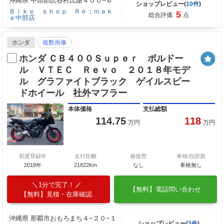
沖縄県 中頭郡読谷村比謝４００−６
ショップレビュー(
10件
)
Ｂｉｋｅ ｓｈｏｐ Ｒｅ：ｍａｋ
5
総合評価:
点
ｅ中部店
ホンダ
複数画像
ホンダ ＣＢ４００Ｓｕｐｅｒ ボルドー
ル ＶＴＥＣ Ｒｅｖｏ ２０１８年モデ
ル グラファイトブラック ゲイルスピー
ドホイール 社外マフラー
本体価格
支払総額
114.75
118
万円
万円
初度登録年
走行距離
修復歴
車検/自賠責
2018年
21822Km
なし
車検無し
1分で完了！
【無料】電話問い合わせ
【無料】見積・在庫確認
沖縄県 那覇市おもろまち４−２０−１
ショップレビュー(
3件
)