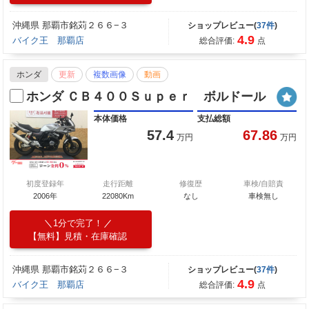
沖縄県 那覇市銘苅２６６−３
ショップレビュー(
37件
)
4.9
バイク王 那覇店
総合評価:
点
ホンダ
更新
複数画像
動画
ホンダ ＣＢ４００Ｓｕｐｅｒ ボルドール
本体価格
支払総額
57.4
67.86
万円
万円
初度登録年
走行距離
修復歴
車検/自賠責
2006年
22080Km
なし
車検無し
1分で完了！
【無料】見積・在庫確認
沖縄県 那覇市銘苅２６６−３
ショップレビュー(
37件
)
4.9
バイク王 那覇店
総合評価:
点