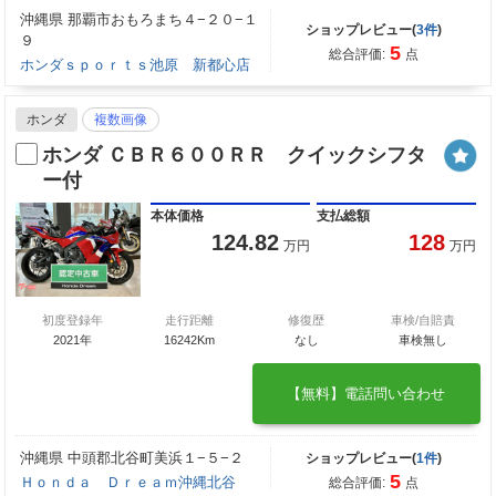
沖縄県 那覇市おもろまち４−２０−１
ショップレビュー(
3件
)
９
5
総合評価:
点
ホンダｓｐｏｒｔｓ池原 新都心店
ホンダ
複数画像
ホンダ ＣＢＲ６００ＲＲ クイックシフタ
ー付
本体価格
支払総額
124.82
128
万円
万円
初度登録年
走行距離
修復歴
車検/自賠責
2021年
16242Km
なし
車検無し
【無料】電話問い合わせ
沖縄県 中頭郡北谷町美浜１−５−２
ショップレビュー(
1件
)
5
Ｈｏｎｄａ Ｄｒｅａｍ沖縄北谷
総合評価:
点