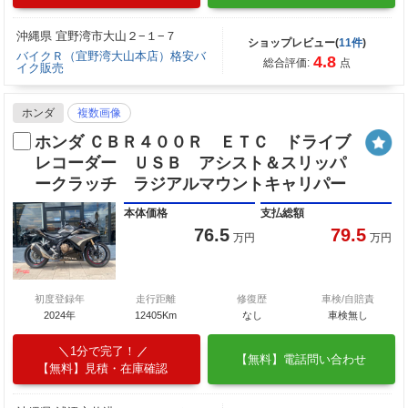
沖縄県 宜野湾市大山２−１−７
ショップレビュー(
11件
)
バイクＲ（宜野湾大山本店）格安バ
4.8
総合評価:
点
イク販売
ホンダ
複数画像
ホンダ ＣＢＲ４００Ｒ ＥＴＣ ドライブ
レコーダー ＵＳＢ アシスト＆スリッパ
ークラッチ ラジアルマウントキャリパー
本体価格
支払総額
76.5
79.5
万円
万円
初度登録年
走行距離
修復歴
車検/自賠責
2024年
12405Km
なし
車検無し
1分で完了！
【無料】電話問い合わせ
【無料】見積・在庫確認