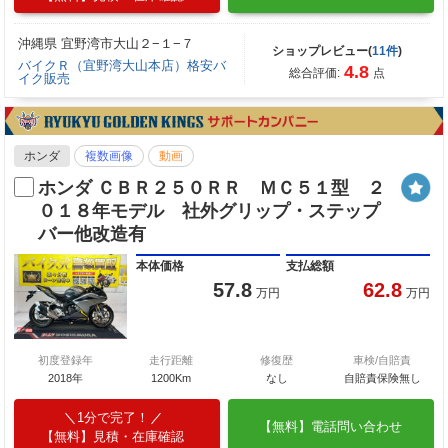
沖縄県 宜野湾市大山２−１−７
ショップレビュー(
11件
)
バイクＲ（宜野湾大山本店）格安バ
4.8
総合評価:
点
イク販売
ホンダ
複数画像
動画
ホンダ ＣＢＲ２５０ＲＲ ＭＣ５１型 ２
０１８年モデル 社外グリップ・ステップ
バー他改造有
本体価格
支払総額
57.8
62.8
万円
万円
初度登録年
走行距離
修復歴
車検/自賠責
2018年
1200Km
なし
自賠責保険無し
1分で完了！
【無料】電話問い合わせ
【無料】見積・在庫確認