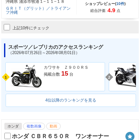
沖縄県 浦添市牧港１−１１−１８
ショップレビュー(
10件
)
ＧＲＩＴ（グリット）／トライアン
4.9
総合評価:
点
フ沖縄
上記10件にチェック
スポーツ／レプリカのアクセスランキング
（2026年07月26日～2026年08月01日）
カワサキ Ｚ９００ＲＳ
15
掲載台数
台
1
2
4位以降のランキングを見る
ホンダ
複数画像
動画
ホンダ ＣＢＲ６５０Ｒ ワンオーナー