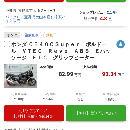
沖縄県 宜野湾市大山２−１−７
ショップレビュー(
11件
)
バイクＲ（宜野湾大山本店）格安バ
4.8
総合評価:
点
イク販売
ホンダ
複数画像
動画
ホンダ ＣＢ４００Ｓｕｐｅｒ ボルドー
ル ＶＴＥＣ Ｒｅｖｏ ＡＢＳ Ｅパッ
ケージ ＥＴＣ グリップヒーター
本体価格
支払総額
82.99
93.34
万円
万円
初度登録年
走行距離
修復歴
車検/自賠責
2018年
25349Km
なし
車検無し
1分で完了！
【無料】電話問い合わせ
【無料】見積・在庫確認