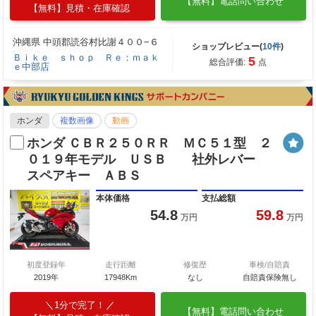
【無料】電話問い合わせ
【無料】見積・在庫確認
沖縄県 中頭郡読谷村比謝４００−６
ショップレビュー(
10件
)
Ｂｉｋｅ ｓｈｏｐ Ｒｅ：ｍａｋ
5
総合評価:
点
ｅ中部店
ホンダ
複数画像
動画
ホンダ ＣＢＲ２５０ＲＲ ＭＣ５１型 ２
０１９年モデル ＵＳＢ 社外レバー
スペアキー ＡＢＳ
本体価格
支払総額
54.8
59.8
万円
万円
初度登録年
走行距離
修復歴
車検/自賠責
2019年
17948Km
なし
自賠責保険無し
1分で完了！
【無料】電話問い合わせ