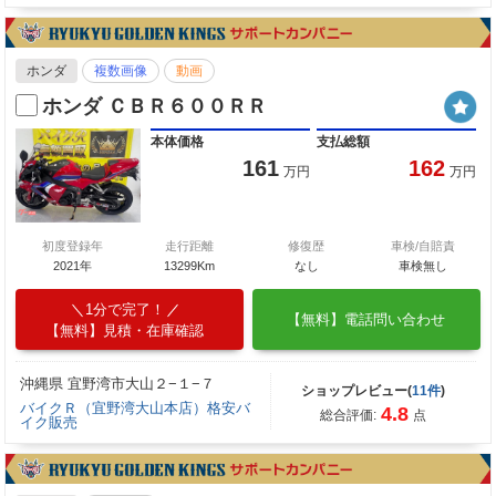
ホンダ
複数画像
動画
ホンダ ＣＢＲ６００ＲＲ
本体価格
支払総額
161
162
万円
万円
初度登録年
走行距離
修復歴
車検/自賠責
2021年
13299Km
なし
車検無し
1分で完了！
【無料】電話問い合わせ
【無料】見積・在庫確認
沖縄県 宜野湾市大山２−１−７
ショップレビュー(
11件
)
バイクＲ（宜野湾大山本店）格安バ
4.8
総合評価:
点
イク販売