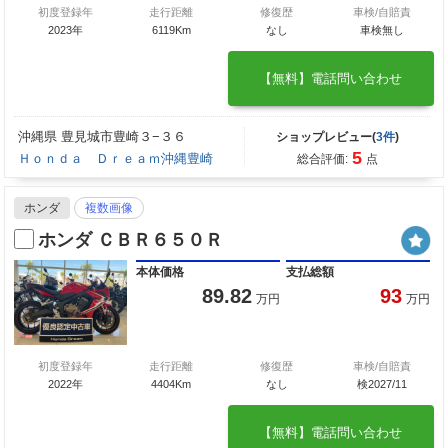
初度登録年
走行距離
修復歴
車検/自賠責
2023年
6119Km
なし
車検無し
【無料】電話問い合わせ
沖縄県 豊見城市豊崎３−３６
ショップレビュー(
3件
)
5
Ｈｏｎｄａ Ｄｒｅａｍ沖縄豊崎
総合評価:
点
ホンダ
複数画像
ホンダ ＣＢＲ６５０Ｒ
本体価格
支払総額
89.82
93
万円
万円
初度登録年
走行距離
修復歴
車検/自賠責
2022年
4404Km
なし
検2027/11
【無料】電話問い合わせ