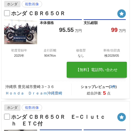
ホンダ
複数画像
ホンダ ＣＢＲ６５０Ｒ
本体価格
支払総額
95.55
99
万円
万円
初度登録年
走行距離
修復歴
車検/自賠責
2025年
9047Km
なし
検2028/05
【無料】電話問い合わせ
沖縄県 豊見城市豊崎３−３６
ショップレビュー(
3件
)
5
Ｈｏｎｄａ Ｄｒｅａｍ沖縄豊崎
総合評価:
点
ホンダ
複数画像
ホンダ ＣＢＲ６５０Ｒ Ｅ−Ｃｌｕｔｃ
ｈ ＥＴＣ付