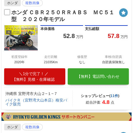
ホンダ
複数画像
ホンダ ＣＢＲ２５０ＲＲＡＢＳ ＭＣ５１
型 ２０２０年モデル
本体価格
支払総額
52.8
57.8
万円
万円
初度登録年
走行距離
修復歴
車検/自賠責
2020年
21035Km
なし
自賠責保険無し
1分で完了！
【無料】電話問い合わせ
【無料】見積・在庫確認
沖縄県 宜野湾市大山２−１−７
ショップレビュー(
11件
)
バイクＲ（宜野湾大山本店）格安バ
4.8
総合評価:
点
イク販売
ホンダ
複数画像