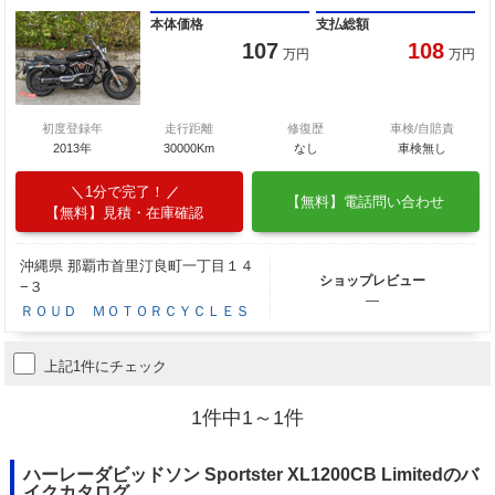
本体価格
支払総額
107
108
万円
万円
初度登録年
走行距離
修復歴
車検/自賠責
2013年
30000Km
なし
車検無し
1分で完了！
【無料】電話問い合わせ
【無料】見積・在庫確認
沖縄県 那覇市首里汀良町一丁目１４
ショップレビュー
−３
―
ＲＯＵＤ ＭＯＴＯＲＣＹＣＬＥＳ
上記1件にチェック
1件中1～1件
ハーレーダビッドソン Sportster XL1200CB Limitedのバ
イクカタログ