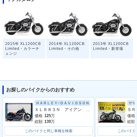
2015年 XL1200CB
2014年 XL1200CB
2013年 XL1200CB
Limited・カラーチ
Limited・その他
Limited・新登場
ェンジ
お探しのバイクからのおすすめ
ＨＡＲＬＥＹ−ＤＡＶＩＤＳＯＮ
ヤマ
ＸＬ８８３Ｎ アイアン ２０１４Ｙ
価格:
125
万
価格:
総額:
139
万
総額:
このバイクと同じ車種を検索
このバイク