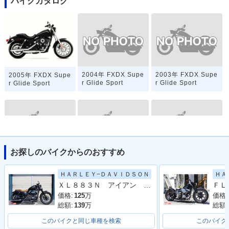
バイクカタログ
2004年 FXDX Supe
2003年 FXDX Supe
2005年 FXDX Supe
r Glide Sport
r Glide Sport
r Glide Sport
お探しのバイクからのおすすめ
2002年 FXDX Supe
2001年 FXDX Supe
2000年 FXDX Supe
r Glide Sport
r Glide Sport
r Glide Sport
ＨＡＲＬＥＹ−ＤＡＶＩＤＳＯＮ
ＨＡ
ＸＬ８８３Ｎ アイアン ２０１４Ｙ
価格:
125
万
価格:
総額:
139
万
総額:
このバイクと同じ車種を検索
このバイク