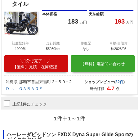
タイル
本体価格
支払総額
183
193
万円
万円
初度登録年
走行距離
修復歴
車検/自賠責
1999年
55930Km
なし
検2028/05
1分で完了！
【無料】電話問い合わせ
【無料】見積・在庫確認
沖縄県 那覇市首里末吉町３−５９−２
ショップレビュー(
32件
)
4.7
Ｄ’ｓ ＧＡＲＡＧＥ
総合評価:
点
上記1件にチェック
1件中1～1件
ハーレーダビッドソン FXDX Dyna Super Glide Sportの