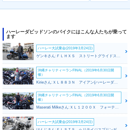
1999年 FXDX Supe
r Glide Sport
ハーレーダビッドソンのバイクにはこんな人たちが乗って
ます
ハーレー大試乗会(2019年3月24日)
ゲンキさん:ＦＬＨＸＳ ストリートグライドスペシャル(ハーレーダビッドソン)
沖縄チャリティーランFINAL（2019年6月30日開
催）
Kirieさん:ＸＬ８８３Ｎ アイアン(ハーレーダビッドソン)
沖縄チャリティーランFINAL（2019年6月30日開
催）
Maserati Milkeさん:ＸＬ１２００Ｘ フォーティエイト(ハーレーダビッドソン)
ハーレー大試乗会(2019年3月24日)
けんじさん:ＦＬＳＴＳ ヘリテイジスプリンガー(ハーレーダビッドソン)