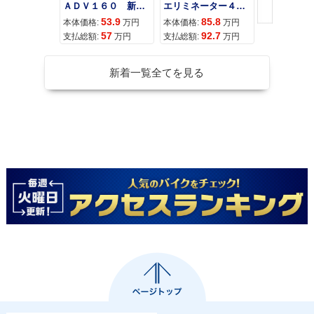
ＡＤＶ１６０ 新車 ２０２６年最新モデル パールスモーキーグレー スマートキー ２９Ｌメットイン ＵＳＢ Ｔｙｐｅ−Ｃ装備
エリミネーター４００
53.9
85.8
95
本体価格:
万円
本体価格:
万円
本体価格:
57
92.7
10
支払総額:
万円
支払総額:
万円
支払総額:
新着一覧全てを見る