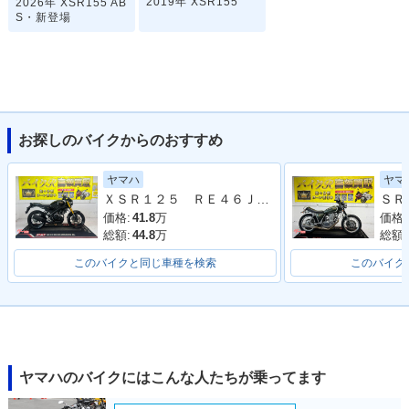
2019年 XSR155
2026年 XSR155 AB
S・新登場
お探しのバイクからのおすすめ
ヤマハ
ヤマ
ＸＳＲ１２５ ＲＥ４６Ｊ型 ２０２４年モデル スペアキー スクリーン ＬＥＤヘッドライト
価格:
41.8
万
価格:
総額:
44.8
万
総額:
このバイクと同じ車種を検索
このバイク
ヤマハのバイクにはこんな人たちが乗ってます