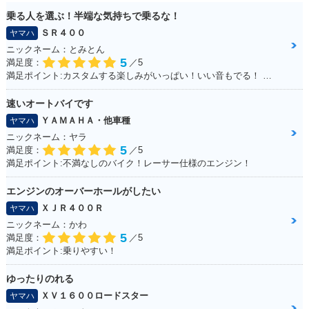
乗る人を選ぶ！半端な気持ちで乗るな！
ＳＲ４００
ヤマハ
ニックネーム：とみとん
5
満足度：
／5
満足ポイント:カスタムする楽しみがいっぱい！いい音もでる！ シルバーの洗濯ばさみがこだわりポイントです
速いオートバイです
ＹＡＭＡＨＡ・他車種
ヤマハ
ニックネーム：ヤラ
5
満足度：
／5
満足ポイント:不満なしのバイク！レーサー仕様のエンジン！
エンジンのオーバーホールがしたい
ＸＪＲ４００Ｒ
ヤマハ
ニックネーム：かわ
5
満足度：
／5
満足ポイント:乗りやすい！
ゆったりのれる
ＸＶ１６００ロードスター
ヤマハ