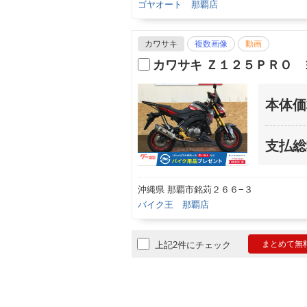
ゴヤオート 那覇店
カワサキ
複数画像
動画
カワサキ Ｚ１２５ＰＲＯ
本体価
支払総
沖縄県 那覇市銘苅２６６−３
バイク王 那覇店
まとめて無
上記2件にチェック