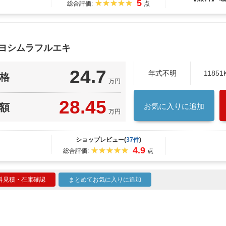
5
総合評価:
点
 ヨシムラフルエキ
24.7
年式不明
11851
格
万円
28.45
額
お気に入りに追加
万円
ショップレビュー(
37件
)
4.9
総合評価:
点
料見積・在庫確認
まとめてお気に入りに追加