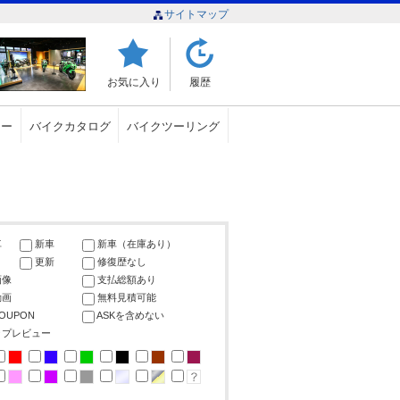
サイトマップ
お気に入り
履歴
ュー
バイクカタログ
バイクツーリング
車
新車
新車（在庫あり）
更新
修復歴なし
画像
支払総額あり
動画
無料見積可能
COUPON
ASKを含めない
ップレビュー