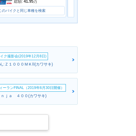
総額:
35.8
万
総額:
41.95
万
このバイクと同じ車種を検索
このバイクと同じ車種を検索
イク撮影会(2019年12月8日)
:Ｚ１０００ＭＫII(カワサキ)
ーランFINAL（2019年6月30日開催）
ｉｎｊａ ４００(カワサキ)