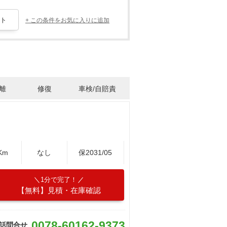
+ この条件をお気に入りに追加
離
修復
車検/自賠責
Km
なし
保2031/05
1分で完了！
【無料】見積・在庫確認
0078-60162-9373
話問合せ