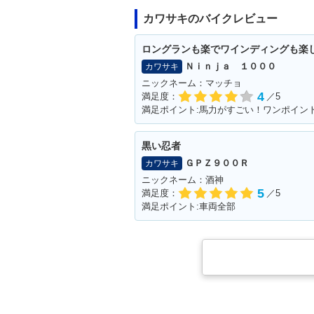
カワサキのバイクレビュー
ロングランも楽でワインディングも楽
Ｎｉｎｊａ １０００
カワサキ
ニックネーム：マッチョ
4
満足度：
／5
黒い忍者
ＧＰＺ９００Ｒ
カワサキ
ニックネーム：酒神
5
満足度：
／5
満足ポイント:車両全部