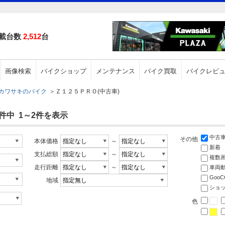
載台数
2,512
台
画像検索
バイクショップ
メンテナンス
バイク買取
バイクレビ
カワサキのバイク
＞
Ｚ１２５ＰＲＯ(中古車)
件中 1～2件を表示
中古
その他
本体価格
～
新着
支払総額
～
複数
走行距離
～
車両
Goo
地域
ショ
色