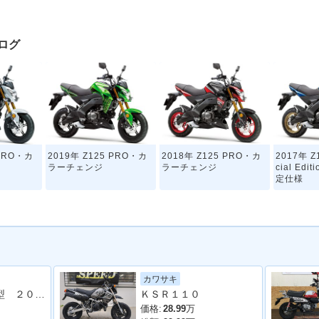
タログ
 PRO・カ
2019年 Z125 PRO・カ
2018年 Z125 PRO・カ
2017年 Z
ラーチェンジ
ラーチェンジ
cial Ed
定仕様
カワサキ
グロム ＪＣ９２型 ２０２３年モデル リアキャリア 社外ＢＯＸベース サイドスタンド
ＫＳＲ１１０
 PRO・新
2016年 Z125
価格:
28.99
万