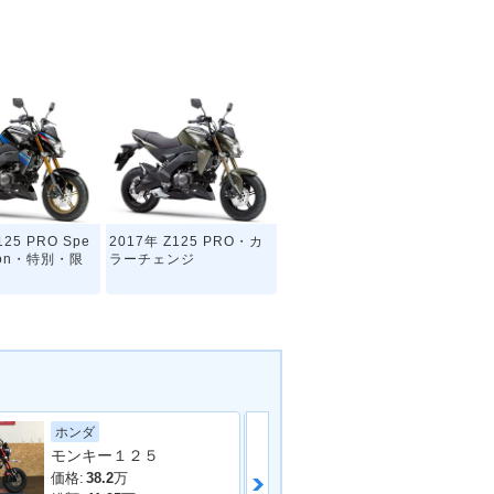
125 PRO Spe
2017年 Z125 PRO・カ
ition・特別・限
ラーチェンジ
カワサキ
ホンダ
モンキー１２５
価格:
32.8
万
価格:
38.2
万