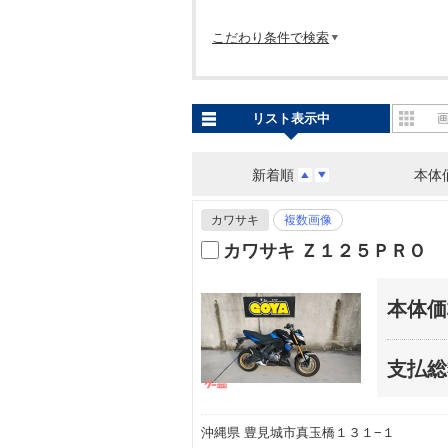
こだわり条件で検索
リスト表示中
新着順
本体
カワサキ
複数画像
カワサキ Ｚ１２５ＰＲＯ
本体価
支払総
沖縄県 豊見城市真玉橋１３１−１