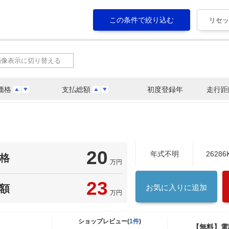
画像表示に切り替える
価格
支払総額
初度登録年
走行距
20
年式不明
26286
格
万円
23
額
お気に入りに追加
万円
ショップレビュー(
1件
)
【無料】電