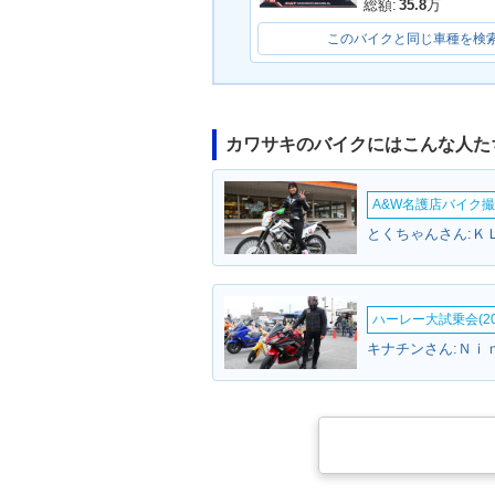
総額:
35.8
万
このバイクと同じ車種を検
カワサキのバイクにはこんな人た
A&W名護店バイク撮影
とくちゃんさん:Ｋ
ハーレー大試乗会(20
キナチンさん:Ｎｉ