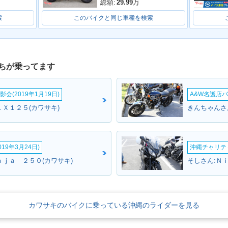
総額:
29.99
万
索
このバイクと同じ車種を検索
ちが乗ってます
会(2019年1月19日)
A&W名護店バ
ＬＸ１２５(カワサキ)
きんちゃんさん
19年3月24日)
沖縄チャリティ
ｎｊａ ２５０(カワサキ)
そしさん:Ｎ
カワサキのバイクに乗っている沖縄のライダーを見る