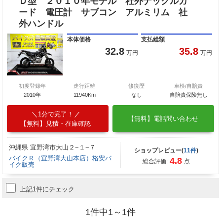
Ｄ型 ２０１０年モデル 社外ナックルガ
ード 電圧計 サブコン アルミリム 社
外ハンドル
本体価格
支払総額
32.8
35.8
万円
万円
初度登録年
走行距離
修復歴
車検/自賠責
2010年
11940Km
なし
自賠責保険無し
1分で完了！
【無料】電話問い合わせ
【無料】見積・在庫確認
沖縄県 宜野湾市大山２−１−７
ショップレビュー(
11件
)
バイクＲ（宜野湾大山本店）格安バ
4.8
総合評価:
点
イク販売
上記1件にチェック
1件中1～1件