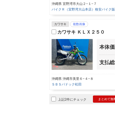
沖縄県 宜野湾市大山２−１−７
バイクＲ（宜野湾大山本店）格安バイク販
カワサキ
複数画像
カワサキ ＫＬＸ２５０
本体価
支払総
沖縄県 沖縄市美里６−４−８
ＳＢＳパドック松田
まとめて無
上記2件にチェック