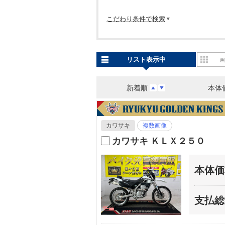
こだわり条件で検索
リスト表示中
新着順
本体
カワサキ
複数画像
カワサキ ＫＬＸ２５０
本体価
支払総