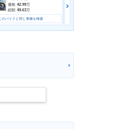
価格:
42.99
万
価格:
32.8
万
総額:
49.63
万
総額:
35.8
万
このバイクと同じ車種を検索
このバイクと同じ車種を検索
KLX250・マイ
1999年 KLX250・カラ
ンジ
ーチェンジ