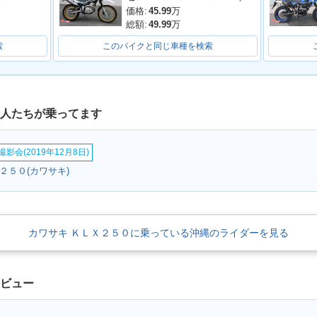
価格:
45.99
万
総額:
49.99
万
索
このバイクと同じ車種を検索
な人たちが乗ってます
50・カラ
2003年 KLX250・カラ
2002年 KLX250・カラ
2001年 
ーチェンジ
ーチェンジ
ナーチェ
影会(2019年12月8日)
Ｘ２５０(カワサキ)
カワサキ ＫＬＸ２５０に乗っている沖縄のライダーを見る
0
1980年 KLX250
1979年 KLX250
レビュー