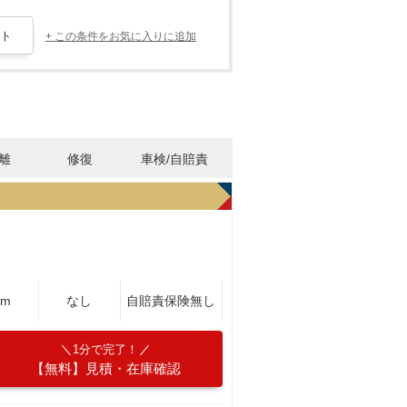
+ この条件をお気に入りに追加
離
修復
車検/自賠責
Km
なし
自賠責保険無し
1分で完了！
【無料】見積・在庫確認