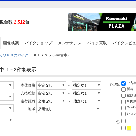
載台数
2,512
台
画像検索
バイクショップ
メンテナンス
バイク買取
バイクレビ
カワサキのバイク
＞
ＫＬＸ２５０(中古車)
中 1～2件を表示
中古
その他
本体価格
～
新着
支払総額
～
複数
走行距離
～
車両
Goo
地域
ショ
色