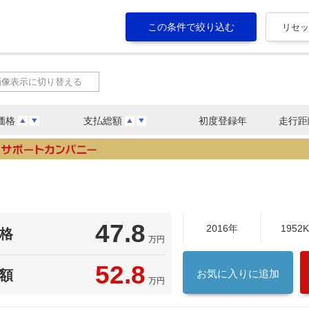
画像表示に切り替える
価格
支払総額
初度登録年
走行距
47.8
2016年
1952
格
万円
52.8
額
お気に入りに追加
万円