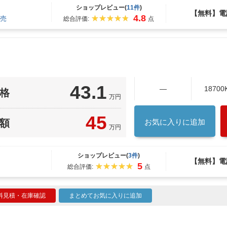
ショップレビュー(
11件
)
【無料】電
4.8
売
総合評価:
点
43.1
―
18700
格
万円
45
額
お気に入りに追加
万円
ショップレビュー(
3件
)
【無料】電
5
総合評価:
点
料見積・在庫確認
まとめてお気に入りに追加