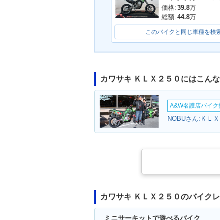
価格:
39.8
万
総額:
44.8
万
このバイクと同じ車種を検
カワサキ ＫＬＸ２５０にはこん
2005年 KLX250・マイ
2004年 KLX2
ナーチェンジ
ーチェンジ
A&W名護店バイク撮
NOBUさん:ＫＬ
1981年 KLX25
1998年 KLX250・新登
場
カワサキ ＫＬＸ２５０のバイク
ミニサーキットで遊べるバイク