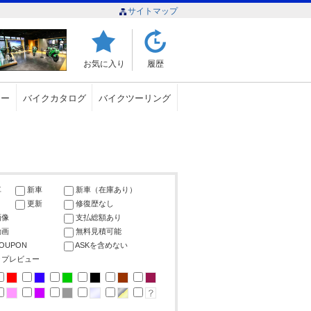
サイトマップ
お気に入り
履歴
ュー
バイクカタログ
バイクツーリング
車
新車
新車（在庫あり）
更新
修復歴なし
画像
支払総額あり
動画
無料見積可能
COUPON
ASKを含めない
ップレビュー