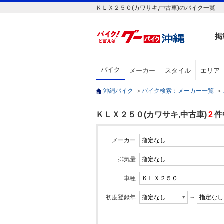
ＫＬＸ２５０(カワサキ,中古車)のバイク一覧
掲
バイク
メーカー
スタイル
エリア
沖縄バイク
＞
バイク検索：メーカー一覧
＞
ＫＬＸ２５０(カワサキ,中古車)
2
件
メーカー
排気量
車種
初度登録年
～