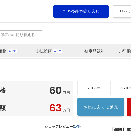
画像表示に切り替える
価格
支払総額
初度登録年
走行距
60
2008年
13590
格
万円
63
額
お気に入りに追加
万円
ショップレビュー(
1件
)
【無料】電