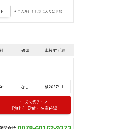
+ この条件をお気に入りに追加
離
修復
車検/自賠責
Km
なし
検2027/11
1分で完了！
【無料】見積・在庫確認
0078-60162-9373
話問合せ