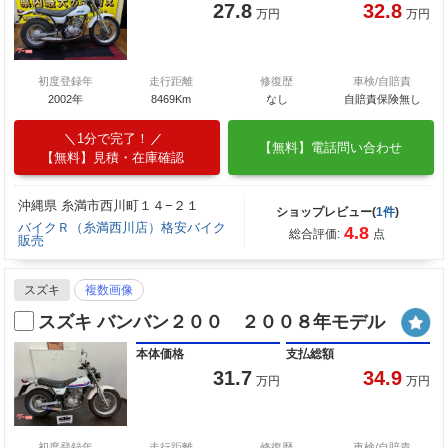
27.8
32.8
万円
万円
初度登録年
走行距離
修復歴
車検/自賠責
2002年
8469Km
なし
自賠責保険無し
1分で完了！
【無料】電話問い合わせ
【無料】見積・在庫確認
沖縄県 糸満市西川町１４−２１
ショップレビュー(
1件
)
バイクＲ（糸満西川店）格安バイク
4.8
総合評価:
点
販売
スズキ
複数画像
スズキ バンバン２００ ２００８年モデル
本体価格
支払総額
31.7
34.9
万円
万円
初度登録年
走行距離
修復歴
車検/自賠責