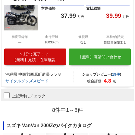
本体価格
支払総額
37.99
39.99
万円
万円
初度登録年
走行距離
修復歴
車検/自賠責
―
18030Km
なし
自賠責保険無し
1分で完了！
【無料】電話問い合わせ
【無料】見積・在庫確認
沖縄県 中頭郡西原町翁長５５８
ショップレビュー(
19件
)
4.8
サイクルグッズスピード
総合評価:
点
上記8件にチェック
8件中1～8件
スズキ VanVan 200/Zのバイクカタログ