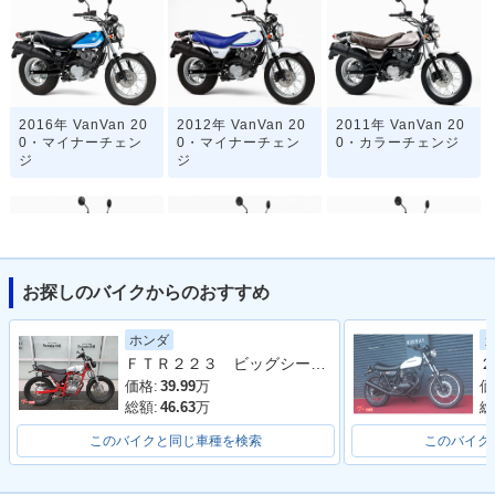
2016年 VanVan 20
2012年 VanVan 20
2011年 VanVan 20
0・マイナーチェン
0・マイナーチェン
0・カラーチェンジ
ジ
ジ
お探しのバイクからのおすすめ
2010年 VanVan 20
2008年 VanVan 20
2008年 VanVan 20
ホンダ
0・カラーチェンジ
0・カラーチェンジ
0・マイナーチェン
ＦＴＲ２２３ ビッグシーダーアルミタンク タックロールシート ロボハン フェンダーレス
２
ジ
価格:
39.99
万
価
総額:
46.63
万
総
このバイクと同じ車種を検索
このバイク