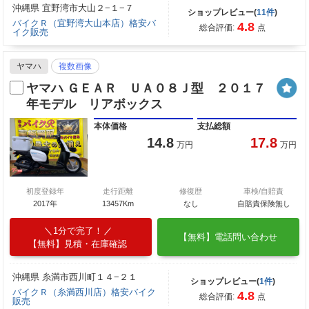
沖縄県 宜野湾市大山２−１−７
ショップレビュー(
11件
)
バイクＲ（宜野湾大山本店）格安バ
4.8
総合評価:
点
イク販売
ヤマハ
複数画像
ヤマハ ＧＥＡＲ ＵＡ０８Ｊ型 ２０１７
年モデル リアボックス
本体価格
支払総額
14.8
17.8
万円
万円
初度登録年
走行距離
修復歴
車検/自賠責
2017年
13457Km
なし
自賠責保険無し
1分で完了！
【無料】電話問い合わせ
【無料】見積・在庫確認
沖縄県 糸満市西川町１４−２１
ショップレビュー(
1件
)
バイクＲ（糸満西川店）格安バイク
4.8
総合評価:
点
販売