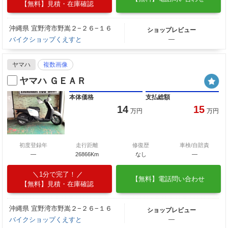
【無料】見積・在庫確認
沖縄県 宜野湾市野嵩２−２６−１６
ショップレビュー
バイクショップくえすと
―
ヤマハ
複数画像
ヤマハ ＧＥＡＲ
本体価格
支払総額
14
15
万円
万円
初度登録年
走行距離
修復歴
車検/自賠責
―
26866Km
なし
―
1分で完了！
【無料】電話問い合わせ
【無料】見積・在庫確認
沖縄県 宜野湾市野嵩２−２６−１６
ショップレビュー
バイクショップくえすと
―