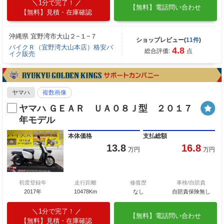
1分で完了！
【無料】電話問い合わせ
【無料】見積・在庫確認
沖縄県 宜野湾市大山２−１−７
ショップレビュー(
11件
)
バイクＲ（宜野湾大山本店）格安バ
4.8
総合評価:
点
イク販売
ヤマハ
複数画像
ヤマハ ＧＥＡＲ ＵＡ０８Ｊ型 ２０１７
年モデル
本体価格
支払総額
13.8
16.8
万円
万円
初度登録年
走行距離
修復歴
車検/自賠責
2017年
10478Km
なし
自賠責保険無し
1分で完了！
【無料】電話問い合わせ
【無料】見積・在庫確認