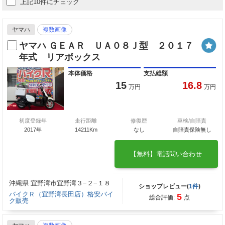
上記10件にチェック
ヤマハ
複数画像
ヤマハ ＧＥＡＲ ＵＡ０８Ｊ型 ２０１７
年式 リアボックス
本体価格
支払総額
15
16.8
万円
万円
初度登録年
走行距離
修復歴
車検/自賠責
2017年
14211Km
なし
自賠責保険無し
【無料】電話問い合わせ
沖縄県 宜野湾市宜野湾３−２−１８
ショップレビュー(
1件
)
バイクＲ（宜野湾長田店）格安バイ
5
総合評価:
点
ク販売