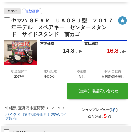
ヤマハ
複数画像
ヤマハ ＧＥＡＲ ＵＡ０８Ｊ型 ２０１７
年モデル スペアキー センタースタン
ド サイドスタンド 前カゴ
本体価格
支払総額
14.8
16.8
万円
万円
初度登録年
走行距離
修復歴
車検/自賠責
2017年
5030Km
なし
自賠責保険無し
【無料】電話問い合わせ
沖縄県 宜野湾市宜野湾３−２−１８
ショップレビュー(
1件
)
バイクＲ（宜野湾長田店）格安バイ
5
総合評価:
点
ク販売