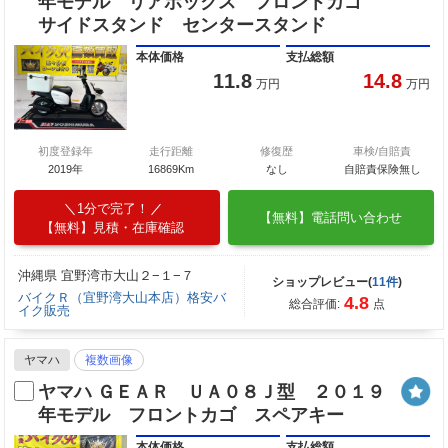
年モデル リアボックス フロントカゴ
サイドスタンド センタースタンド
本体価格
支払総額
11.8
14.8
万円
万円
初度登録年
走行距離
修復歴
車検/自賠責
2019年
16869Km
なし
自賠責保険無し
1分で完了！
【無料】電話問い合わせ
【無料】見積・在庫確認
沖縄県 宜野湾市大山２−１−７
ショップレビュー(
11件
)
バイクＲ（宜野湾大山本店）格安バ
4.8
総合評価:
点
イク販売
ヤマハ
複数画像
ヤマハ ＧＥＡＲ ＵＡ０８Ｊ型 ２０１９
年モデル フロントカゴ スペアキー
本体価格
支払総額