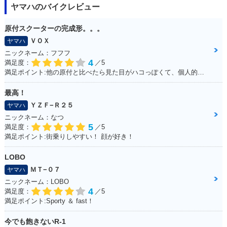
ヤマハのバイクレビュー
原付スクーターの完成形。。。
ＶＯＸ
ヤマハ
ニックネーム：フフフ
4
満足度：
／5
満足ポイント:他の原付と比べたら見た目がハコっぽくて、個人的に好みのデザインだった為3年程前に購入。 毎日通勤の足に利用していますが、これといった不都合もなく、いつも快適な通勤ができています。 特にシートが長く広いので、私(180cmの男性)でもゆったり座れて、たまにする遠出でも疲れにくいです。
最高！
ＹＺＦ−Ｒ２５
ヤマハ
ニックネーム：なつ
5
満足度：
／5
満足ポイント:街乗りしやすい！ 顔が好き！
LOBO
ＭＴ−０７
ヤマハ
ニックネーム：LOBO
4
満足度：
／5
満足ポイント:Sporty ＆ fast！
今でも飽きないR-1