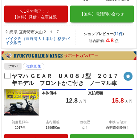
1分で完了！
【無料】電話問い合わせ
【無料】見積・在庫確認
沖縄県 宜野湾市大山２−１−７
ショップレビュー(
11件
)
バイクＲ（宜野湾大山本店）格安バ
4.8
総合評価:
点
イク販売
ヤマハ
複数画像
ヤマハ ＧＥＡＲ ＵＡ０８Ｊ型 ２０１７
年モデル フロントかご付き ノーマル車
本体価格
支払総額
12.8
15.8
万円
万円
初度登録年
走行距離
修復歴
車検/自賠責
2017年
18965Km
なし
自賠責保険無し