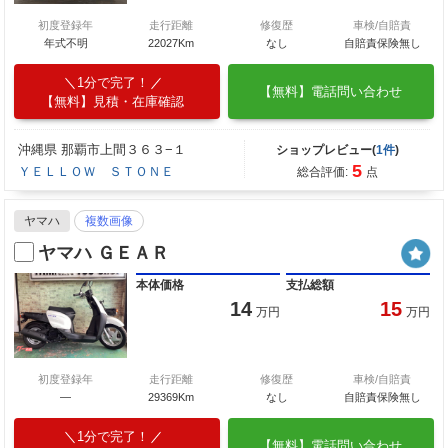
初度登録年
走行距離
修復歴
車検/自賠責
年式不明
22027Km
なし
自賠責保険無し
1分で完了！
【無料】電話問い合わせ
【無料】見積・在庫確認
沖縄県 那覇市上間３６３−１
ショップレビュー(
1件
)
5
ＹＥＬＬＯＷ ＳＴＯＮＥ
総合評価:
点
ヤマハ
複数画像
ヤマハ ＧＥＡＲ
本体価格
支払総額
14
15
万円
万円
初度登録年
走行距離
修復歴
車検/自賠責
―
29369Km
なし
自賠責保険無し
1分で完了！
【無料】電話問い合わせ