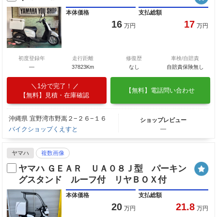
本体価格
支払総額
16
17
万円
万円
初度登録年
走行距離
修復歴
車検/自賠責
―
37823Km
なし
自賠責保険無し
1分で完了！
【無料】電話問い合わせ
【無料】見積・在庫確認
沖縄県 宜野湾市野嵩２−２６−１６
ショップレビュー
バイクショップくえすと
―
ヤマハ
複数画像
ヤマハ ＧＥＡＲ ＵＡ０８Ｊ型 パーキン
グスタンド ルーフ付 リヤＢＯＸ付
本体価格
支払総額
20
21.8
万円
万円