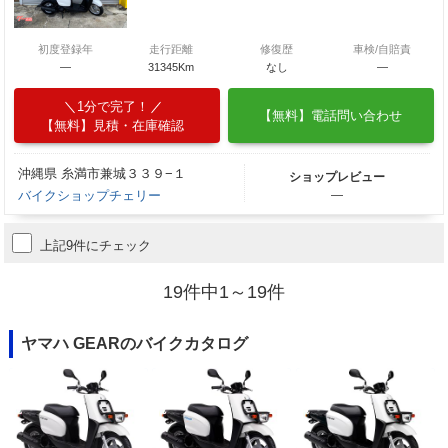
初度登録年
走行距離
修復歴
車検/自賠責
―
31345Km
なし
―
1分で完了！
【無料】電話問い合わせ
【無料】見積・在庫確認
沖縄県 糸満市兼城３３９−１
ショップレビュー
バイクショップチェリー
―
上記9件にチェック
19件中1～19件
ヤマハ GEARのバイクカタログ