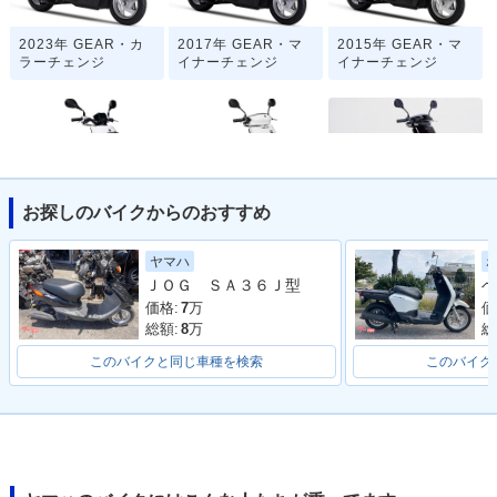
2023年 GEAR・カ
2017年 GEAR・マ
2015年 GEAR・マ
ラーチェンジ
イナーチェンジ
イナーチェンジ
お探しのバイクからのおすすめ
2008年 GEAR・フ
2006年 GEAR・マ
2003年 GEAR Blac
ルモデルチェンジ
イナーチェンジ
k Edition・特別・限
ヤマハ
定仕様
ＪＯＧ ＳＡ３６Ｊ型
ベ
価格:
7
万
価
総額:
8
万
総
このバイクと同じ車種を検索
このバイク
2000年 GEAR・マ
1996年 GEAR・マ
1994年 GEAR・新
イナーチェンジ
イナーチェンジ
登場