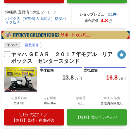
沖縄県 宜野湾市大山２−１−７
ショップレビュー(
11件
)
バイクＲ（宜野湾大山本店）格安バ
4.8
総合評価:
点
イク販売
ヤマハ
複数画像
ヤマハ ＧＥＡＲ ２０１７年モデル リア
ボックス センタースタンド
本体価格
支払総額
13.8
16.8
万円
万円
初度登録年
走行距離
修復歴
車検/自賠責
2017年
8976Km
なし
自賠責保険無し
1分で完了！
【無料】電話問い合わせ
【無料】見積・在庫確認