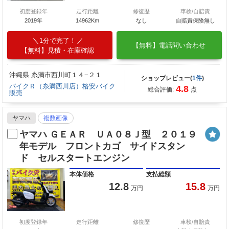
初度登録年
走行距離
修復歴
車検/自賠責
2019年
14962Km
なし
自賠責保険無し
1分で完了！
【無料】電話問い合わせ
【無料】見積・在庫確認
沖縄県 糸満市西川町１４−２１
ショップレビュー(
1件
)
バイクＲ（糸満西川店）格安バイク
4.8
総合評価:
点
販売
ヤマハ
複数画像
ヤマハ ＧＥＡＲ ＵＡ０８Ｊ型 ２０１９
年モデル フロントカゴ サイドスタン
ド セルスタートエンジン
本体価格
支払総額
12.8
15.8
万円
万円
初度登録年
走行距離
修復歴
車検/自賠責