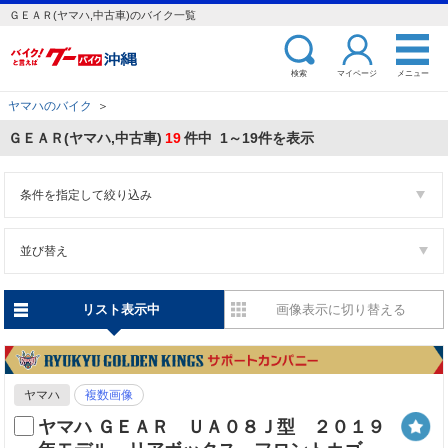
ＧＥＡＲ(ヤマハ,中古車)のバイク一覧
検索
マイページ
メニュー
ヤマハのバイク
＞
ＧＥＡＲ(ヤマハ,中古車)
19
件中 1～19件を表示
条件を指定して絞り込み
並び替え
リスト表示中
画像表示に切り替える
ヤマハ
複数画像
ヤマハ ＧＥＡＲ ＵＡ０８Ｊ型 ２０１９