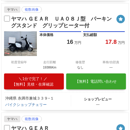
ヤマハ
複数画像
ヤマハ ＧＥＡＲ ＵＡ０８Ｊ型 パーキン
グスタンド グリップヒーター付
本体価格
支払総額
16
17.8
万円
万円
初度登録年
走行距離
修復歴
車検/自賠責
―
19386Km
なし
―
1分で完了！
【無料】電話問い合わせ
【無料】見積・在庫確認
沖縄県 糸満市兼城３３９−１
ショップレビュー
バイクショップチェリー
―
ヤマハ
複数画像
ヤマハ ＧＥＡＲ