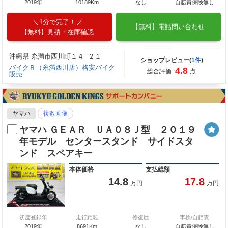
2019年
10189Km
なし
自賠責保険無し
1分で完了！
【無料】電話問い合わせ
【無料】見積・在庫確認
沖縄県 糸満市西川町１４−２１
ショップレビュー(
1件
)
バイクＲ（糸満西川店）格安バイク
4.8
総合評価:
点
販売
ヤマハ
複数画像
ヤマハ ＧＥＡＲ ＵＡ０８Ｊ型 ２０１９
年モデル センタースタンド サイドスタ
ンド スペアキー
本体価格
支払総額
14.8
17.8
万円
万円
初度登録年
走行距離
修復歴
車検/自賠責
2019年
8691Km
なし
自賠責保険無し