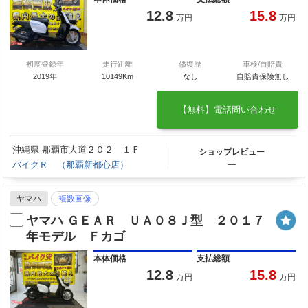
12.8
15.8
万円
万円
初度登録年
走行距離
修復歴
車検/自賠責
2019年
10149Km
なし
自賠責保険無し
【無料】電話問い合わせ
沖縄県 那覇市大道２０２ １Ｆ
ショップレビュー
バイクＲ （那覇新都心店）
―
ヤマハ
複数画像
ヤマハ ＧＥＡＲ ＵＡ０８Ｊ型 ２０１７
年モデル Ｆカゴ
本体価格
支払総額
12.8
15.8
万円
万円