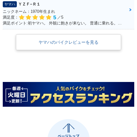
ＹＺＦ−Ｒ１
ヤマハ
ニックネーム：1970年生まれ
5
満足度：
／5
満足ポイント:初ヤマハ。 外観に飽きが来ない。 普通に乗れる。早いけど安全運転。 SSから離れられない。 以外と疲れない。 特に不満なし。みんな見る。 自分にはちょうどいい。YAMAHA。
ヤマハのバイクレビューを見る