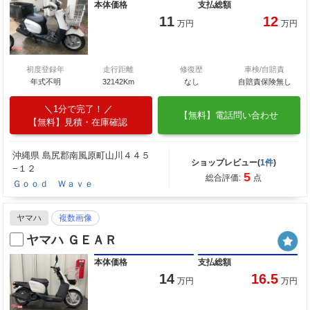
本体価格
支払総額
11
12
万円
万円
初度登録年
走行距離
修復歴
車検/自賠責
年式不明
32142Km
なし
自賠責保険無し
1分で完了！
【無料】電話問い合わせ
【無料】見積・在庫確認
沖縄県 島尻郡南風原町山川４４５
ショップレビュー(
1件
)
−１２
5
総合評価:
点
Ｇｏｏｄ Ｗａｖｅ
ヤマハ
複数画像
ヤマハ ＧＥＡＲ
本体価格
支払総額
14
16.5
万円
万円