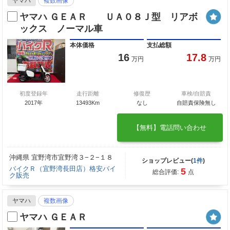
ヤマハ
複数画像
ヤマハ ＧＥＡＲ ＵＡ０８Ｊ型 リアボ
ックス ノーマル車
本体価格
支払総額
16
17.8
万円
万円
初度登録年
走行距離
修復歴
車検/自賠責
2017年
13493Km
なし
自賠責保険無し
【無料】電話問い合わせ
沖縄県 宜野湾市宜野湾３−２−１８
ショップレビュー(
1件
)
バイクＲ（宜野湾長田店）格安バイ
5
総合評価:
点
ク販売
ヤマハ
複数画像
ヤマハ ＧＥＡＲ