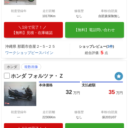
初度登録年
走行距離
修復歴
車検/自賠責
―
10170Km
なし
自賠責保険無し
1分で完了！
【無料】電話問い合わせ
【無料】見積・在庫確認
沖縄県 那覇市壺屋２−５−２５
ショップレビュー(
3件
)
5
ワークショップピースパイン
総合評価:
点
ホンダ
複数画像
ホンダ フォルツァ・Ｚ
本体価格
支払総額
32
35
万円
万円
初度登録年
走行距離
修復歴
車検/自賠責
―
22306Km
なし
保2031/07