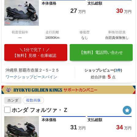
本体価格
支払総額
27
30
万円
万円
初度登録年
走行距離
修復歴
車検/自賠責
―
18090Km
なし
自賠責保険無し
1分で完了！
【無料】電話問い合わせ
【無料】見積・在庫確認
沖縄県 那覇市壺屋２−５−２５
ショップレビュー(
3件
)
5
ワークショップピースパイン
総合評価:
点
ホンダ
複数画像
ホンダ フォルツァ・Ｚ
本体価格
支払総額
31
34
万円
万円