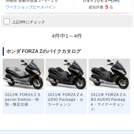
沖縄県 那覇市壺屋２−５−２５
ショップレビュー(
3件
)
5
ワークショップピースパイン
総合評価:
点
上記4件にチェック
4件中1～4件
ホンダ FORZA Zのバイクカタログ
2012年 FORZA Z S
2011年 FORZA Z A
2011年 FORZA Z A
pecial Edition・特
UDIO Package・カ
BS AUDIO Packag
別・限定仕様
ラーチェンジ
e・マイナーチェン
ジ