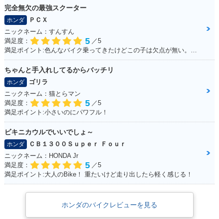
完全無欠の最強スクーター
ＰＣＸ
ホンダ
ニックネーム：すんすん
5
満足度：
／5
満足ポイント:色んなバイク乗ってきたけどこの子は欠点が無い。ほんとに不満が出ない完成度の高いバイク！
2006年 FORZA Z A
2006年 FORZA Z・
2005年 FORZA Z S
BS・マイナーチェン
マイナーチェンジ
pecial・特別・限定
ちゃんと手入れしてるからバッチリ
ジ
仕様
ゴリラ
ホンダ
ニックネーム：猫とらマン
5
満足度：
／5
満足ポイント:小さいのにパワフル！
ビキニカウルでいいでしょ～
ＣＢ１３００Ｓｕｐｅｒ Ｆｏｕｒ
ホンダ
2005年 FORZA Z A
2004年 FORZA Z・
BS・追加
新登場
ニックネーム：HONDA Jr
5
満足度：
／5
満足ポイント:大人のBike！ 重たいけど走り出したら軽く感じる！
ホンダのバイクレビューを見る