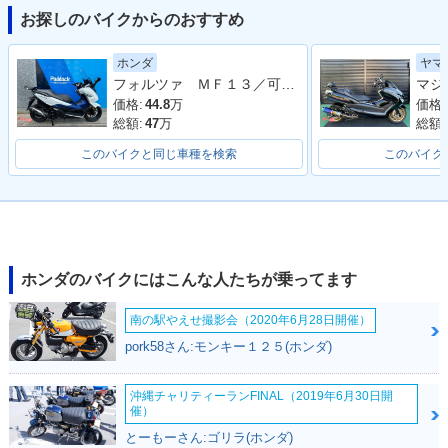
お探しのバイクからのおすすめ
ホンダ
ヤマ
2011年 FORZA Z A
2011年 FORZA Z・
2010年 FORZA Z A
フォルツァ ＭＦ１３／可動式スクリーン／フルＬＥＤ／ＥＴＣ付き／グリップヒーター
BS・マイナーチェン
カラーチェンジ
UDIO Package・マ
ジ
イナーチェンジ
価格:
44.8
万
価格:
総額:
47
万
総額:
このバイクと同じ車種を検索
このバイク
2010年 FORZA Z A
2010年 FORZA Z A
2010年 FORZA Z・
BS AUDIO Packag
BS・マイナーチェン
マイナーチェンジ
ホンダのバイクにはこんな人たちが乗ってます
e・マイナーチェン
ジ
ジ
南の駅やえせ撮影会（2020年6月28日開催）
pork58さん:モンキー１２５(ホンダ)
沖縄チャリティーランFINAL（2019年6月30日開
催）
とーもーさん:ゴリラ(ホンダ)