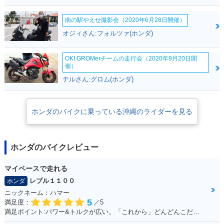
2009年 FORZA Z A
2009年 FORZA Z・
2008年 FORZA Z A
BS・カラーチェンジ
カラーチェンジ
UDIO Package・追
加
南の駅やえせ撮影会（2020年6月28日開催）
オジィさん:フォルツァ(ホンダ)
OKI GROMerチームの走行会（2020年9月20日開
催）
テルさん:グロム(ホンダ)
2008年 FORZA Z A
2007年 FORZA Z A
2007年 FORZA Z・
BS AUDIO Packag
BS・フルモデルチェ
フルモデルチェンジ
ホンダのバイクに乗っている沖縄のライダーを見る
e・追加
ンジ
ホンダのバイクレビュー
マイペースで走れる
レブル１１００
ホンダ
2007年 FORZA Z S
2007年 FORZA Z A
2006年 FORZA Z S
ニックネーム：ハマー
Package・追加
BS S Package・追
pecial・特別・限定
5
満足度：
／5
加
仕様
満足ポイント:パワー&トルクが広い。「これから」どんどんこだわっていくのが楽しみ！