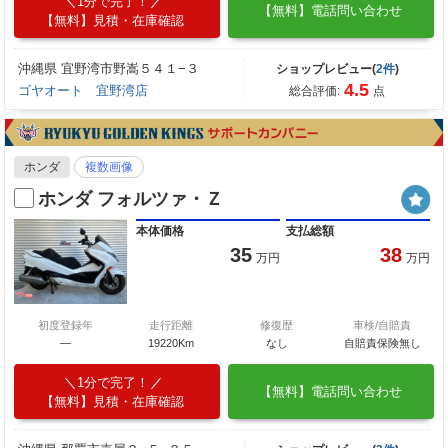
1分で完了！
【無料】電話問い合わせ
【無料】見積・在庫確認
沖縄県 宜野湾市野嵩５４１−３
ショップレビュー(
2件
)
4.5
ゴヤオート 宜野湾店
総合評価:
点
ホンダ
複数画像
ホンダ フォルツァ・Ｚ
本体価格
支払総額
35
38
万円
万円
初度登録年
走行距離
修復歴
車検/自賠責
―
19220Km
なし
自賠責保険無し
1分で完了！
【無料】電話問い合わせ
【無料】見積・在庫確認