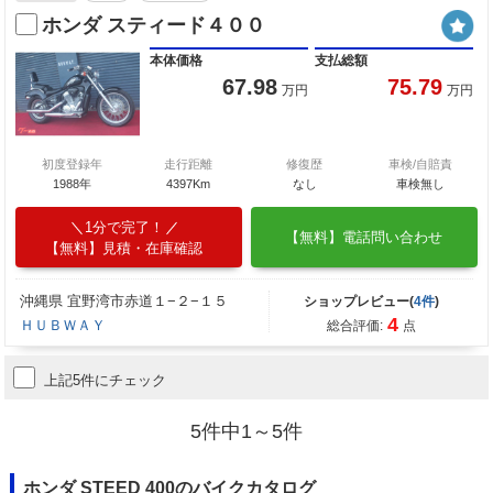
ホンダ スティード４００
本体価格
支払総額
67.98
75.79
万円
万円
初度登録年
走行距離
修復歴
車検/自賠責
1988年
4397Km
なし
車検無し
1分で完了！
【無料】電話問い合わせ
【無料】見積・在庫確認
沖縄県 宜野湾市赤道１−２−１５
ショップレビュー(
4件
)
4
ＨＵＢＷＡＹ
総合評価:
点
上記5件にチェック
5件中1～5件
ホンダ STEED 400のバイクカタログ