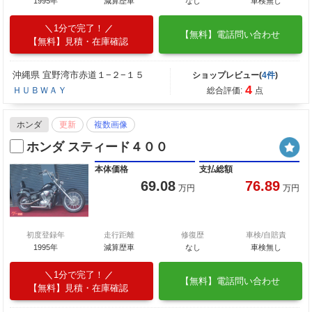
1995年
減算歴車
なし
車検無し
1分で完了！
【無料】電話問い合わせ
【無料】見積・在庫確認
沖縄県 宜野湾市赤道１−２−１５
ショップレビュー(
4件
)
4
ＨＵＢＷＡＹ
総合評価:
点
ホンダ
更新
複数画像
ホンダ スティード４００
本体価格
支払総額
69.08
76.89
万円
万円
初度登録年
走行距離
修復歴
車検/自賠責
1995年
減算歴車
なし
車検無し
1分で完了！
【無料】電話問い合わせ
【無料】見積・在庫確認