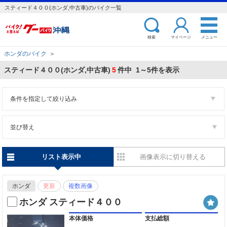
スティード４００(ホンダ,中古車)のバイク一覧
検索
マイページ
メニュー
ホンダのバイク
＞
スティード４００(ホンダ,中古車)
5
件中 1～5件を表示
条件を指定して絞り込み
並び替え
リスト表示中
画像表示に切り替える
ホンダ
更新
複数画像
ホンダ スティード４００
本体価格
支払総額