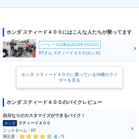
1996年 STEED 400
1996年 STEED 400
1996年 STEED 400
VSE・追加
VLX・マイナーチェ
VCL・マイナーチェ
ンジ
ンジ
ホンダ スティード４００にはこんな人たちが乗ってます
ハーレー大試乗会(2019年3月24日)
RTさん:スティード４００(ホンダ)
ホンダ スティード４００に乗っている沖縄のライ
1994年 STEED 400
1995年 STEED 400
1994年 STEED 40
ダーを見る
フラットバータイ
VCL・追加
0・カラーチェンジ
プ・カラーチェンジ
ホンダ スティード４００のバイクレビュー
自分なりのカスタマイズができるバイク！
スティード４００
ホンダ
ニックネーム：RT
1994年 STEED 400
1994年 STEED 40
1993年 STEED 400
4
満足度：
／5
フラットバータイ
0・カラーチェンジ
フラットバータイ