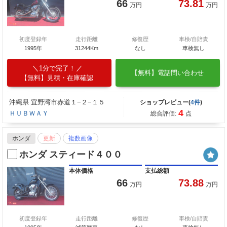
66
73.81
万円
万円
初度登録年
走行距離
修復歴
車検/自賠責
1995年
31244Km
なし
車検無し
1分で完了！
【無料】電話問い合わせ
【無料】見積・在庫確認
沖縄県 宜野湾市赤道１−２−１５
ショップレビュー(
4件
)
4
ＨＵＢＷＡＹ
総合評価:
点
ホンダ
更新
複数画像
ホンダ スティード４００
本体価格
支払総額
66
73.88
万円
万円
初度登録年
走行距離
修復歴
車検/自賠責