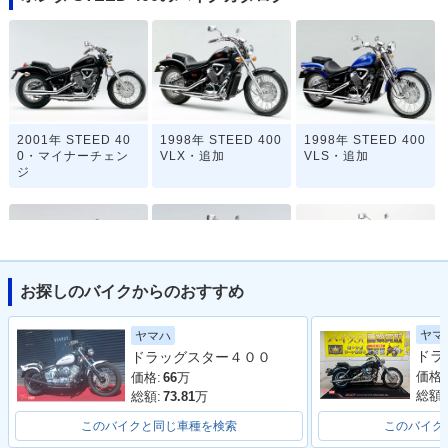
2001年 STEED 40
1998年 STEED 400
1998年 STEED 400
0・マイナーチェン
VLX・追加
VLS・追加
ジ
お探しのバイクからのおすすめ
1997年 STEED 400
1997年 STEED 400
1997年 STEED 400
ヤマ
ヤマハ
VSE・カラーチェン
VLX・カラーチェン
VCL・カラーチェン
ドラッグスター４００
ジ
ジ
ジ
価格:
価格:
66
万
総額:
総額:
73.81
万
このバイクと同じ車種を検索
このバイク