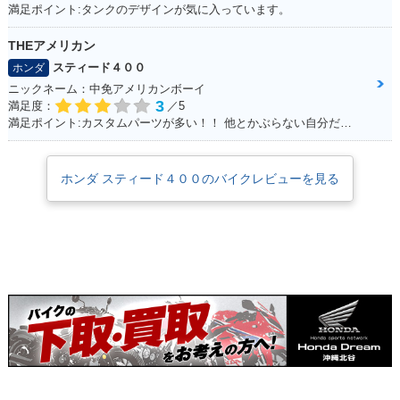
満足ポイント:タンクのデザインが気に入っています。
プ・カラーチェンジ
プ・マイナーチェン
ジ
THEアメリカン
スティード４００
ホンダ
ニックネーム：中免アメリカンボーイ
3
満足度：
／5
満足ポイント:カスタムパーツが多い！！ 他とかぶらない自分だけのオリジナルバイクを作れます☆ 400ccだけど、カスタムすれば迫力満点
1993年 STEED 40
1992年 STEED 400
1992年 STEED 40
0・マイナーチェン
フラットバータイ
0・カラーチェンジ
ホンダ スティード４００のバイクレビューを見る
ジ
プ・カラーチェンジ
1990年 STEED 400
1990年 STEED 40
1988年 STEED 400
フラットバータイ
0・カラーチェンジ
フラットバータイ
プ・カラーチェンジ
プ・新登場