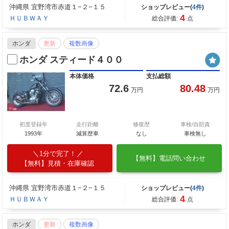
沖縄県 宜野湾市赤道１−２−１５
ショップレビュー(
4件
)
4
ＨＵＢＷＡＹ
総合評価:
点
ホンダ
更新
複数画像
ホンダ スティード４００
本体価格
支払総額
72.6
80.48
万円
万円
初度登録年
走行距離
修復歴
車検/自賠責
1993年
減算歴車
なし
車検無し
1分で完了！
【無料】電話問い合わせ
【無料】見積・在庫確認
沖縄県 宜野湾市赤道１−２−１５
ショップレビュー(
4件
)
4
ＨＵＢＷＡＹ
総合評価:
点
ホンダ
更新
複数画像