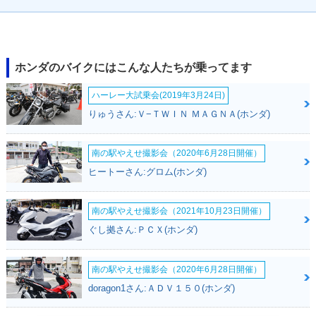
2018年 Super Cub
2012年 Super Cub
2008年 Super Cub
50・フルモデルチェ
50・フルモデルチェ
50 50周年スペシャ
ホンダのバイクにはこんな人たちが乗ってます
ンジ
ンジ
ル・特別・限定仕様
ハーレー大試乗会(2019年3月24日)
りゅうさん:Ｖ−ＴＷＩＮ ＭＡＧＮＡ(ホンダ)
南の駅やえせ撮影会（2020年6月28日開催）
ヒートーさん:グロム(ホンダ)
2007年 Super Cub
2007年 Super Cub
2007年 Super Cub
50 Standard・マイ
50 Deluxe・マイナ
50 Custom・マイナ
ナーチェンジ
ーチェンジ
ーチェンジ
南の駅やえせ撮影会（2021年10月23日開催）
ぐし拠さん:ＰＣＸ(ホンダ)
南の駅やえせ撮影会（2020年6月28日開催）
doragon1さん:ＡＤＶ１５０(ホンダ)
2002年 Super Cub
2002年 Super Cub
2002年 Super Cub