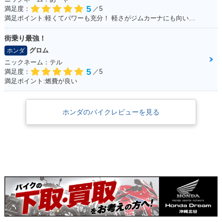
5
満足度：
／5
満足ポイント:軽くてパワーも充分！ 軽さがジムカーナにも向いていて走りやすい！ ちなみにヘルメットも気に入っています！
街乗り最強！
1998年 Super Cub
1998年 Super Cub
1998年 Super Cub
グロム
ホンダ
50 Deluxe・マイナ
50 Custom・マイナ
50 Business・マイ
ニックネーム：テル
ーチェンジ
ーチェンジ
ナーチェンジ
5
満足度：
／5
満足ポイント:燃費が良い
ホンダのバイクレビューを見る
1996年 Super Cub
1996年 Super Cub
1996年 Super Cub
50 Standard・マイ
50 Deluxe・マイナ
50 Custom・マイナ
ナーチェンジ
ーチェンジ
ーチェンジ