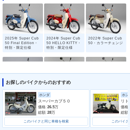
2025年 Super Cub
2024年 Super Cub
2022年 Super Cub
50 Final Edition・
50 HELLO KITTY・
50・カラーチェンジ
特別・限定仕様
特別・限定仕様
お探しのバイクからのおすすめ
2020年 Super Cub
2019年 Super Cub
2019年 Super Cub
ホン
ホンダ
50 「天気の子」ve
50 Street・特別・限
50 60周年アニバー
スーパーカブ５０
r.・特別・限定仕様
定仕様
サリー・特別・限定
仕様
価格:
価格:
26.5
万
総額:
総額:
28
万
このバイクと同じ車種を検索
このバイク