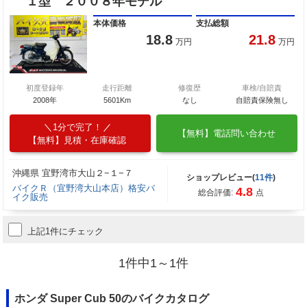
１型 ２００８年モデル
本体価格
支払総額
18.8
21.8
万円
万円
初度登録年
走行距離
修復歴
車検/自賠責
2008年
5601Km
なし
自賠責保険無し
1分で完了！
【無料】電話問い合わせ
【無料】見積・在庫確認
沖縄県 宜野湾市大山２−１−７
ショップレビュー(
11件
)
バイクＲ（宜野湾大山本店）格安バ
4.8
総合評価:
点
イク販売
上記1件にチェック
1件中1～1件
ホンダ Super Cub 50のバイクカタログ