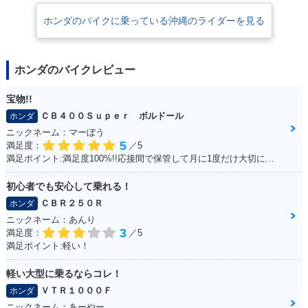
50 STREET仕様・
50 Standard・マイ
50 Deluxe・マイナ
マイナーチェンジ
ナーチェンジ
ーチェンジ
ホンダのバイクに乗っている沖縄のライダーを見る
ホンダのバイクレビュー
宝物!!
ＣＢ４００Ｓｕｐｅｒ ボルドール
ホンダ
2002年 Super Cub
2001年 Super Cub
1999年 Super Cub
50 Custom・マイナ
50 Standard・カラ
50 Standard・マイ
ニックネーム：マーぼう
ーチェンジ
ーチェンジ
ナーチェンジ
5
満足度：
／5
満足ポイント:満足度100%!!応接間で保管して月に1度だけ大切に乗っています
初心者でも安心して乗れる！
ＣＢＲ２５０Ｒ
ホンダ
ニックネーム：あんり
3
満足度：
／5
満足ポイント:軽い！
1999年 Super Cub
1999年 Super Cub
1998年 Super Cub
50 Deluxe・マイナ
50 Custom・マイナ
50 Standard・マイ
ーチェンジ
ーチェンジ
ナーチェンジ
軽い大型に乗るならコレ！
ＶＴＲ１０００Ｆ
ホンダ
ニックネーム：あーやー