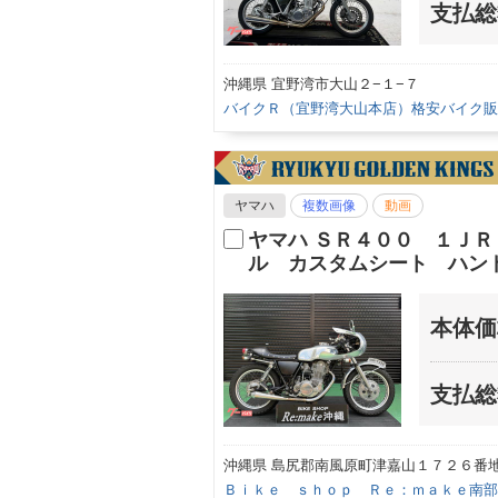
支払総
沖縄県 宜野湾市大山２−１−７
バイクＲ（宜野湾大山本店）格安バイク販
ヤマハ
複数画像
動画
ヤマハ ＳＲ４００ １Ｊ
ル カスタムシート ハン
本体価
支払総
沖縄県 島尻郡南風原町津嘉山１７２６番
Ｂｉｋｅ ｓｈｏｐ Ｒｅ：ｍａｋｅ南部