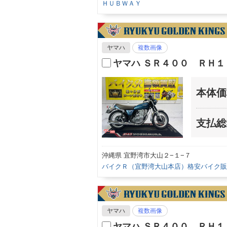
ＨＵＢＷＡＹ
ヤマハ
複数画像
ヤマハ ＳＲ４００ ＲＨ
本体価
支払総
沖縄県 宜野湾市大山２−１−７
バイクＲ（宜野湾大山本店）格安バイク販
ヤマハ
複数画像
ヤマハ ＳＲ４００ ＲＨ