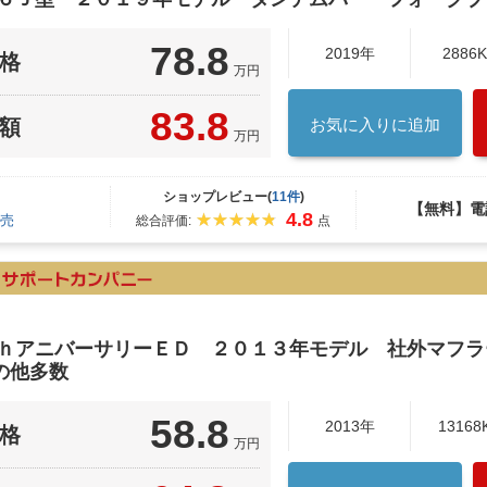
78.8
2019年
2886
格
万円
83.8
額
お気に入りに追加
万円
ショップレビュー(
11件
)
【無料】電
4.8
売
総合評価:
点
ｔｈアニバーサリーＥＤ ２０１３年モデル 社外マフ
の他多数
58.8
2013年
13168
格
万円