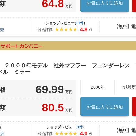
64.8
額
お気に入りに追加
万円
ショップレビュー(
11件
)
【無料】電
4.8
売
総合評価:
点
Ｒ ２０００年モデル 社外マフラー フェンダーレス
ドル ミラー
69.99
2000年
減算歴
格
万円
80.5
額
お気に入りに追加
万円
地
ショップレビュー(
9件
)
【無料】電
4.9
店
総合評価:
点