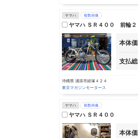
ヤマハ
複数画像
ヤマハ ＳＲ４００ 前輪
本体価
支払総
沖縄県 浦添市経塚４２４
東京マガジンモータース
ヤマハ
複数画像
ヤマハ ＳＲ４００
本体価