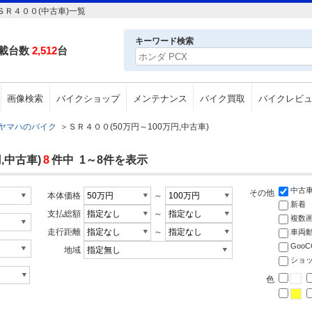
ＳＲ４００(中古車)一覧
キーワード検索
載台数
2,512
台
画像検索
バイクショップ
メンテナンス
バイク買取
バイクレビ
ヤマハのバイク
＞
ＳＲ４００(50万円～100万円,中古車)
,中古車)
8
件中 1～8件を表示
中古
その他
本体価格
～
新着
支払総額
～
複数
走行距離
～
車両
Goo
地域
ショ
色