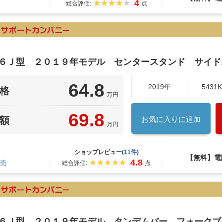
4
総合評価:
点
１６Ｊ型 ２０１９年モデル センタースタンド サイド
64.8
2019年
5431
格
万円
69.8
額
お気に入りに追加
万円
ショップレビュー(
11件
)
【無料】電
4.8
売
総合評価:
点
１６Ｊ型 ２０１９年モデル タンデムバー フォーク