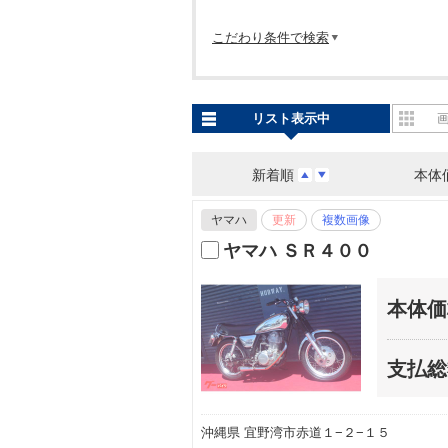
こだわり条件で検索
リスト表示中
新着順
本体
ヤマハ
更新
複数画像
ヤマハ ＳＲ４００
本体価
支払総
沖縄県 宜野湾市赤道１−２−１５