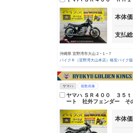
本体価
支払総
沖縄県 宜野湾市大山２−１−７
バイクＲ（宜野湾大山本店）格安バイク販
ヤマハ
複数画像
ヤマハ ＳＲ４００ ３５
ート 社外フェンダー そ
本体価