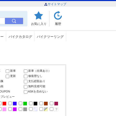
サイトマップ
お気に入り
履歴
ュー
バイクカタログ
バイクツーリング
車
新車
新車（在庫あり）
更新
修復歴なし
画像
支払総額あり
動画
無料見積可能
COUPON
ASKを含めない
ップレビュー