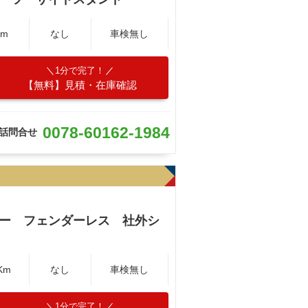
Km
なし
車検無し
1分で完了！
【無料】見積・在庫確認
0078-60162-1984
話問合せ
ラー フェンダーレス 社外シ
Km
なし
車検無し
1分で完了！