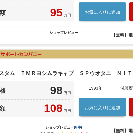
95
額
お気に入りに追加
万円
ショップレビュー
【無料】電
―
カスタム ＴＭＲヨシムラキャブ ＳＰウオタニ ＮＩＴ
98
1993年
減算歴
格
万円
108
額
お気に入りに追加
万円
ショップレビュー(
6件
)
【無料】電