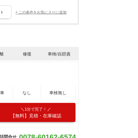
+ この条件をお気に入りに追加
離
修復
車検/自賠責
車
なし
車検無し
1分で完了！
【無料】見積・在庫確認
0078-60162-6574
話問合せ