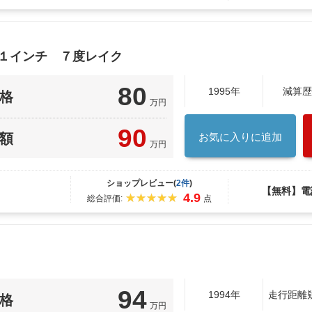
２１インチ ７度レイク
80
1995年
減算歴
格
万円
90
額
お気に入りに追加
万円
ショップレビュー(
2件
)
【無料】電
4.9
総合評価:
点
94
1994年
走行距離
格
万円