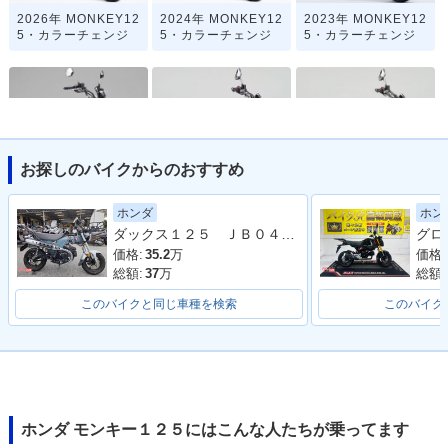
2026年 MONKEY12
2024年 MONKEY12
2023年 MONKEY12
5・カラーチェンジ
5・カラーチェンジ
5・カラーチェンジ
お探しのバイクからのおすすめ
2021年 MONKEY12
2020年 MONKEY12
2020年 MONKEY12
5・フルモデルチェ
5 ABS・カラーチェ
5・カラーチェンジ
ホンダ
ホン
ンジ
ンジ
ダックス１２５ ＪＢ０４型 ワンオーナー フロントカゴ ＡＢＳ ＬＥＤ 整備 保証 自賠責保険
価格:
35.2
万
価格:
総額:
37
万
総額:
このバイクと同じ車種を検索
このバイク
2019年 MONKEY12
2019年 MONKEY12
2018年 MONKEY12
5 ABS・カラーチェ
5・カラーチェンジ
5 ABS・新登場
ンジ
ホンダ モンキー１２５にはこんな人たちが乗ってます