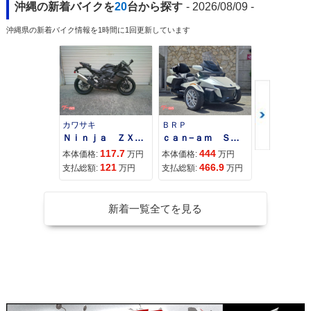
沖縄の新着バイクを
20
台から探す
- 2026/08/09 -
沖縄県の新着バイク情報を1時間に1回更新しています
カワサキ
ＢＲＰ
スズキ
Ｎｉｎｊａ ＺＸ−４Ｒ ＳＥ
ｃａｎ−ａｍ ＳＰＹＤＥＲ ＲＴ ＬＩＭＩＴＥＤ
117.7
444
68
本体価格:
万円
本体価格:
万円
本体価格:
121
466.9
71
支払総額:
万円
支払総額:
万円
支払総額:
新着一覧全てを見る