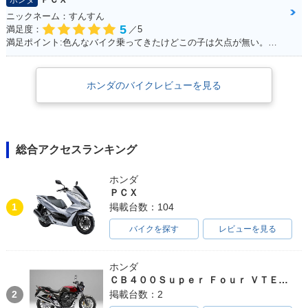
ホンダ
ニックネーム：すんすん
5
満足度：
／5
満足ポイント:色んなバイク乗ってきたけどこの子は欠点が無い。ほんとに不満が出ない完成度の高いバイク！
ホンダのバイクレビューを見る
総合アクセスランキング
ホンダ
ＰＣＸ
1
掲載台数：104
バイクを探す
レビューを見る
ホンダ
ＣＢ４００Ｓｕｐｅｒ Ｆｏｕｒ ＶＴＥＣ ＳＰＥＣ３
2
掲載台数：2