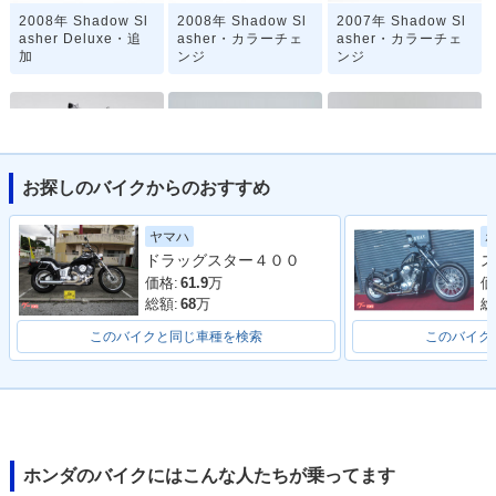
2008年 Shadow Sl
2008年 Shadow Sl
2007年 Shadow Sl
asher Deluxe・追
asher・カラーチェ
asher・カラーチェ
加
ンジ
ンジ
お探しのバイクからのおすすめ
2006年 Shadow Sl
2005年 Shadow Sl
2001年 Shadow Sl
ヤマハ
asher・カラーチェ
asher・カラーチェ
asher プルバックハ
ドラッグスター４００
ス
ンジ
ンジ
ンドル仕様・追加
価格:
61.9
万
価
総額:
68
万
総
このバイクと同じ車種を検索
このバイク
2001年 Shadow Sl
2000年 Shadow Sl
asher・カラーチェ
asher・新登場
ンジ
ホンダのバイクにはこんな人たちが乗ってます