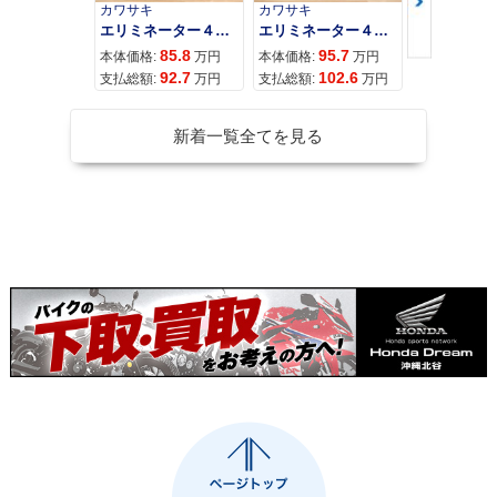
カワサキ
カワサキ
カワサキ
エリミネーター４００
エリミネーター４００ＳＥ
85.8
95.7
11
本体価格:
万円
本体価格:
万円
本体価格:
92.7
102.6
12
支払総額:
万円
支払総額:
万円
支払総額:
新着一覧全てを見る