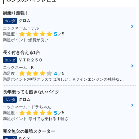
街乗り最強！
グロム
ホンダ
ニックネーム：テル
5
満足度：
／5
満足ポイント:燃費が良い
長く付き合える1台
ＶＴＲ２５０
ホンダ
ニックネーム：K
4
満足度：
／5
満足ポイント:中型クラスでは珍しい、Vツインエンジンの独特なエンジンサウンドは走っていて気持ちが良い。燃費、運動性能、乗り心地と、どれを取っても優秀で、街乗りからツーリングまで1台でこなせてしまう優等生。
長年乗っても飽きないバイク
グロム
ホンダ
ニックネーム：ドラちゃん
5
満足度：
／5
満足ポイント:毎日でも乗れる手軽さ
完全無欠の最強スクーター
ＰＣＸ