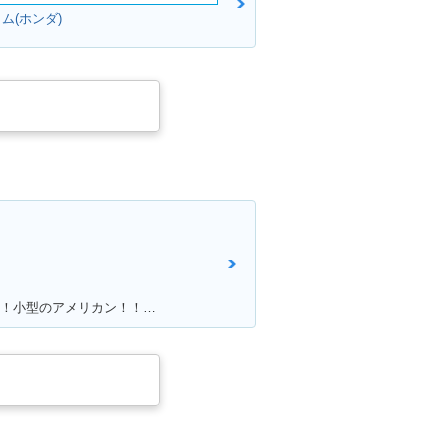
ム(ホンダ)
満足ポイント:普通免許しか持ってないけれど、アメリカンに乗りたいと思って探していたら、、 「あるじゃないかっ！小型のアメリカン！！」 50ccバイクの中では重厚感が有りますが、同メーカーで原付の「DIO」と同じ重量（80kg前後）なので取り回しも楽々♪ 足つきも良く、背の低い女の子でも余裕で乗りまわせます。 一番の魅力は低燃費。カブと同じエンジンを使っていて、燃費と耐久性に優れています。 私の所感ですが、ガソリンが全然減らないです（笑） 普通免許・原付免許で乗れますがギア4速のマニュアルですので、 原付とは言えど操作が異なります。購入する際はご注意を！