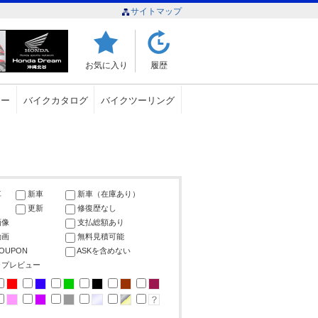
サイトマップ
お気に入り
履歴
ュー
バイクカタログ
バイクツーリング
車
新車
新車（在庫あり）
更新
修復歴なし
画像
支払総額あり
動画
無料見積可能
COUPON
ASKを含めない
ップレビュー