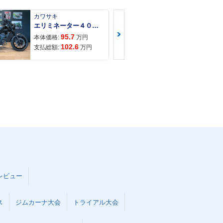
カワサキ
カワサキ
エリミネーター４００ＳＥ
95.7
117
本体価格:
万円
本体価格:
102.6
121
支払総額:
万円
支払総額:
レビュー
ス
ジムカーナ大会
トライアル大会