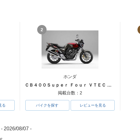
2
ホンダ
ＣＢ４００Ｓｕｐｅｒ Ｆｏｕｒ ＶＴＥＣ ＳＰＥＣ３
掲載台数：2
見る
バイクを探す
レビューを見る
- 2026/08/07 -
す