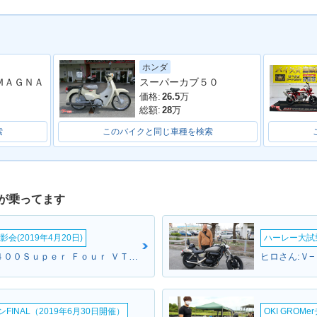
ホンダ
ＭＡＧＮＡ
スーパーカブ５０
価格:
26.5
万
総額:
28
万
索
このバイクと同じ車種を検索
が乗ってます
会(2019年4月20日)
ハーレー大試乗
しょうやさん:ＣＢ４００Ｓｕｐｅｒ Ｆｏｕｒ ＶＴＥＣ ＳＰＥＣ３(ホンダ)
ヒロさん:Ｖ−
INAL（2019年6月30日開催）
OKI GROM