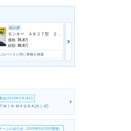
ホンダ
ホンダ
モンキー ＡＢ２７型 ２０００年モデル 社外マフラー フェンダーレス リアキャリア
価格:
35.8
万
価格:
32.8
万
総額:
38.8
万
総額:
35.8
万
このバイクと同じ車種を検索
このバイクと同じ車種を検索
会(2019年3月24日)
ＴＷＩＮ ＭＡＧＮＡ(ホンダ)
erチームの走行会（2020年9月20日開催）