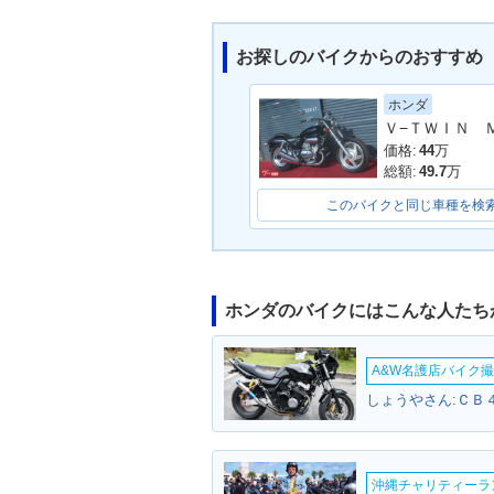
お探しのバイクからのおすすめ
ホンダ
1995年 MAGNA 50・新
Ｖ−ＴＷＩＮ 
登場
価格:
44
万
総額:
49.7
万
このバイクと同じ車種を検
ホンダのバイクにはこんな人たち
A&W名護店バイク撮影
沖縄チャリティーランF