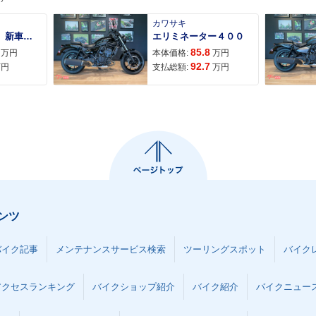
カワサキ
ＡＤＶ１６０ 新車 ２０２６年最新モデル パールスモーキーグレー スマートキー ２９Ｌメットイン ＵＳＢ Ｔｙｐｅ−Ｃ装備
エリミネーター４００
85.8
万円
本体価格:
万円
92.7
万円
支払総額:
万円
ンツ
バイク記事
メンテナンスサービス検索
ツーリングスポット
バイク
アクセスランキング
バイクショップ紹介
バイク紹介
バイクニュー